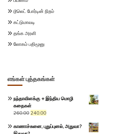
பயணம்
டூலெட் போர்டின் நிறம்
கட்டுமாவடி
தங்க அரளி
லோகம் பதிமூனு
எங்கள் புத்தகங்கள்
நந்தாவிளக்கு + இந்திய மொழி
கதைகள்
Original
Current
260.00
240.00
price
price
காணாச்சுனை, புதுப்புனல், அதுவா?
was:
is:
இதுவா?