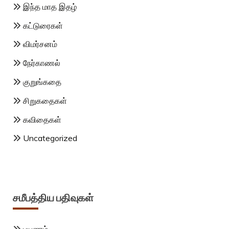
இந்த மாத இதழ்
கட்டுரைகள்
விமர்சனம்
நேர்காணல்
குறுங்கதை
சிறுகதைகள்
கவிதைகள்
Uncategorized
சமீபத்திய பதிவுகள்