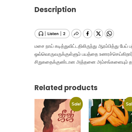
Description
மசை நாய் கடித்துவிட்டதிலிருந்து ஆரம்பித்து பேய்
ஒவ்வொருவருக்குள்ளும் பயத்தை உணரச்செய்கிறார்.
சிறுகதைக்குண்டான அத்தனை அம்சங்களையும் தாங்
Related products
Sale!
Sal