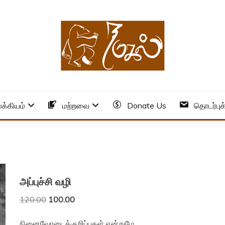
க்கியம்
மற்றவை
Donate Us
தொடர்புக
அப்புச்சி வழி
Original
Current
120.00
100.00
price
price
was:
is:
நினைவோடைக்குறிப்புகள் என்றுமே