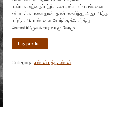
₹120.00.
₹100.00.
பால்யகாலத்தைப்பற்றிய சுவாரஸ்ய சம்பவங்களை
உள்ளடக்கியவை தான். தான் உணர்ந்த, அனுபவித்த,
பார்த்த விசயங்களை கோர்த்துக்கோர்த்து
சொல்லியிருக்கிறார் வா.மு.கோமு.
Buy product
Category:
எங்கள் புத்தகங்கள்