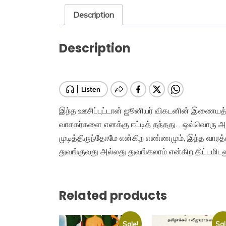
Description
Description
இந்த ஊசிப்புட்டான் ஜூனியர் விகடனின் இணையத
வாசகர்களை எனக்கு ஈட்டித் தந்தது. . ஒவ்வொரு அ
முடித்திருந்தோமே என்கிற எண்ணமும், இந்த வாரத்தை
துவங்குவது அல்லது துவங்கலாம் என்கிற திட்டமிடல
Related products
Sale!
Sal