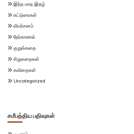
இந்த மாத இதழ்
கட்டுரைகள்
விமர்சனம்
நேர்காணல்
குறுங்கதை
சிறுகதைகள்
கவிதைகள்
Uncategorized
சமீபத்திய பதிவுகள்