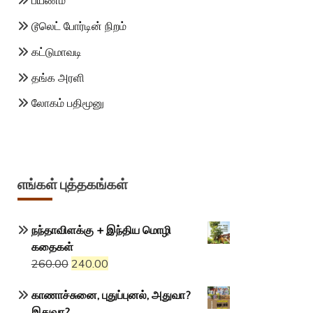
பயணம்
டூலெட் போர்டின் நிறம்
கட்டுமாவடி
தங்க அரளி
லோகம் பதிமூனு
எங்கள் புத்தகங்கள்
நந்தாவிளக்கு + இந்திய மொழி
கதைகள்
Original
Current
260.00
240.00
price
price
காணாச்சுனை, புதுப்புனல், அதுவா?
was:
is:
இதுவா?