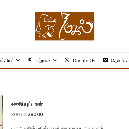
க்கியம்
மற்றவை
Donate Us
தொடர்புக
ஊசிப்புட்டான்
Original
Current
300.00
290.00
price
price
was:
is:
ஒரு ஆணின் பதின்பருவக் காலமானது, அவனைச்