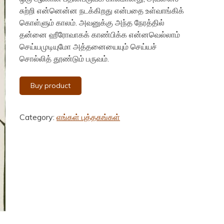
₹300.00.
₹290.00.
சுற்றி என்னென்ன நடக்கிறது என்பதை உள்வாங்கிக்
கொள்ளும் காலம். அவனுக்கு அந்த நேரத்தில்
தன்னை ஹீரோவாகக் காண்பிக்க என்னவெல்லாம்
செய்யமுடியுமோ அத்தனையையும் செய்யச்
சொல்லித் தூண்டும் பருவம்.
Buy product
Category:
எங்கள் புத்தகங்கள்