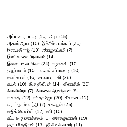
அய்யனார் ஈடாடி
(10)
அரா
(15)
ஆதன் ஆரா
(10)
இத்ரீஸ் யாக்கூப்
(20)
இரா.மதிராஜ்
(13)
இராஜலட்சுமி
(7)
இலட்சுமண பிரகாசம்
(14)
இளையவன் சிவா
(24)
ஈழக்கவி
(10)
ஐ.தர்மசிங்
(10)
க.செல்லப்பாண்டி
(10)
கண்ணன்
(46)
கமலா முரளி
(28)
கயல்
(10)
கி.ச.திலீபன்
(14)
கிளாசிக்
(29)
கோசின்ரா
(7)
கோவை ஆனந்தன்
(8)
ச.சக்தி
(12)
சரிதா ஜோ
(20)
சீவகன்
(12)
சு.ராம்தாஸ்காந்தி
(7)
சுகதேவ்
(25)
சுஜித் லெனின்
(12)
சுபி
(10)
சுப்பு அருணாச்சலம்
(8)
சுரேசுகுமாரன்
(19)
சூர்யமித்திரன்
(13)
ஜி.சிவக்குமார்
(11)