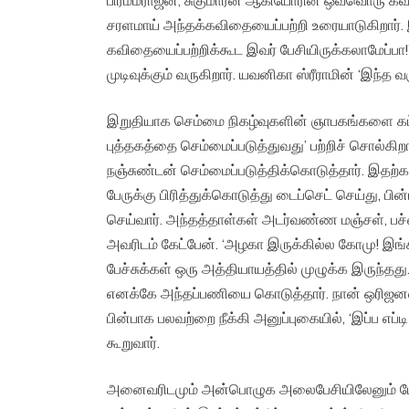
பிரம்மராஜன், சுகுமாரன் ஆகியோரின் ஒவ்வொரு க
சரளமாய் அந்தக்கவிதையைப்பற்றி உரையாடுகிறார். 
கவிதையைப்பற்றிக்கூட இவர் பேசியிருக்கலாமேப்பா
முடிவுக்கும் வருகிறார். யவனிகா ஸ்ரீராமின் ‘இந்த
இறுதியாக செம்மை நிகழ்வுகளின் ஞாபகங்களை க
புத்தகத்தை செம்மைப்படுத்துவது’ பற்றிச் சொல்கிற
நஞ்சுண்டன் செம்மைப்படுத்திக்கொடுத்தார். இதற்
பேருக்கு பிரித்துக்கொடுத்து டைப்செட் செய்து, ப
செய்வார். அந்தத்தாள்கள் அடர்வண்ண மஞ்சள், பச்சை
அவரிடம் கேட்பேன். ‘அழகா இருக்கில்ல கோமு! இங்
பேச்சுக்கள் ஒரு அத்தியாயத்தில் முழுக்க இருந்தது
எனக்கே அந்தப்பணியை கொடுத்தார். நான் ஒரிஜனல் 
பின்பாக பலவற்றை நீக்கி அனுப்புகையில், ‘இப்ப எப்டி
கூறுவார்.
அனைவரிடமும் அன்பொழுக அலைபேசியிலேனும் பேசுக