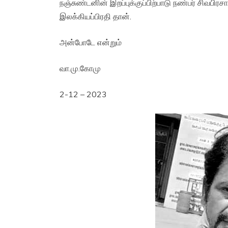
நஞ்சுண்டனின் இறப்புக்குப்பிற்பாடு நண்பர் சிவபிர
இலக்கியப்பிரதி தான்.
அன்போடே என்றும்
வா.மு.கோமு
2-12 – 2023