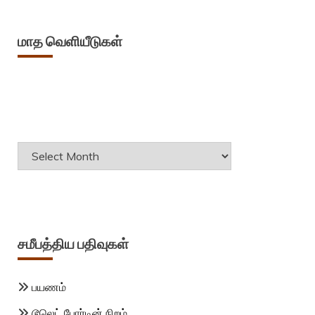
மாத வெளியீடுகள்
Archives
சமீபத்திய பதிவுகள்
பயணம்
டூலெட் போர்டின் நிறம்