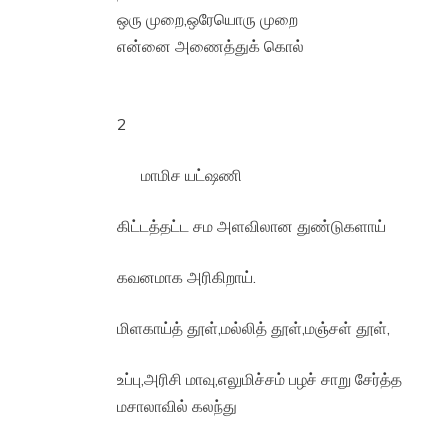
ஒரு முறை,ஒரேயொரு முறை
என்னை அணைத்துக் கொல்
2
மாமிச யட்ஷணி
கிட்டத்தட்ட சம அளவிலான துண்டுகளாய்
கவனமாக அரிகிறாய்.
மிளகாய்த் தூள்,மல்லித் தூள்,மஞ்சள் தூள்,
உப்பு,அரிசி மாவு,எலுமிச்சம் பழச் சாறு சேர்த்த
மசாலாவில் கலந்து