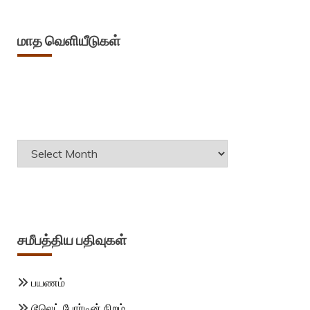
மாத வெளியீடுகள்
Archives
சமீபத்திய பதிவுகள்
பயணம்
டூலெட் போர்டின் நிறம்