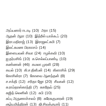
அய்யனார் ஈடாடி
(10)
அரா
(15)
ஆதன் ஆரா
(10)
இத்ரீஸ் யாக்கூப்
(20)
இரா.மதிராஜ்
(13)
இராஜலட்சுமி
(7)
இலட்சுமண பிரகாசம்
(14)
இளையவன் சிவா
(24)
ஈழக்கவி
(10)
ஐ.தர்மசிங்
(10)
க.செல்லப்பாண்டி
(10)
கண்ணன்
(46)
கமலா முரளி
(28)
கயல்
(10)
கி.ச.திலீபன்
(14)
கிளாசிக்
(29)
கோசின்ரா
(7)
கோவை ஆனந்தன்
(8)
ச.சக்தி
(12)
சரிதா ஜோ
(20)
சீவகன்
(12)
சு.ராம்தாஸ்காந்தி
(7)
சுகதேவ்
(25)
சுஜித் லெனின்
(12)
சுபி
(10)
சுப்பு அருணாச்சலம்
(8)
சுரேசுகுமாரன்
(19)
சூர்யமித்திரன்
(13)
ஜி.சிவக்குமார்
(11)