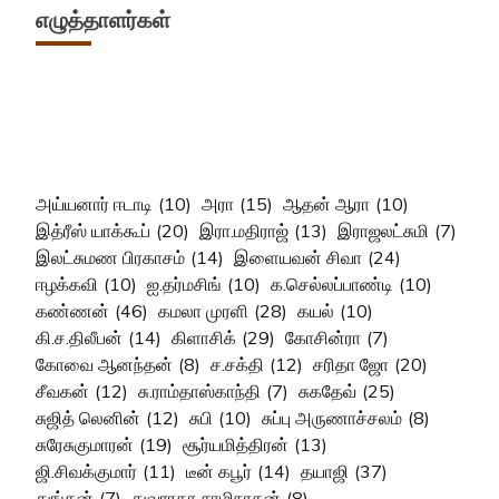
எழுத்தாளர்கள்
அய்யனார் ஈடாடி
(10)
அரா
(15)
ஆதன் ஆரா
(10)
இத்ரீஸ் யாக்கூப்
(20)
இரா.மதிராஜ்
(13)
இராஜலட்சுமி
(7)
இலட்சுமண பிரகாசம்
(14)
இளையவன் சிவா
(24)
ஈழக்கவி
(10)
ஐ.தர்மசிங்
(10)
க.செல்லப்பாண்டி
(10)
கண்ணன்
(46)
கமலா முரளி
(28)
கயல்
(10)
கி.ச.திலீபன்
(14)
கிளாசிக்
(29)
கோசின்ரா
(7)
கோவை ஆனந்தன்
(8)
ச.சக்தி
(12)
சரிதா ஜோ
(20)
சீவகன்
(12)
சு.ராம்தாஸ்காந்தி
(7)
சுகதேவ்
(25)
சுஜித் லெனின்
(12)
சுபி
(10)
சுப்பு அருணாச்சலம்
(8)
சுரேசுகுமாரன்
(19)
சூர்யமித்திரன்
(13)
ஜி.சிவக்குமார்
(11)
டீன் கபூர்
(14)
தயாஜி
(37)
துங்கன்
(7)
துவாரகா சாமிநாதன்
(8)