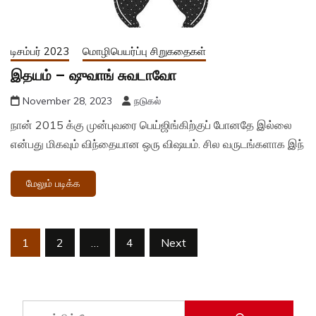
டிசம்பர் 2023
மொழிபெயர்ப்பு சிறுகதைகள்
இதயம் – ஷுவாங் சுவடாவோ
November 28, 2023
நடுகல்
நான் 2015 க்கு முன்புவரை பெய்ஜிங்கிற்குப் போனதே இல்லை
என்பது மிகவும் விந்தையான ஒரு விஷயம். சில வருடங்களாக இந்
மேலும் படிக்க
Posts
1
2
…
4
Next
pagination