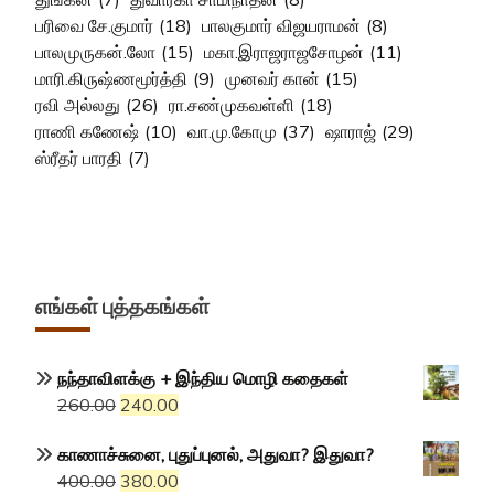
பரிவை சே.குமார்
(18)
பாலகுமார் விஜயராமன்
(8)
பாலமுருகன்.லோ
(15)
மகா.இராஜராஜசோழன்
(11)
மாரி.கிருஷ்ணமூர்த்தி
(9)
முனவர் கான்
(15)
ரவி அல்லது
(26)
ரா.சண்முகவள்ளி
(18)
ராணி கணேஷ்
(10)
வா.மு.கோமு
(37)
ஷாராஜ்
(29)
ஸ்ரீதர் பாரதி
(7)
எங்கள் புத்தகங்கள்
நந்தாவிளக்கு + இந்திய மொழி கதைகள்
Original
Current
260.00
240.00
price
price
காணாச்சுனை, புதுப்புனல், அதுவா? இதுவா?
was:
is:
Original
Current
400.00
380.00
₹260.00.
₹240.00.