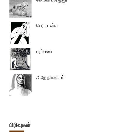
பெரியபுள்ள
பரம்பரை
அதே நாணயம்
பிரிவுகள்