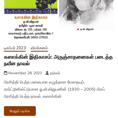
டிசம்பர் 2023
விமர்சனம்
கஸாக்கின் இதிகாசம்: அருஞ்சாதனைகள் படைத்த
நவீன நாவல்
November 28, 2023
நடுகல்
பிரசித்தி பெற்ற மலையாள எழுத்தாள மேதையும்,
கார்ட்டூனிஸ்ட்டுமான ஓ.வி.விஜயனின் (1930 – 2005) மிகப்
பிரசித்தி பெற்ற நாவல், கஸாக்கின்
மேலும் படிக்க