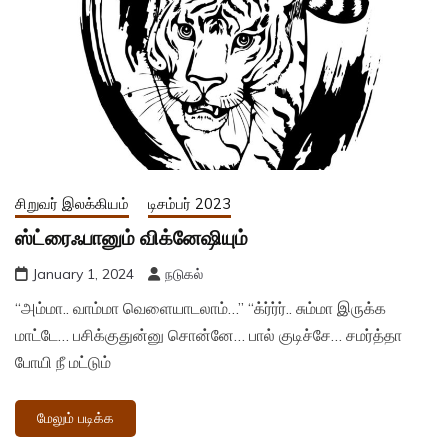
சிறுவர் இலக்கியம்
டிசம்பர் 2023
ஸ்ட்ரைஃபானும் விக்னேஷியும்
January 1, 2024
நடுகல்
“அம்மா.. வாம்மா வெளையாடலாம்…” “க்ர்ர்ர்.. சும்மா இருக்க
மாட்டே… பசிக்குதுன்னு சொன்னே… பால் குடிச்சே… சமர்த்தா
போயி நீ மட்டும்
மேலும் படிக்க