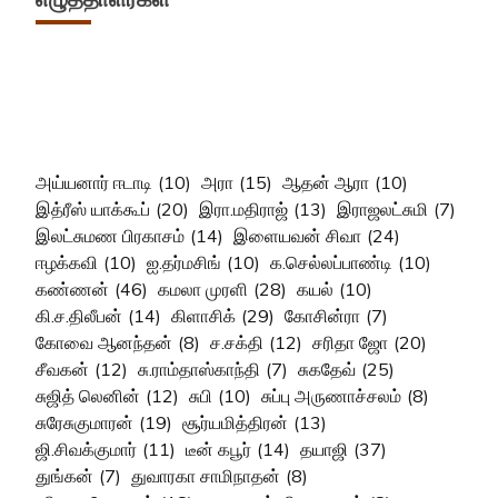
அய்யனார் ஈடாடி
(10)
அரா
(15)
ஆதன் ஆரா
(10)
இத்ரீஸ் யாக்கூப்
(20)
இரா.மதிராஜ்
(13)
இராஜலட்சுமி
(7)
இலட்சுமண பிரகாசம்
(14)
இளையவன் சிவா
(24)
ஈழக்கவி
(10)
ஐ.தர்மசிங்
(10)
க.செல்லப்பாண்டி
(10)
கண்ணன்
(46)
கமலா முரளி
(28)
கயல்
(10)
கி.ச.திலீபன்
(14)
கிளாசிக்
(29)
கோசின்ரா
(7)
கோவை ஆனந்தன்
(8)
ச.சக்தி
(12)
சரிதா ஜோ
(20)
சீவகன்
(12)
சு.ராம்தாஸ்காந்தி
(7)
சுகதேவ்
(25)
சுஜித் லெனின்
(12)
சுபி
(10)
சுப்பு அருணாச்சலம்
(8)
சுரேசுகுமாரன்
(19)
சூர்யமித்திரன்
(13)
ஜி.சிவக்குமார்
(11)
டீன் கபூர்
(14)
தயாஜி
(37)
துங்கன்
(7)
துவாரகா சாமிநாதன்
(8)