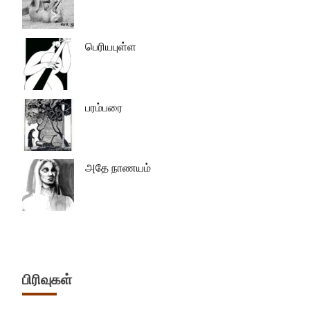
பெரியபுள்ள
பரம்பரை
அதே நாணயம்
பிரிவுகள்