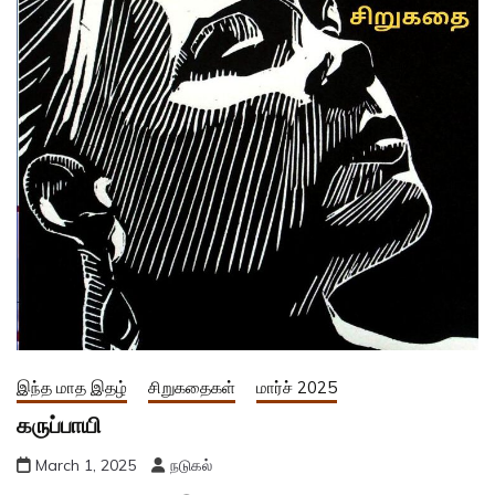
இந்த மாத இதழ்
சிறுகதைகள்
மார்ச் 2025
கருப்பாயி
March 1, 2025
நடுகல்