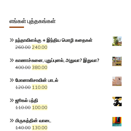
எங்கள் புத்தகங்கள்
நந்தாவிளக்கு + இந்திய மொழி கதைகள்
Original
Current
260.00
240.00
price
price
காணாச்சுனை, புதுப்புனல், அதுவா? இதுவா?
was:
is:
Original
Current
400.00
380.00
₹260.00.
₹240.00.
price
price
மோனாலிசாவின் பாடல்
was:
is:
Original
Current
120.00
110.00
₹400.00.
₹380.00.
price
price
ஜூகல் பந்தி
was:
is:
Original
Current
110.00
100.00
₹120.00.
₹110.00.
price
price
மிருகத்தின் வாடை
was:
is:
Original
Current
140.00
130.00
₹110.00.
₹100.00.