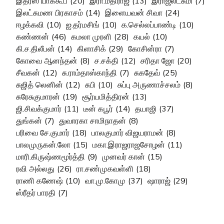
இத்ரீஸ் யாக்கூப்
(20)
இரா.மதிராஜ்
(13)
இராஜலட்சுமி
(7)
இலட்சுமண பிரகாசம்
(14)
இளையவன் சிவா
(24)
ஈழக்கவி
(10)
ஐ.தர்மசிங்
(10)
க.செல்லப்பாண்டி
(10)
கண்ணன்
(46)
கமலா முரளி
(28)
கயல்
(10)
கி.ச.திலீபன்
(14)
கிளாசிக்
(29)
கோசின்ரா
(7)
கோவை ஆனந்தன்
(8)
ச.சக்தி
(12)
சரிதா ஜோ
(20)
சீவகன்
(12)
சு.ராம்தாஸ்காந்தி
(7)
சுகதேவ்
(25)
சுஜித் லெனின்
(12)
சுபி
(10)
சுப்பு அருணாச்சலம்
(8)
சுரேசுகுமாரன்
(19)
சூர்யமித்திரன்
(13)
ஜி.சிவக்குமார்
(11)
டீன் கபூர்
(14)
தயாஜி
(37)
துங்கன்
(7)
துவாரகா சாமிநாதன்
(8)
பரிவை சே.குமார்
(18)
பாலகுமார் விஜயராமன்
(8)
பாலமுருகன்.லோ
(15)
மகா.இராஜராஜசோழன்
(11)
மாரி.கிருஷ்ணமூர்த்தி
(9)
முனவர் கான்
(15)
ரவி அல்லது
(26)
ரா.சண்முகவள்ளி
(18)
ராணி கணேஷ்
(10)
வா.மு.கோமு
(37)
ஷாராஜ்
(29)
ஸ்ரீதர் பாரதி
(7)