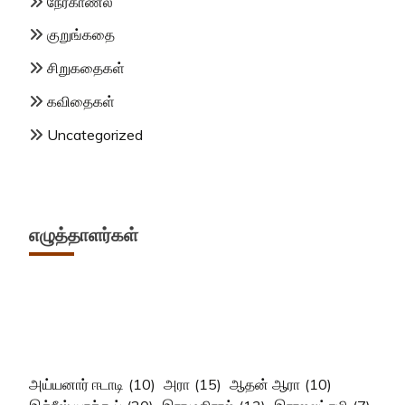
நேர்காணல்
குறுங்கதை
சிறுகதைகள்
கவிதைகள்
Uncategorized
எழுத்தாளர்கள்
அய்யனார் ஈடாடி
(10)
அரா
(15)
ஆதன் ஆரா
(10)