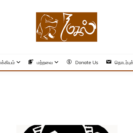
க்கியம்
மற்றவை
Donate Us
தொடர்புக