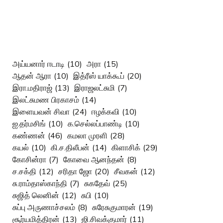
அய்யனார் ஈடாடி
(10)
அரா
(15)
ஆதன் ஆரா
(10)
இத்ரீஸ் யாக்கூப்
(20)
இரா.மதிராஜ்
(13)
இராஜலட்சுமி
(7)
இலட்சுமண பிரகாசம்
(14)
இளையவன் சிவா
(24)
ஈழக்கவி
(10)
ஐ.தர்மசிங்
(10)
க.செல்லப்பாண்டி
(10)
கண்ணன்
(46)
கமலா முரளி
(28)
கயல்
(10)
கி.ச.திலீபன்
(14)
கிளாசிக்
(29)
கோசின்ரா
(7)
கோவை ஆனந்தன்
(8)
ச.சக்தி
(12)
சரிதா ஜோ
(20)
சீவகன்
(12)
சு.ராம்தாஸ்காந்தி
(7)
சுகதேவ்
(25)
சுஜித் லெனின்
(12)
சுபி
(10)
சுப்பு அருணாச்சலம்
(8)
சுரேசுகுமாரன்
(19)
சூர்யமித்திரன்
(13)
ஜி.சிவக்குமார்
(11)