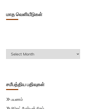
மாத வெளியீடுகள்
Archives
சமீபத்திய பதிவுகள்
பயணம்
டூலெட் போர்டின் நிறம்