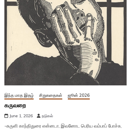
இந்த மாத இதழ்
சிறுகதைகள்
ஜூன் 2026
கருவறை
June 1, 2026
நடுகல்
-சுருளி காந்திதுரை என்னடா, இவனோட பெரிய வம்பாப் போச்சு,