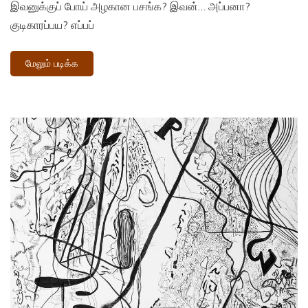
இவனுக்குப் போய் அழகான பசங்க? இவன்… அப்பனா?
குடிகாரப்பய? எப்பப்
மேலும் படிக்க