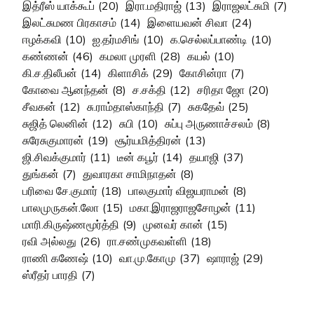
இத்ரீஸ் யாக்கூப்
(20)
இரா.மதிராஜ்
(13)
இராஜலட்சுமி
(7)
இலட்சுமண பிரகாசம்
(14)
இளையவன் சிவா
(24)
ஈழக்கவி
(10)
ஐ.தர்மசிங்
(10)
க.செல்லப்பாண்டி
(10)
கண்ணன்
(46)
கமலா முரளி
(28)
கயல்
(10)
கி.ச.திலீபன்
(14)
கிளாசிக்
(29)
கோசின்ரா
(7)
கோவை ஆனந்தன்
(8)
ச.சக்தி
(12)
சரிதா ஜோ
(20)
சீவகன்
(12)
சு.ராம்தாஸ்காந்தி
(7)
சுகதேவ்
(25)
சுஜித் லெனின்
(12)
சுபி
(10)
சுப்பு அருணாச்சலம்
(8)
சுரேசுகுமாரன்
(19)
சூர்யமித்திரன்
(13)
ஜி.சிவக்குமார்
(11)
டீன் கபூர்
(14)
தயாஜி
(37)
துங்கன்
(7)
துவாரகா சாமிநாதன்
(8)
பரிவை சே.குமார்
(18)
பாலகுமார் விஜயராமன்
(8)
பாலமுருகன்.லோ
(15)
மகா.இராஜராஜசோழன்
(11)
மாரி.கிருஷ்ணமூர்த்தி
(9)
முனவர் கான்
(15)
ரவி அல்லது
(26)
ரா.சண்முகவள்ளி
(18)
ராணி கணேஷ்
(10)
வா.மு.கோமு
(37)
ஷாராஜ்
(29)
ஸ்ரீதர் பாரதி
(7)