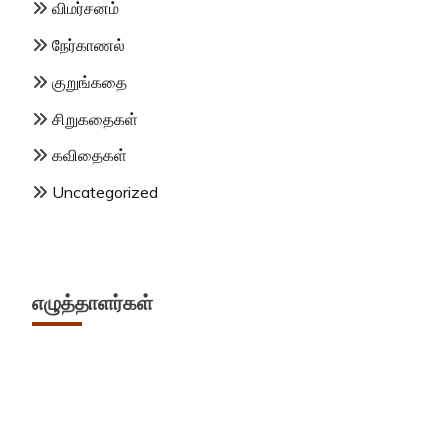
விமர்சனம்
நேர்காணல்
குறுங்கதை
சிறுகதைகள்
கவிதைகள்
Uncategorized
எழுத்தாளர்கள்