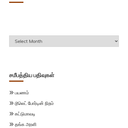
Archives
சமீபத்திய பதிவுகள்
பயணம்
டூலெட் போர்டின் நிறம்
கட்டுமாவடி
தங்க அரளி