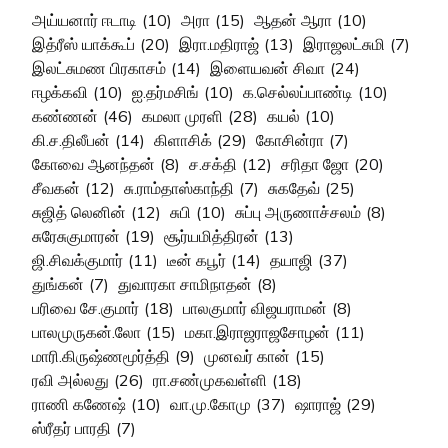
அய்யனார் ஈடாடி
(10)
அரா
(15)
ஆதன் ஆரா
(10)
இத்ரீஸ் யாக்கூப்
(20)
இரா.மதிராஜ்
(13)
இராஜலட்சுமி
(7)
இலட்சுமண பிரகாசம்
(14)
இளையவன் சிவா
(24)
ஈழக்கவி
(10)
ஐ.தர்மசிங்
(10)
க.செல்லப்பாண்டி
(10)
கண்ணன்
(46)
கமலா முரளி
(28)
கயல்
(10)
கி.ச.திலீபன்
(14)
கிளாசிக்
(29)
கோசின்ரா
(7)
கோவை ஆனந்தன்
(8)
ச.சக்தி
(12)
சரிதா ஜோ
(20)
சீவகன்
(12)
சு.ராம்தாஸ்காந்தி
(7)
சுகதேவ்
(25)
சுஜித் லெனின்
(12)
சுபி
(10)
சுப்பு அருணாச்சலம்
(8)
சுரேசுகுமாரன்
(19)
சூர்யமித்திரன்
(13)
ஜி.சிவக்குமார்
(11)
டீன் கபூர்
(14)
தயாஜி
(37)
துங்கன்
(7)
துவாரகா சாமிநாதன்
(8)
பரிவை சே.குமார்
(18)
பாலகுமார் விஜயராமன்
(8)
பாலமுருகன்.லோ
(15)
மகா.இராஜராஜசோழன்
(11)
மாரி.கிருஷ்ணமூர்த்தி
(9)
முனவர் கான்
(15)
ரவி அல்லது
(26)
ரா.சண்முகவள்ளி
(18)
ராணி கணேஷ்
(10)
வா.மு.கோமு
(37)
ஷாராஜ்
(29)
ஸ்ரீதர் பாரதி
(7)