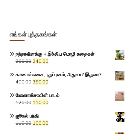
எங்கள் புத்தகங்கள்
நந்தாவிளக்கு + இந்திய மொழி கதைகள்
Original
Current
260.00
240.00
price
price
காணாச்சுனை, புதுப்புனல், அதுவா? இதுவா?
was:
is:
Original
Current
400.00
380.00
₹260.00.
₹240.00.
price
price
மோனாலிசாவின் பாடல்
was:
is:
Original
Current
120.00
110.00
₹400.00.
₹380.00.
price
price
ஜூகல் பந்தி
was:
is:
Original
Current
110.00
100.00
₹120.00.
₹110.00.
price
price