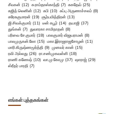
சீவகன்
(12)
சு.ராம்தாஸ்காந்தி
(7)
சுகதேவ்
(25)
சுஜித் லெனின்
(12)
சுபி
(10)
சுப்பு அருணாச்சலம்
(8)
சுரேசுகுமாரன்
(19)
சூர்யமித்திரன்
(13)
ஜி.சிவக்குமார்
(11)
டீன் கபூர்
(14)
தயாஜி
(37)
துங்கன்
(7)
துவாரகா சாமிநாதன்
(8)
பரிவை சே.குமார்
(18)
பாலகுமார் விஜயராமன்
(8)
பாலமுருகன்.லோ
(15)
மகா.இராஜராஜசோழன்
(11)
மாரி.கிருஷ்ணமூர்த்தி
(9)
முனவர் கான்
(15)
ரவி அல்லது
(26)
ரா.சண்முகவள்ளி
(18)
ராணி கணேஷ்
(10)
வா.மு.கோமு
(37)
ஷாராஜ்
(29)
ஸ்ரீதர் பாரதி
(7)
எங்கள் புத்தகங்கள்