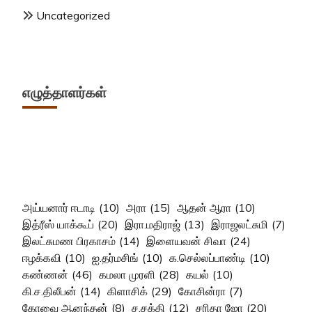
Uncategorized
எழுத்தாளர்கள்
அய்யனார் ஈடாடி
(10)
அரா
(15)
ஆதன் ஆரா
(10)
இத்ரீஸ் யாக்கூப்
(20)
இரா.மதிராஜ்
(13)
இராஜலட்சுமி
(7)
இலட்சுமண பிரகாசம்
(14)
இளையவன் சிவா
(24)
ஈழக்கவி
(10)
ஐ.தர்மசிங்
(10)
க.செல்லப்பாண்டி
(10)
கண்ணன்
(46)
கமலா முரளி
(28)
கயல்
(10)
கி.ச.திலீபன்
(14)
கிளாசிக்
(29)
கோசின்ரா
(7)
கோவை ஆனந்தன்
(8)
ச.சக்தி
(12)
சரிதா ஜோ
(20)