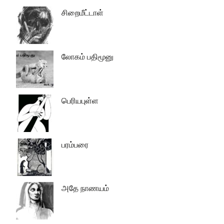
சிறைமீட்டாள்
லோகம் பதிமூனு
பெரியபுள்ள
பரம்பரை
அதே நாணயம்