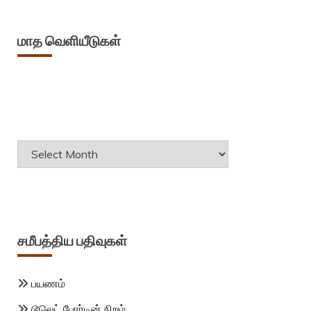
மாத வெளியீடுகள்
Archives
சமீபத்திய பதிவுகள்
பயணம்
டூலெட் போர்டின் நிறம்