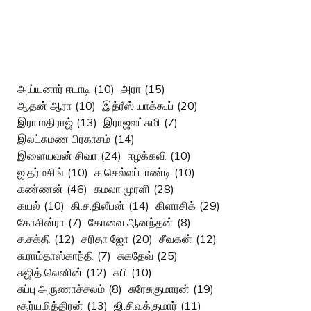
அய்யனார் ஈடாடி
(10)
அரா
(15)
ஆதன் ஆரா
(10)
இத்ரீஸ் யாக்கூப்
(20)
இரா.மதிராஜ்
(13)
இராஜலட்சுமி
(7)
இலட்சுமண பிரகாசம்
(14)
இளையவன் சிவா
(24)
ஈழக்கவி
(10)
ஐ.தர்மசிங்
(10)
க.செல்லப்பாண்டி
(10)
கண்ணன்
(46)
கமலா முரளி
(28)
கயல்
(10)
கி.ச.திலீபன்
(14)
கிளாசிக்
(29)
கோசின்ரா
(7)
கோவை ஆனந்தன்
(8)
ச.சக்தி
(12)
சரிதா ஜோ
(20)
சீவகன்
(12)
சு.ராம்தாஸ்காந்தி
(7)
சுகதேவ்
(25)
சுஜித் லெனின்
(12)
சுபி
(10)
சுப்பு அருணாச்சலம்
(8)
சுரேசுகுமாரன்
(19)
சூர்யமித்திரன்
(13)
ஜி.சிவக்குமார்
(11)