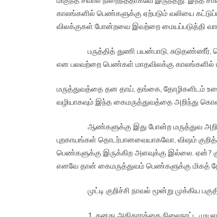
மிகுந்த சவால் நிறைந்ததாகவே இருந்தது. இந்த சா
காலங்களில் பெண்களுக்கு ஏற்படும் வலியை கட்டுப்
விலக்குகள் போன்றவை இவற்றை மையப்படுத்தி வாய
பருத்தித் துணி பயன்பாடு, சுடுதண்ணீர், வெந்
என பலவற்றை பெண்கள் மாதவிலக்கு காலங்களில் பயன
மருத்துவத்தை தன தாய், தங்கை, தோழிகளிடம் உர
வழியாகவும் இந்த கைமருத்துவத்தை அறிந்து கொள்
ஆண்களுக்கு இது போன்ற மருத்துவ அறிவு உண்
புறகாயங்கள் தொடர்பானவையாகவோ, விஷம் குறித்
பெண்களுக்கு இருக்கிற அளவுக்கு இல்லை. ஏன்? க
எனவே தான் கைமருத்துவம் பெண்களுக்கு மிகத் த
முட்டி குறிச்சி நாவல் மூன்று முக்கிய பகுதிக
1. தனது அதிகாரத்தை நிலைநாட்ட முயலும் மேட