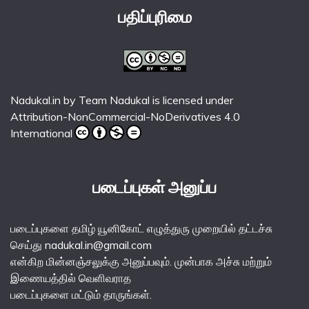
பதிப்புரிமை
Nadukal.in
by
Team Nadukal
is licensed under
Attribution-NonCommercial-NoDerivatives 4.0
International
படைப்புகள் அனுப்ப
படைப்புகளை தமிழ் யூனிகோட் எழுத்துரு முறையில் தட்டச்சு
செய்து nadukal.in@gmail.com
என்கிற மின்னஞ்சலுக்கு அனுப்பவும். முன்பாக அச்சு மற்றும்
இணையத்தில் வெளிவராத
படைப்புகளை மட்டும் தாருங்கள்.