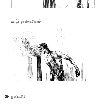
வாழ்ந்து விடுவோம்
ஐ.தர்மசிங்