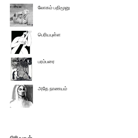
லோகம் பதிமூனு
பெரியபுள்ள
பரம்பரை
அதே நாணயம்