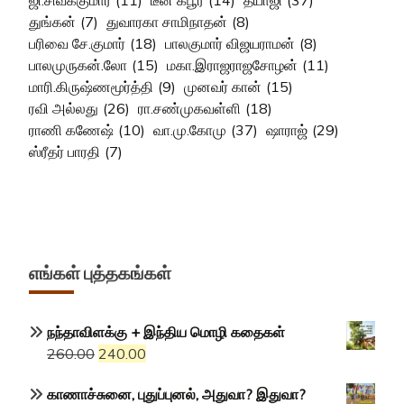
ஜி.சிவக்குமார்
(11)
டீன் கபூர்
(14)
தயாஜி
(37)
துங்கன்
(7)
துவாரகா சாமிநாதன்
(8)
பரிவை சே.குமார்
(18)
பாலகுமார் விஜயராமன்
(8)
பாலமுருகன்.லோ
(15)
மகா.இராஜராஜசோழன்
(11)
மாரி.கிருஷ்ணமூர்த்தி
(9)
முனவர் கான்
(15)
ரவி அல்லது
(26)
ரா.சண்முகவள்ளி
(18)
ராணி கணேஷ்
(10)
வா.மு.கோமு
(37)
ஷாராஜ்
(29)
ஸ்ரீதர் பாரதி
(7)
எங்கள் புத்தகங்கள்
நந்தாவிளக்கு + இந்திய மொழி கதைகள்
Original
Current
260.00
240.00
price
price
காணாச்சுனை, புதுப்புனல், அதுவா? இதுவா?
was:
is: