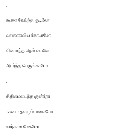
,
கூரை வேய்ந்த குடிலோ
வானளாவிய கோபுரமோ
விளைந்த நெல் வயலோ
அடர்ந்த பெருங்காடோ
,
சிதிலமடைந்த குன்றோ
பசுமை தவழும் மலையோ
கார்கால மேகமோ