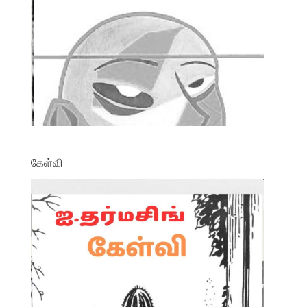
கேள்வி