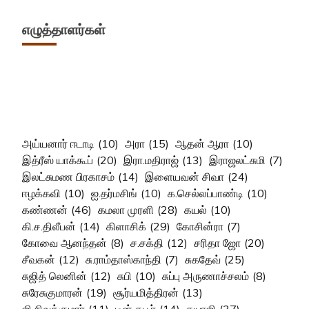
எழுத்தாளர்கள்
அய்யனார் ஈடாடி
(10)
அரா
(15)
ஆதன் ஆரா
(10)
இத்ரீஸ் யாக்கூப்
(20)
இரா.மதிராஜ்
(13)
இராஜலட்சுமி
(7)
இலட்சுமண பிரகாசம்
(14)
இளையவன் சிவா
(24)
ஈழக்கவி
(10)
ஐ.தர்மசிங்
(10)
க.செல்லப்பாண்டி
(10)
கண்ணன்
(46)
கமலா முரளி
(28)
கயல்
(10)
கி.ச.திலீபன்
(14)
கிளாசிக்
(29)
கோசின்ரா
(7)
கோவை ஆனந்தன்
(8)
ச.சக்தி
(12)
சரிதா ஜோ
(20)
சீவகன்
(12)
சு.ராம்தாஸ்காந்தி
(7)
சுகதேவ்
(25)
சுஜித் லெனின்
(12)
சுபி
(10)
சுப்பு அருணாச்சலம்
(8)
சுரேசுகுமாரன்
(19)
சூர்யமித்திரன்
(13)