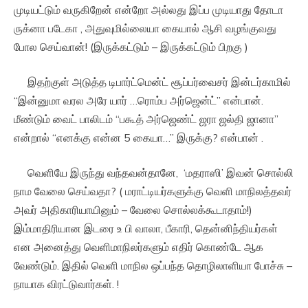
முடியட்டும் வருகிறேன் என்றோ அல்லது இப்ப முடியாது தோடா
ருக்னா படேகா , அதுவுமில்லையா கையால் ஆசி வழங்குவது
போல செய்வான்! (இருக்கட்டும் – இருக்கட்டும் பிறகு )
இதற்குள் அடுத்த டிபார்ட்மென்ட் சூப்பர்வைசர் இன்டர்காமில்
“இன்னுமா வரல அரே யார் …ரொம்ப அர்ஜென்ட்” என்பான்.
மீண்டும் வைட் பாலிடம் “பகூத் அர்ஜெண்ட் ஜரா ஜல்தி ஜானா”
என்றால் “எனக்கு என்ன 5 கையா…” இருக்கு? என்பான் .
வெளியே இருந்து வந்தவன்தானே, ‘மதராஸி’ இவன் சொல்லி
நாம வேலை செய்வதா? ( மராட்டியர்களுக்கு வெளி மாநிலத்தவர்
அவர் அதிகாரியாயினும் – வேலை சொல்லக்கூடாதாம்!)
இம்மாதிரியான இடரை உ பி வாலா, பீகாரி, தென்னிந்தியர்கள்
என அனைத்து வெளிமாநிலர்களும் எதிர் கொண்டே ஆக
வேண்டும். இதில் வெளி மாநில ஒப்பந்த தொழிலாளியா போச்சு –
நாயாக விரட்டுவார்கள். !