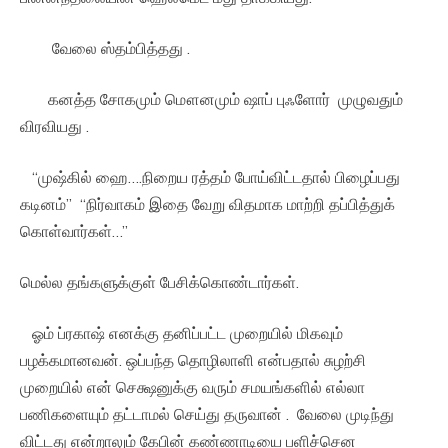
வேலை ஸ்தம்பித்தது .
கனத்த சோகமும் மௌனமும் ஷாப் புஃளோர் முழுவதும்
விரவியது .
“முஷ்கில் ஹை….நிறைய ரத்தம் போய்விட்டதால் பிழைப்பது
கடினம்” “நிர்வாகம் இதை வேறு விதமாக மாற்றி தப்பித்துக்
கொள்வார்கள்…”
மெல்ல தங்களுக்குள் பேசிக்கொண்டார்கள்.
ஓம் ப்ரகாஷ் எனக்கு தனிப்பட்ட முறையில் மிகவும்
பழக்கமானவன். ஒப்பந்த தொழிலாளி என்பதால் சுழற்சி
முறையில் என் செக்ஷனுக்கு வரும் சமயங்களில் எல்லா
பணிகளையும் தட்டாமல் செய்து தருவான் . வேலை முடிந்து
விட்டது என்றாலும் கேபின் கண்ணாடியை பளிச்சென