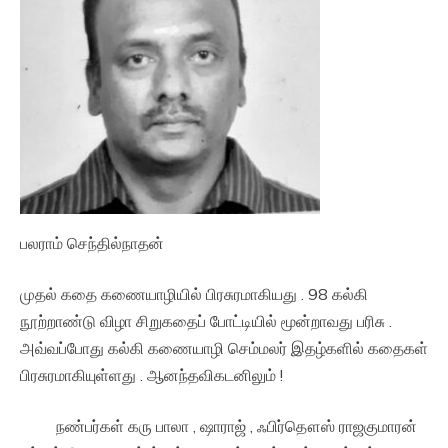
பலராம் செந்தில்நாதன்
முதல் கதை கணையாழியில் பிரசுரமாகியது . 98 கல்கி
நூற்றாண்டு விழா சிறுகதைப் போட்டியில் மூன்றாவது பரிசு .
அவ்வப்போது கல்கி கணையாழி செம்மலர் இதழ்களில் கதைகள்
பிரசுரமாகியுள்ளது . ஆனந்தவிகடனிலும் !
நண்பர்கள் கரு பாலா , ஷாராஜ் , ஃபிர்தௌஸ் ராஜகுமாரன்