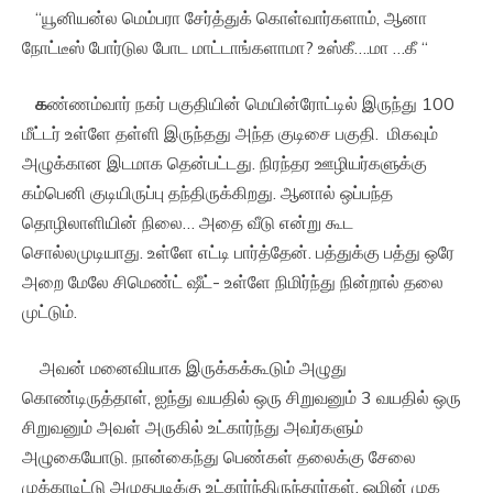
“யூனியன்ல மெம்பரா சேர்த்துக் கொள்வார்களாம், ஆனா
நோட்டீஸ் போர்டுல போட மாட்டாங்களாமா? உஸ்கீ….மா …கீ “
க
ண்ணம்வார் நகர் பகுதியின் மெயின்ரோட்டில் இருந்து 100
மீட்டர் உள்ளே தள்ளி இருந்தது அந்த குடிசை பகுதி. மிகவும்
அழுக்கான இடமாக தென்பட்டது. நிரந்தர ஊழியர்களுக்கு
கம்பெனி குடியிருப்பு தந்திருக்கிறது. ஆனால் ஒப்பந்த
தொழிலாளியின் நிலை… அதை வீடு என்று கூட
சொல்லமுடியாது. உள்ளே எட்டி பார்த்தேன். பத்துக்கு பத்து ஒரே
அறை மேலே சிமெண்ட் ஷீட்- உள்ளே நிமிர்ந்து நின்றால் தலை
முட்டும்.
அவன் மனைவியாக இருக்கக்கூடும் அழுது
கொண்டிருத்தாள், ஐந்து வயதில் ஒரு சிறுவனும் 3 வயதில் ஒரு
சிறுவனும் அவள் அருகில் உட்கார்ந்து அவர்களும்
அழுகையோடு. நான்கைந்து பெண்கள் தலைக்கு சேலை
முக்காடிட்டு அழுதபடிக்கு உட்கார்ந்திருந்தார்கள். ஓமின் முக