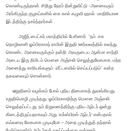
கொண்டிருந்தான். சிறிது நேரம் நின்றுவிட்டு -அனைவரும்
அங்கிருந்த குழாய்களில் கை கால் கழுவி ஹால் மாதிரியான
இடத்திற்கு நகர்ந்தார்கள் .
அஜீத் பைட்கர் மராத்தியில் பேசினார் “நம் சக
தொழிலாளி ஓம்பிரகாஷ் ராமின் இறுதி ஊர்வலத்தில் கலந்து
கொண்ட அனைவருக்கும் நன்றி. அவருடைய ஆன்மா சாந்தி
அடைய இரு நிமிடம் மௌன அஞ்சலி செலுத்துவோமாக, மற்ற
அனைத்து காரியங்களும் வீட்டளவில் செய்யப்படும்” என்ற
தகவலையும் சொன்னார்.
ம
றுதினம் வழக்கம் போல் புதிய தினமாகத் துவங்கியது.
உறுதிமொழி முடிந்தது. ஓம்பிரகாஷிற்கு மௌன அஞ்சலி
செலுத்தப்பட்டது. நம் நிறுவனத்திற்கு புதிய ஆர்டர் ஒன்று
கிடைத்திருப்பதாகவும் அது ‘எக்ஸ்பிரஸ் ஆர்டர்’ என்பதால்
எவ்வளவு வேகமாக முடியுமோ – அதை முடித்துத் தந்தால்
மேற்கொண்டு ஆர்டர்கள் வாய்ப்புள்ளது என்றனர்.