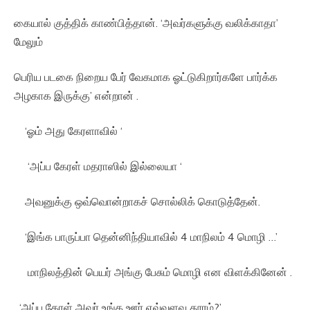
கையால் குத்திக் காண்பித்தான். ‘அவர்களுக்கு வலிக்காதா’
மேலும்
பெரிய படகை நிறைய பேர் வேகமாக ஓட்டுகிறார்களே பார்க்க
அழகாக இருக்கு’ என்றான் .
‘ஓம் அது கேரளாவில் ‘
‘அப்ப கேரள் மதராஸில் இல்லையா ‘
அவனுக்கு ஒவ்வொன்றாகச் சொல்லிக் கொடுத்தேன்.
‘இங்க பாருப்பா தென்னிந்தியாவில் 4 மாநிலம் 4 மொழி …’
மாநிலத்தின் பெயர் அங்கு பேசும் மொழி என விளக்கினேன் .
‘அப்ப கேரள் அவுர் உங்க ஊர் எவ்வளவு தூரம்?’