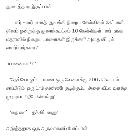
துடைத்தபடி இருப்பான் .
ஸர் – ஸர் எனத் துவங்கி நிறைய கேள்விகள் கேட்பான்.
தினம் ஒன்றுக்கு குறைந்தபட்சம் 10 கேள்விகள். ‘ஸர் உங்க
மதராஸில் நிறைய யானைகள் இருக்கா? அதை வீட்டில்
வளர்ப்பார்களா?’
‘யானையா?? ‘
‘தேக்கோ ஓம்…யானை ஒரு வேளைக்கு 200 கிலோ புல்
சாப்பிடும். ஒரு ட்ரம் தண்ணீர் குடிக்கும்… அதை வீட்ல வளத்த
முடியுமா ? நீயே சொல்லு’
‘நை ஸாப் , தக்லிப் ஹை‘
அடுத்ததாக ஒரு அருவாளைப் போட்டான் .