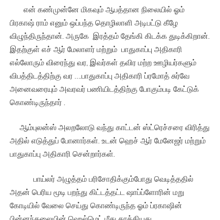
என் கண்முன்னே மிகவும் ஆபத்தான நிலையில் ஓம்
பிரகாஷ் ராம் எனும் ஒப்பந்த தொழிலாளி அடிபட்டு கீழே
விழுந்திருந்தான். அருகே இரத்தம் தேங்கி கிடக்க துடிக்கிறான்.
இதற்குள் எச் ஆர் மேலாளர் மற்றும் பாதுகாப்பு அதிகாரி
எல்லோரும் விரைந்து வர, இவர்கள் தவிர மற்ற ஊழியர்களும்
விபத்திடத்திற்கு வர ….பாதுகாப்பு அதிகாரி ப்ரமோத் சுர்வே
அனைவரையும் அவரவர் பணியிடத்திற்கு போகும்படி கேட்டுக்
கொண்டிருந்தார் .
ஆம்புலன்ஸ் அலறலோடு வந்து காட்டன் ஸ்ட்ரெச்சரை விரித்து
அதில் எடுத்துப் போனார்கள். உடன் ஹெச் ஆர் மேனேஜர் மற்றும்
பாதுகாப்பு அதிகாரி சென்றார்கள்.
பாய்லர் அழுத்தம் பரிசோதிக்கும்போது வெடித்ததில்
அதன் பெரிய மூடி பறந்து கிட்டத்தட்ட ஷாப்ப்ளோரின் மறு
கோடியில் வேலை செய்து கொண்டிருந்த ஓம் ப்ரகாஷின்
பின்னந்தலையின் ஹெல்மெட் மீது தாக்கியது.