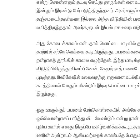
என்று சொன்னதும் தயவு செய்து தாருங்கள் என உடன
இன்னும் இரண்டு பேர் படுத்திருந்தனர். அவர்களு
தஞ்சமடைந்தவர்களா இல்லை அந்த விடுதியின் பண
லயித்திருந்ததால் அவர்களுடன் இயல்பாக உரையாட
அது கோடைக்காலம் என்பதால் மொட்டை மாடியில் தங்
காற்றில் சற்றே வெக்கை கூடியிருந்தது. பயணக்க
நன்றாகத் தூங்கிக் காலை எழுந்தேன். இந்த மாடிக்கு
விடுதியிலிருந்து கிளம்பினேன். கேதார்நாத் மலை
முடிந்தது. ரிஷிகேஷில் உலவுவதற்கு ஏதுவான உட
கடத்தினால் போதும். மீண்டும் இரவு மொட்டை மாடிக
இருந்தது.
ஒரு ஊருக்குப் பயணம் மேற்கொள்கையில் அங்கே 
ஒவ்வொன்றாகப் பார்த்து விட வேண்டும் என்று நான
புதிய ஊரில் எனது இருப்பே மகிழ்வளிக்கக்கூடியதா
ஊரின் அன்றாடம் ஆகியவற்றைக் காண்பதே போதும