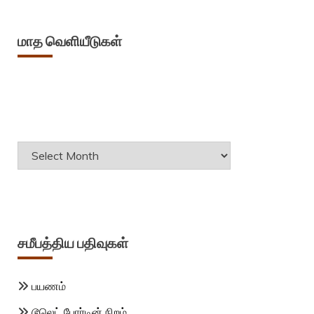
மாத வெளியீடுகள்
Archives
சமீபத்திய பதிவுகள்
பயணம்
டூலெட் போர்டின் நிறம்