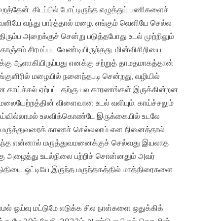
ைத்தேன். கிடப்பில் போட்டிருந்த எழுத்துப் பணிகளைச்
ெளியே வந்து பார்த்தால் மழை. எங்கும் வெளியே செல்ல
ரும்ப அறைக்குச் சென்று படுத்தபோது உடல் முற்றிலும்
கொஞ்சம் சிரமப்பட வேண்டியிருந்தது. மின்விசிறியை
்சலுக்கு ஆளாகியிருப்பது எனக்கு சற்றுத் தாமதமாகத்தான்
ங்குளிரில் மழையில் நனைந்தபடி சென்றது, வழியில்
என காய்ச்சல் ஏற்பட்டதற்கு பல காரணங்கள் இருக்கின்றன.
லையேற்றத்தின் விளைவான உடல் வலியும், காய்ச்சலும்
ு. ஓய்வில்லாமல் உலவிக்கொண்டே இருக்கையில் உடலே
மருத்துவரைக் காணச் செல்லலாம் என நினைத்தால்
ுந்த என்னால் மருத்துவமனைக்குச் செல்வது இயலாத
்கு அழைத்து உடல்நிலை பற்றிச் சொன்னதும் அவர்
 விடுதியை ஒட்டியே இருந்த மருந்தகத்தில் மாத்திரைகளை
ல் ஓய்வு மட்டுமே எடுக்க சில நாள்களை ஒதுக்கிக்