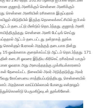
கு மே 29ம் தேதி. 2023ம் ஆண்டு ஐ.பி.எல் தொடரின்
்பியனான குஜராத் அணிக்கும் சென்னை அணிக்கும்
றது. சென்னை அணியின் ரசிகனாக இருப்பதால்
லையிலும் விடுதியில் இருந்த தொலைக்காட்சியில் ஐ.பி.எல்
ட்டம் தடைபட்டு மீண்டும் தொடர்ந்தது. குஜராத் அணி
த்திருந்தது. சென்னை அணி பேட்டிங் செய்து
்ததால் ஆட்டம் தடைபட்டது. நன்றாகத் தூங்க
து கொள்ளும் பேராவல் அதற்குத் தடையாக நின்று
டி 15 ஓவர்களாக குறைக்கப்பட்டு ஆட்டம் தொடர்ந்தது. 171
ின் கடைசி ஓவரை இந்திய கிரிகெட் ரசிகர்கள் யாரும்
க்கியமான ஓவராக அது அமைந்ததற்கு முக்கியக்காரணம்
்கள் தேவைப்பட்ட நிலையில் அவர் அடுத்தடுத்து அவர்
 5வது கோப்பையை சாத்தியப்படுத்தியது. சென்னையில்
ாம். அதற்கான வாய்ப்பில்லாமல் போனது என்றாலும்
ைத்துக்கொண்டு பெருமகிழ்வுடன் தூங்கினேன்.