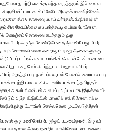
யாதுபோனது பற்றி எனக்கு எந்த வருத்தமும் இல்லை. வட
கள் பெருகி விட்டன. காசியிலேயே அதைக் கவனித்தேன்.
ி வெறுமனே சில தொலைவு போய் வந்தேன். ரிஷிகேஷின்
்கும் சில கோயில்களைப் பார்த்தபடி கடந்து போனேன்.
ையில் கொஞ்சம் தொலைவு கடந்ததும் ஒரு
தமாக பியர் அருந்த வேண்டுமெனத் தோன்றியது. பியர்
வ ஆய்வும் சொல்லவில்லை என்றாலும் நமது ஆசைகளுக்கு
ரண்டு பியர் பாட்டில்களை வாங்கிக் கொண்டேன். கடையை
ள்ள சிறு பாறை மேல் அமர்ந்தபடி மெதுவாக பியர்
 பியர் அருந்தியபடி நண்பர்களுடன் போனில் உரையாடியபடி
யாகக் கடத்தி மாலை 7.30 மணியைக் கடந்த பிறகும்
ோடு அதன் நிலவியல் அமைப்பு அப்படியாக இருக்கலாம்
 மீண்டும் அதே விடுதியின் மாடியில் தங்கினேன். நல்ல
ிஷிகேஷிலிருந்து டேராடூன் செல்வதென முடிவெடுத்தேன்.
ன்பதால் ஒரு மணிநேரப் பேருந்துப் பயணம்தான். இருவர்
டனான சுத்தமான அறை ஒன்றில் தங்கினேன். வாடகையை