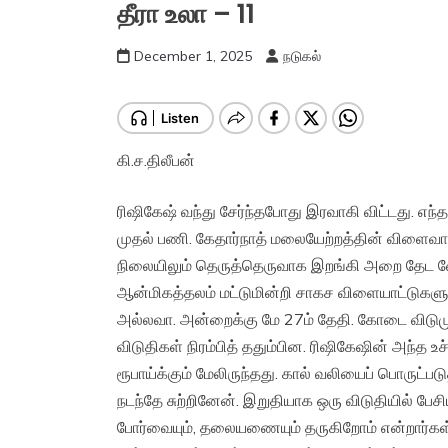
தீரா உலா – 11
December 1, 2025
நடுகல்
கி.ச.திலீபன்
ரிஷிகேஷ் வந்து சேர்ந்தபோது இரவாகி விட்டது. எந
முதல் பணி. கேதார்நாத் மலையேற்றத்தின் விளைவாக க
நிலையிலும் தெருத்தெருவாக இறங்கி அறை தேட வேண
ஆன்மிகத்தலம் மட்டுமின்றி சாகச விளையாட்டுகளுக
அல்லவா. அன்றைக்கு மே 27ம் தேதி. கோடை விடு
விடுதிகள் நிரம்பித் ததும்பின. ரிஷிகேஷின் அந்த
ரூபாய்க்கும் மேலிருந்தது. கால் வலியைப் பொருட்
நடந்தே சுற்றினேன். இறுதியாக ஒரு விடுதியில் பேச
போர்வையும், தலையணையும் தருகிறோம் என்றார்கள்