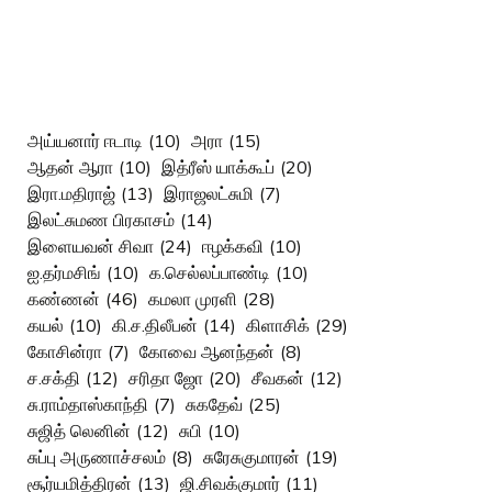
அய்யனார் ஈடாடி
(10)
அரா
(15)
ஆதன் ஆரா
(10)
இத்ரீஸ் யாக்கூப்
(20)
இரா.மதிராஜ்
(13)
இராஜலட்சுமி
(7)
இலட்சுமண பிரகாசம்
(14)
இளையவன் சிவா
(24)
ஈழக்கவி
(10)
ஐ.தர்மசிங்
(10)
க.செல்லப்பாண்டி
(10)
கண்ணன்
(46)
கமலா முரளி
(28)
கயல்
(10)
கி.ச.திலீபன்
(14)
கிளாசிக்
(29)
கோசின்ரா
(7)
கோவை ஆனந்தன்
(8)
ச.சக்தி
(12)
சரிதா ஜோ
(20)
சீவகன்
(12)
சு.ராம்தாஸ்காந்தி
(7)
சுகதேவ்
(25)
சுஜித் லெனின்
(12)
சுபி
(10)
சுப்பு அருணாச்சலம்
(8)
சுரேசுகுமாரன்
(19)
சூர்யமித்திரன்
(13)
ஜி.சிவக்குமார்
(11)