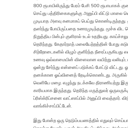
800 ரூபாயிலிருந்து பேரம் பேசி 500 ரூபாயாகக் குற
செய்து பத்திரிகைகளுக்கு அனுப்பி விட்டு மாலை வ
முடியாத அளவு கனமாகப் பெய்து கொண்டிருந்தது. தி
தளர்ந்து போயிருப்பதை உணரமுடிந்தது. மூச்சு விட 
நிறுத்திய பின்பும் குளிரால் உடல் உதறியது. காய்ச
தெரிந்தது. கேதார்நாத் மலையேற்றத்தின் போது கடு
சிற்றோடைகளில் விழும் குளிர்ந்த நீரைப்பருகியது 
உணவு ஒவ்வாமையின் விளைவான வயிற்று வலியும், ம
ஒன்று சேர்ந்து என்னைப் படுக்கப் போட்டு விட்டத
தனக்கான ஓய்வினைத் தேடிக்கொண்டது. அருகில் 
வெளியே மழை. எழுந்து நடக்கவே திராணியற்று இர
காரியமாக இருந்தது. தெரிந்த மருத்துவர் ஒருவருக
ப்ரிஸ்க்ரிப்சனை வாட்ஸாப்பில் அனுப்பி வைத்தார்.
வாங்கிச்சாப்பிட்டேன்.
இது போன்ற ஒரு நெடும்பயணத்தில் எதுவும் செய்யாம