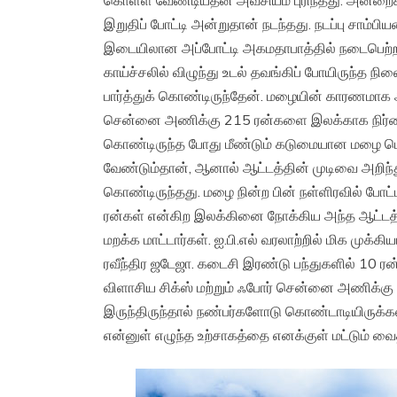
கொள்ள வேண்டியதன் அவசியம் புரிந்தது. அன்றைக்
இறுதிப் போட்டி அன்றுதான் நடந்தது. நடப்பு சாம
இடையிலான அப்போட்டி அகமதாபாத்தில் நடைபெற்
காய்ச்சலில் விழுந்து உடல் தவங்கிப் போயிருந்த நி
பார்த்துக் கொண்டிருந்தேன். மழையின் காரணமாக ஆ
சென்னை அணிக்கு 215 ரன்களை இலக்காக நிர்ணயி
கொண்டிருந்த போது மீண்டும் கடுமையான மழை பெய
வேண்டும்தான், ஆனால் ஆட்டத்தின் முடிவை அறிந்
கொண்டிருந்தது. மழை நின்ற பின் நள்ளிரவில் போட்
ரன்கள் என்கிற இலக்கினை நோக்கிய அந்த ஆட்டத்த
மறக்க மாட்டார்கள். ஐ.பி.எல் வரலாற்றில் மிக மு
ரவீந்திர ஜடேஜா. கடைசி இரண்டு பந்துகளில் 10 ரன
விளாசிய சிக்ஸ் மற்றும் ஃபோர் சென்னை அணிக்கு
இருந்திருந்தால் நண்பர்களோடு கொண்டாடியிருக்கல
என்னுள் எழுந்த உற்சாகத்தை எனக்குள் மட்டும் வ