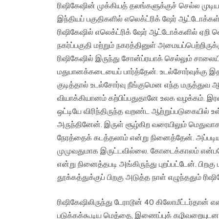
ரிஷிகேஷின் முக்கியத் தலங்களுக்குச் செல்ல முடி
இந்தியப் பகுதிகளில் எலெக்ட்ரிக் ஷேர் ஆட்டோக்
ரிஷிகேஷில் எலெக்ட்ரிக் ஷேர் ஆட்டோக்களில் ஏற
நகர்ப்பகுதி மற்றும் நகரத்தினுள் அமையப்பெற்றிருக
ரிஷிகேஷில் இருந்து சோன்ப்ரயாக் செல்லும் சால
மதுபானக்கடையைப் பார்த்தேன். உடல்சோர்வுக்கு இ
குடித்தால் உடல்சோர்வு நீங்குமென எந்த மருத்து
வியாக்கியானம் கற்பிப்பதுதானே உலக வழக்கம். இ
ஒட்டியே விரிந்திருந்த வறண்ட ஆற்றுப்படுகையில் உ
அருந்தினேன். இருள் சூழ்கிற வரையிலும் மெதுவாக
நேரத்தைக் கடத்தலாம் என்று நினைத்தேன். அப்படி
முமுவதுமாக இருட்டவில்லை. கோடைக்காலம் என்பத
என்று நினைத்தபடி அங்கிருந்து புறப்பட்டேன். பிறகு
தூக்கத்துக்குப் பிறகு அடுத்த நாள் எழுந்ததும் ர
ரிஷிகேஷிலிருந்து டேராடூன் 40 கிலோமீட்டர்தான் எ
படுக்கக்கூடிய மெத்தை, இணைப்புக் கழிவறையு