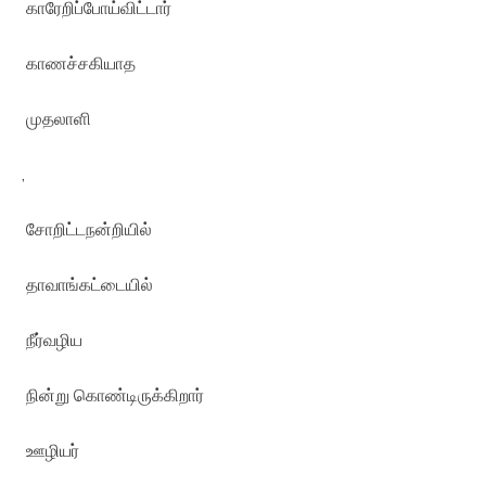
காரேறிப்போய்விட்டார்
காணச்சகியாத
முதலாளி
,
சோறிட்டநன்றியில்
தாவாங்கட்டையில்
நீர்வழிய
நின்று கொண்டிருக்கிறார்
ஊழியர்