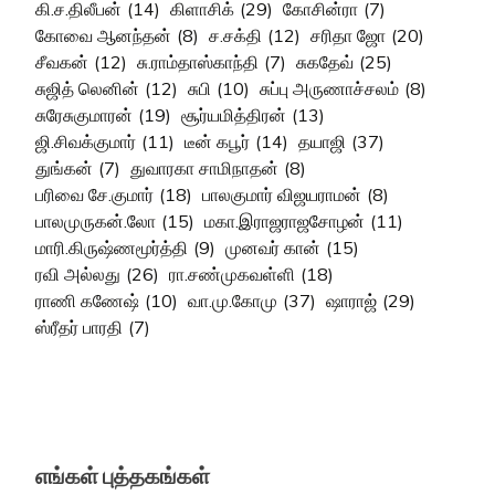
கி.ச.திலீபன்
(14)
கிளாசிக்
(29)
கோசின்ரா
(7)
கோவை ஆனந்தன்
(8)
ச.சக்தி
(12)
சரிதா ஜோ
(20)
சீவகன்
(12)
சு.ராம்தாஸ்காந்தி
(7)
சுகதேவ்
(25)
சுஜித் லெனின்
(12)
சுபி
(10)
சுப்பு அருணாச்சலம்
(8)
சுரேசுகுமாரன்
(19)
சூர்யமித்திரன்
(13)
ஜி.சிவக்குமார்
(11)
டீன் கபூர்
(14)
தயாஜி
(37)
துங்கன்
(7)
துவாரகா சாமிநாதன்
(8)
பரிவை சே.குமார்
(18)
பாலகுமார் விஜயராமன்
(8)
பாலமுருகன்.லோ
(15)
மகா.இராஜராஜசோழன்
(11)
மாரி.கிருஷ்ணமூர்த்தி
(9)
முனவர் கான்
(15)
ரவி அல்லது
(26)
ரா.சண்முகவள்ளி
(18)
ராணி கணேஷ்
(10)
வா.மு.கோமு
(37)
ஷாராஜ்
(29)
ஸ்ரீதர் பாரதி
(7)
எங்கள் புத்தகங்கள்