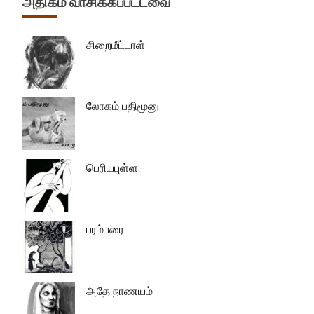
அதிகம் வாசிக்கப்பட்டவை
சிறைமீட்டாள்
லோகம் பதிமூனு
பெரியபுள்ள
பரம்பரை
அதே நாணயம்