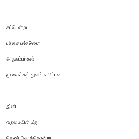
,
சட்டென்று
பச்சை பசேலென
அருகம்புற்கள்
முளைக்கத் துவங்கிவிட்டன
,
இனி
எருமையின் மீது
வெண் கொக்கொன்று