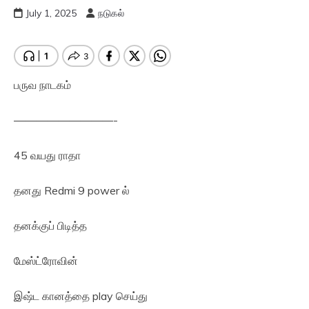
July 1, 2025
நடுகல்
பருவ நாடகம்
—————————-
45 வயது ராதா
தனது Redmi 9 power ல்
தனக்குப் பிடித்த
மேஸ்ட்ரோவின்
இஷ்ட கானத்தை play செய்து