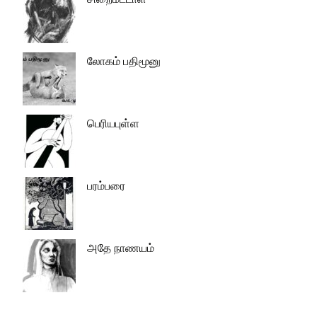
லோகம் பதிமூனு
பெரியபுள்ள
பரம்பரை
அதே நாணயம்