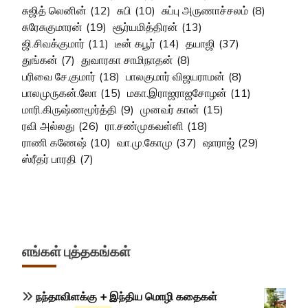
சுஜித் லெனின்
(12)
சுபி
(10)
சுப்பு அருணாச்சலம்
(8)
சுரேசுகுமாரன்
(19)
சூர்யமித்திரன்
(13)
ஜி.சிவக்குமார்
(11)
டீன் கபூர்
(14)
தயாஜி
(37)
துங்கன்
(7)
துவாரகா சாமிநாதன்
(8)
பரிவை சே.குமார்
(18)
பாலகுமார் விஜயராமன்
(8)
பாலமுருகன்.லோ
(15)
மகா.இராஜராஜசோழன்
(11)
மாரி.கிருஷ்ணமூர்த்தி
(9)
முனவர் கான்
(15)
ரவி அல்லது
(26)
ரா.சண்முகவள்ளி
(18)
ராணி கணேஷ்
(10)
வா.மு.கோமு
(37)
ஷாராஜ்
(29)
ஸ்ரீதர் பாரதி
(7)
எங்கள் புத்தகங்கள்
நந்தாவிளக்கு + இந்திய மொழி கதைகள்