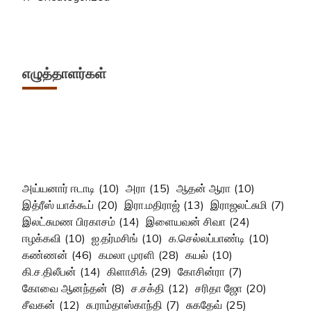
எழுத்தாளர்கள்
அய்யனார் ஈடாடி
(10)
அரா
(15)
ஆதன் ஆரா
(10)
இத்ரீஸ் யாக்கூப்
(20)
இரா.மதிராஜ்
(13)
இராஜலட்சுமி
(7)
இலட்சுமண பிரகாசம்
(14)
இளையவன் சிவா
(24)
ஈழக்கவி
(10)
ஐ.தர்மசிங்
(10)
க.செல்லப்பாண்டி
(10)
கண்ணன்
(46)
கமலா முரளி
(28)
கயல்
(10)
கி.ச.திலீபன்
(14)
கிளாசிக்
(29)
கோசின்ரா
(7)
கோவை ஆனந்தன்
(8)
ச.சக்தி
(12)
சரிதா ஜோ
(20)
சீவகன்
(12)
சு.ராம்தாஸ்காந்தி
(7)
சுகதேவ்
(25)