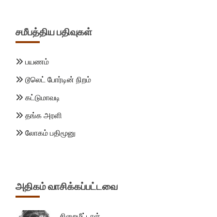
சமீபத்திய பதிவுகள்
பயணம்
டூலெட் போர்டின் நிறம்
கட்டுமாவடி
தங்க அரளி
லோகம் பதிமூனு
அதிகம் வாசிக்கப்பட்டவை
சிறைமீட்டாள்