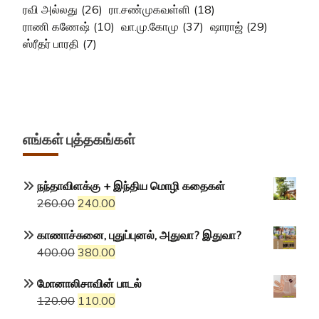
ரவி அல்லது
(26)
ரா.சண்முகவள்ளி
(18)
ராணி கணேஷ்
(10)
வா.மு.கோமு
(37)
ஷாராஜ்
(29)
ஸ்ரீதர் பாரதி
(7)
எங்கள் புத்தகங்கள்
நந்தாவிளக்கு + இந்திய மொழி கதைகள்
Original
Current
260.00
240.00
price
price
காணாச்சுனை, புதுப்புனல், அதுவா? இதுவா?
was:
is:
Original
Current
400.00
380.00
₹260.00.
₹240.00.
price
price
மோனாலிசாவின் பாடல்
was:
is:
Original
Current
120.00
110.00
₹400.00.
₹380.00.
price
price