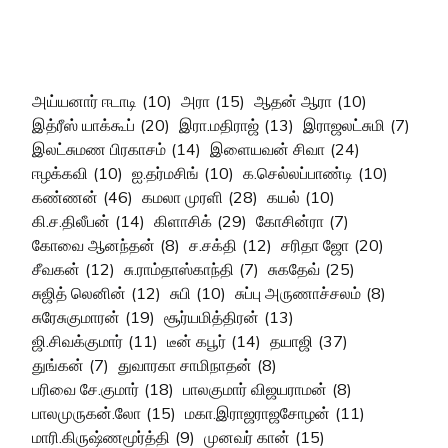
அய்யனார் ஈடாடி
(10)
அரா
(15)
ஆதன் ஆரா
(10)
இத்ரீஸ் யாக்கூப்
(20)
இரா.மதிராஜ்
(13)
இராஜலட்சுமி
(7)
இலட்சுமண பிரகாசம்
(14)
இளையவன் சிவா
(24)
ஈழக்கவி
(10)
ஐ.தர்மசிங்
(10)
க.செல்லப்பாண்டி
(10)
கண்ணன்
(46)
கமலா முரளி
(28)
கயல்
(10)
கி.ச.திலீபன்
(14)
கிளாசிக்
(29)
கோசின்ரா
(7)
கோவை ஆனந்தன்
(8)
ச.சக்தி
(12)
சரிதா ஜோ
(20)
சீவகன்
(12)
சு.ராம்தாஸ்காந்தி
(7)
சுகதேவ்
(25)
சுஜித் லெனின்
(12)
சுபி
(10)
சுப்பு அருணாச்சலம்
(8)
சுரேசுகுமாரன்
(19)
சூர்யமித்திரன்
(13)
ஜி.சிவக்குமார்
(11)
டீன் கபூர்
(14)
தயாஜி
(37)
துங்கன்
(7)
துவாரகா சாமிநாதன்
(8)
பரிவை சே.குமார்
(18)
பாலகுமார் விஜயராமன்
(8)
பாலமுருகன்.லோ
(15)
மகா.இராஜராஜசோழன்
(11)
மாரி.கிருஷ்ணமூர்த்தி
(9)
முனவர் கான்
(15)