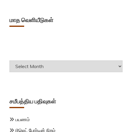
மாத வெளியீடுகள்
Archives
சமீபத்திய பதிவுகள்
பயணம்
டூலெட் போர்டின் நிறம்