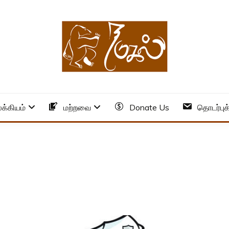
க்கியம்
மற்றவை
Donate Us
தொடர்புக