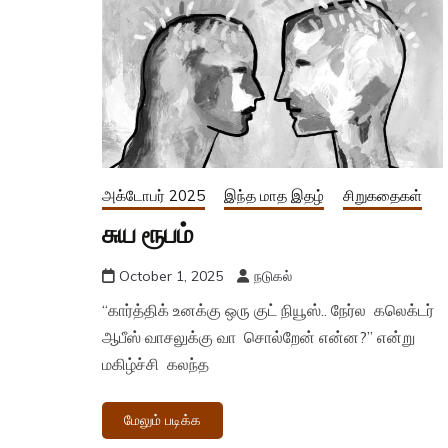
அக்டோபர் 2025
இந்த மாத இதழ்
சிறுகதைகள்
சுய ரூபம்
October 1, 2025
நடுகல்
“கார்த்திக் உனக்கு ஒரு குட் நியூஸ்.. நேர்ல கலெக்டர்
ஆபீஸ் வாசலுக்கு வா சொல்றேன் என்ன?” என்று
மகிழ்ச்சி கலந்த
மேலும் படிக்க