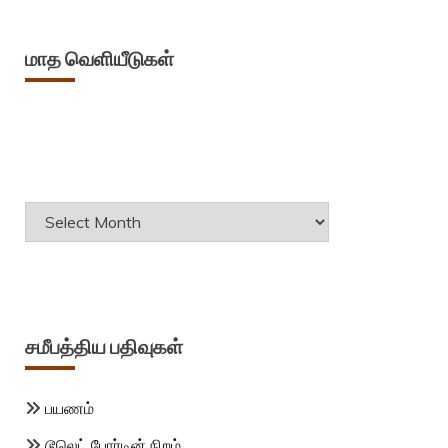
மாத வெளியீடுகள்
Archives
சமீபத்திய பதிவுகள்
பயணம்
டூலெட் போர்டின் நிறம்