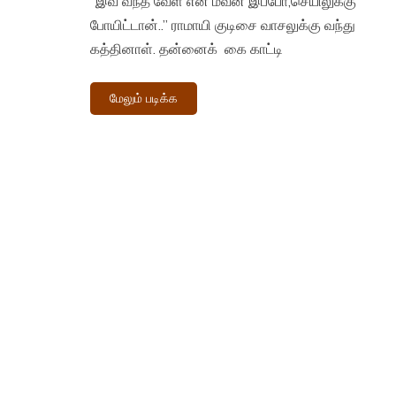
”இவ வந்த வேள என் மவன் இப்போ,செயிலுக்கு
போயிட்டான்..” ராமாயி குடிசை வாசலுக்கு வந்து
கத்தினாள். தன்னைக் கை காட்டி
மேலும் படிக்க