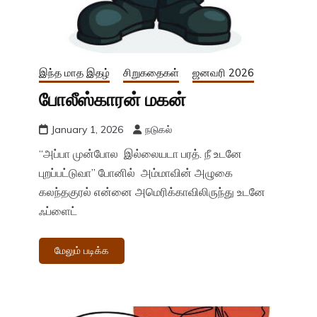
இந்த மாத இதழ்
சிறுகதைகள்
ஜனவரி 2026
போலீஸ்காரன் மகன்
January 1, 2026
நடுகல்
“அப்பா முன்போல இல்லையடா பரத். நீ உடனே
புறப்பட்டுவா” போனில் அம்மாவின் அழுகை
கலந்தகுரல் என்னை அமெரிக்காவிலிருந்து உடனே
ஃப்ளைட்
மேலும் படிக்க