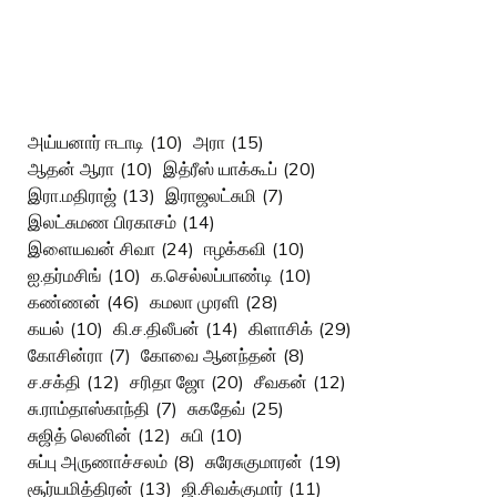
அய்யனார் ஈடாடி
(10)
அரா
(15)
ஆதன் ஆரா
(10)
இத்ரீஸ் யாக்கூப்
(20)
இரா.மதிராஜ்
(13)
இராஜலட்சுமி
(7)
இலட்சுமண பிரகாசம்
(14)
இளையவன் சிவா
(24)
ஈழக்கவி
(10)
ஐ.தர்மசிங்
(10)
க.செல்லப்பாண்டி
(10)
கண்ணன்
(46)
கமலா முரளி
(28)
கயல்
(10)
கி.ச.திலீபன்
(14)
கிளாசிக்
(29)
கோசின்ரா
(7)
கோவை ஆனந்தன்
(8)
ச.சக்தி
(12)
சரிதா ஜோ
(20)
சீவகன்
(12)
சு.ராம்தாஸ்காந்தி
(7)
சுகதேவ்
(25)
சுஜித் லெனின்
(12)
சுபி
(10)
சுப்பு அருணாச்சலம்
(8)
சுரேசுகுமாரன்
(19)
சூர்யமித்திரன்
(13)
ஜி.சிவக்குமார்
(11)