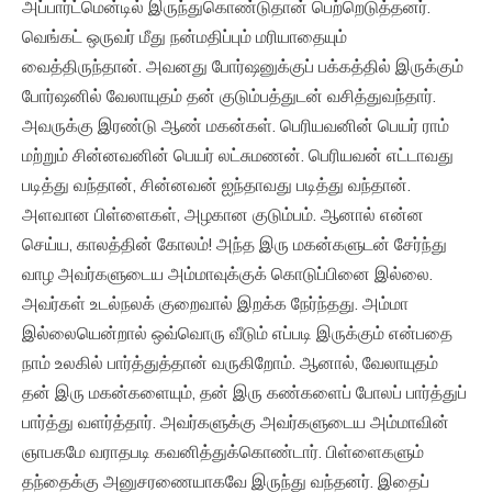
அப்பார்ட்மென்டில் இருந்துகொண்டுதான் பெற்றெடுத்தனர்.
வெங்கட் ஒருவர் மீது நன்மதிப்பும் மரியாதையும்
வைத்திருந்தான். அவனது போர்ஷனுக்குப் பக்கத்தில் இருக்கும்
போர்ஷனில் வேலாயுதம் தன் குடும்பத்துடன் வசித்துவந்தார்.
அவருக்கு இரண்டு ஆண் மகன்கள். பெரியவனின் பெயர் ராம்
மற்றும் சின்னவனின் பெயர் லட்சுமணன். பெரியவன் எட்டாவது
படித்து வந்தான், சின்னவன் ஐந்தாவது படித்து வந்தான்.
அளவான பிள்ளைகள், அழகான குடும்பம். ஆனால் என்ன
செய்ய, காலத்தின் கோலம்! அந்த இரு மகன்களுடன் சேர்ந்து
வாழ அவர்களுடைய அம்மாவுக்குக் கொடுப்பினை இல்லை.
அவர்கள் உடல்நலக் குறைவால் இறக்க நேர்ந்தது. அம்மா
இல்லையென்றால் ஒவ்வொரு வீடும் எப்படி இருக்கும் என்பதை
நாம் உலகில் பார்த்துத்தான் வருகிறோம். ஆனால், வேலாயுதம்
தன் இரு மகன்களையும், தன் இரு கண்களைப் போலப் பார்த்துப்
பார்த்து வளர்த்தார். அவர்களுக்கு அவர்களுடைய அம்மாவின்
ஞாபகமே வராதபடி கவனித்துக்கொண்டார். பிள்ளைகளும்
தந்தைக்கு அனுசரணையாகவே இருந்து வந்தனர். இதைப்