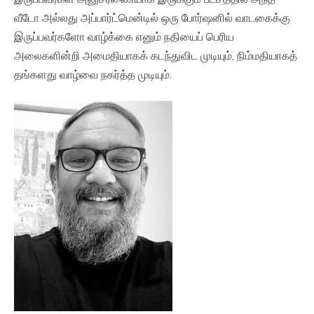
வீடோ அல்லது அப்பார்ட்மென்டில் ஒரு போர்ஷனில் வாடகைக்கு
இருப்பவர்களோ வாழ்க்கை எனும் நதியைப் பெரிய
அலைகளின்றி அமைதியாகக் கடந்துவிட முடியும், நிம்மதியாகத்
தங்களது வாழ்வை நகர்த்த முடியும்.