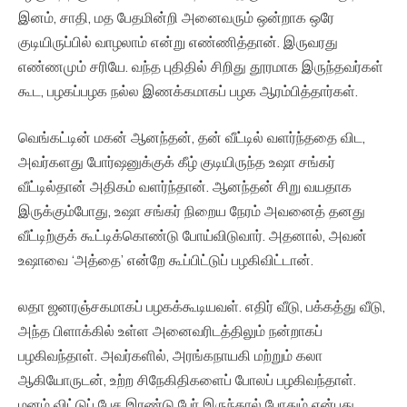
இனம், சாதி, மத பேதமின்றி அனைவரும் ஒன்றாக ஒரே
குடியிருப்பில் வாழலாம் என்று எண்ணித்தான். இருவரது
எண்ணமும் சரியே. வந்த புதிதில் சிறிது தூரமாக இருந்தவர்கள்
கூட, பழகப்பழக நல்ல இணக்கமாகப் பழக ஆரம்பித்தார்கள்.
வெங்கட்டின் மகன் ஆனந்தன், தன் வீட்டில் வளர்ந்ததை விட,
அவர்களது போர்ஷனுக்குக் கீழ் குடியிருந்த உஷா சங்கர்
வீட்டில்தான் அதிகம் வளர்ந்தான். ஆனந்தன் சிறு வயதாக
இருக்கும்போது, உஷா சங்கர் நிறைய நேரம் அவனைத் தனது
வீட்டிற்குக் கூட்டிக்கொண்டு போய்விடுவார். அதனால், அவன்
உஷாவை ‘அத்தை’ என்றே கூப்பிட்டுப் பழகிவிட்டான்.
லதா ஜனரஞ்சகமாகப் பழகக்கூடியவள். எதிர் வீடு, பக்கத்து வீடு,
அந்த பிளாக்கில் உள்ள அனைவரிடத்திலும் நன்றாகப்
பழகிவந்தாள். அவர்களில், அரங்கநாயகி மற்றும் கலா
ஆகியோருடன், உற்ற சிநேகிதிகளைப் போலப் பழகிவந்தாள்.
மனம் விட்டுப் பேச இரண்டு பேர் இருந்தால் போதும் என்பது