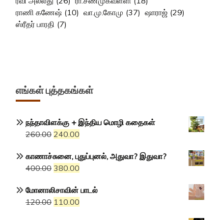
ரவி அல்லது
(26)
ரா.சண்முகவள்ளி
(18)
ராணி கணேஷ்
(10)
வா.மு.கோமு
(37)
ஷாராஜ்
(29)
ஸ்ரீதர் பாரதி
(7)
எங்கள் புத்தகங்கள்
நந்தாவிளக்கு + இந்திய மொழி கதைகள்
Original
Current
260.00
240.00
price
price
காணாச்சுனை, புதுப்புனல், அதுவா? இதுவா?
was:
is:
Original
Current
400.00
380.00
₹260.00.
₹240.00.
price
price
மோனாலிசாவின் பாடல்
was:
is:
Original
Current
120.00
110.00
₹400.00.
₹380.00.
price
price