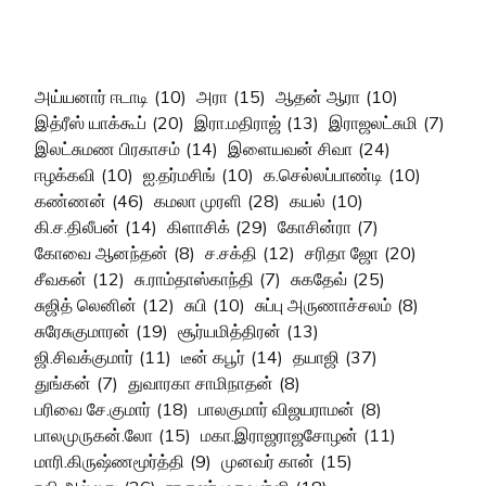
அய்யனார் ஈடாடி
(10)
அரா
(15)
ஆதன் ஆரா
(10)
இத்ரீஸ் யாக்கூப்
(20)
இரா.மதிராஜ்
(13)
இராஜலட்சுமி
(7)
இலட்சுமண பிரகாசம்
(14)
இளையவன் சிவா
(24)
ஈழக்கவி
(10)
ஐ.தர்மசிங்
(10)
க.செல்லப்பாண்டி
(10)
கண்ணன்
(46)
கமலா முரளி
(28)
கயல்
(10)
கி.ச.திலீபன்
(14)
கிளாசிக்
(29)
கோசின்ரா
(7)
கோவை ஆனந்தன்
(8)
ச.சக்தி
(12)
சரிதா ஜோ
(20)
சீவகன்
(12)
சு.ராம்தாஸ்காந்தி
(7)
சுகதேவ்
(25)
சுஜித் லெனின்
(12)
சுபி
(10)
சுப்பு அருணாச்சலம்
(8)
சுரேசுகுமாரன்
(19)
சூர்யமித்திரன்
(13)
ஜி.சிவக்குமார்
(11)
டீன் கபூர்
(14)
தயாஜி
(37)
துங்கன்
(7)
துவாரகா சாமிநாதன்
(8)
பரிவை சே.குமார்
(18)
பாலகுமார் விஜயராமன்
(8)
பாலமுருகன்.லோ
(15)
மகா.இராஜராஜசோழன்
(11)
மாரி.கிருஷ்ணமூர்த்தி
(9)
முனவர் கான்
(15)