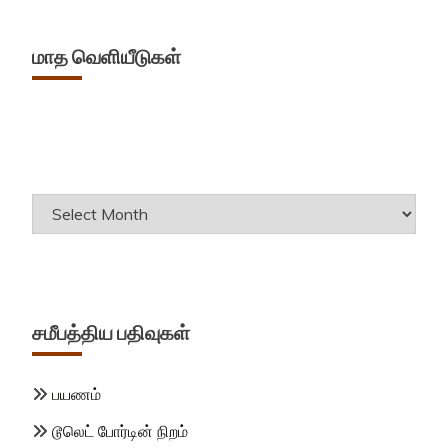
மாத வெளியீடுகள்
Archives
சமீபத்திய பதிவுகள்
பயணம்
டூலெட் போர்டின் நிறம்