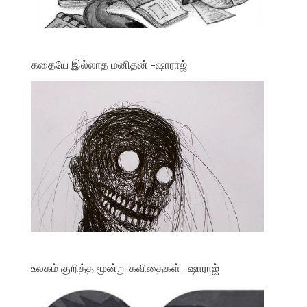
கதையே இல்லாத மனிதன் -ஷாராஜ்
உலகம் குறித்த மூன்று கவிதைகள் -ஷாராஜ்