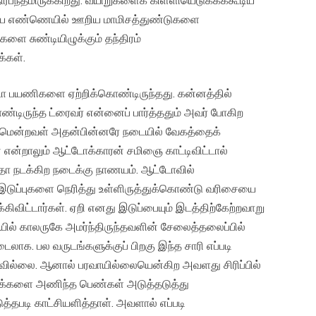
ிர்பந்தமிருக்கிறது. வயிறுகளைக் கிள்ளியெடுக்கக்கூடிய
்டிய எண்ணெயில் ஊறிய மாமிசத்துண்டுகளை
ளை சுண்டியிழுக்கும் தந்திரம்
்கள்.
ோ பயணிகளை ஏற்றிக்கொண்டிருந்தது. கன்னத்தில்
டிருந்த ட்ரைவர் என்னைப் பார்த்ததும் அவர் போகிற
 ஆமாமென்றவள் அதன்பின்னரே நடையில் வேகத்தைக்
் என்றாலும் ஆட்டோக்காரன் சமிஞை காட்டிவிட்டால்
தோ நடக்கிற நடைக்கு நாணயம். ஆட்டோவில்
இடுப்புகளை நெரித்து உள்ளிருத்துக்கொண்டு வரிசையை
கிவிட்டார்கள். ஏறி எனது இடுப்பையும் இடத்திற்கேற்றவாறு
ில் காலருகே அமர்ந்திருந்தவளின் சேலைத்தலைப்பில்
. பல வருடங்களுக்குப் பிறகு இந்த சாரி எப்படி
யவில்லை. ஆனால் பரவாயில்லையென்கிற அவளது சிரிப்பில்
்காக்களை அணிந்த பெண்கள் அடுத்தடுத்து
டுத்தபடி காட்சியளித்தாள். அவளால் எப்படி