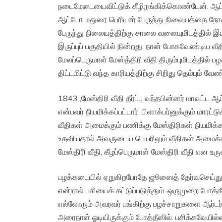
நடைமேடையைவிட்டுக் கீழிறங்கிக்கொண்டேன். ஆ
ஆட்டோ மதுரை பெரியார் பேருந்து நிலையத்தை நோ
பேருந்து நிலையத்திற்கு சாலை வளையுமிடத்தில் இ
இருப்புப் பகுதியில் நின்றது. நான் போகவேண்டிய வீ
மேலப்பெருமாள் மேஸ்த்திரி வீதி திரும்புமிடத்தில்
திட்டமிட்டு வந்த காரியத்திற்கு சிறிது தெம்பும் வேண்
1843 ,மேஸ்திரி வீதி தீர்ப்பு வந்தபின்னர் மாவட்
என்பவர் நியமிக்கப்பட்டார். பிளாக்பர்னுக்கும் மாரட
வீதிகள் அமைக்கும் பணிக்கு மேஸ்திரிகள் நியமிக்
உதவியதால் அவருடைய பெயரிலும் வீதிகள் அமைக்கப்
மேஸ்திரி வீதி, கீழப்பெருமாள் மேஸ்திரி வீதி என உரு
பழக்கடையில் ஏறுகிறபோதே ஜூஸைத் தேர்வுசெய்து 
என்றால் பசியைக் கட்டுப்படுத்தும். ஒருமுறை போத்
எல்லோரும் அவரவர் பங்கிற்கு பழச்சாறுகளை ஆர்டர
அரைநாள் ஓடியிருக்கும் போத்தீஸில். பசிக்கவேயில