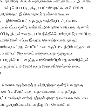
ாடிருக்கிறது. அது அவர்களுக்குக் கொடுக்கப்பட்ட இடத்தில்
்பு போடப்பட்டிருக்கும் பார்சல்களுக்கான டேபிளின்
்ந்திருந்தேன். இன்னொருவர் நமக்காக வேலை
தோ இல்லையோ அங்கு ஒரு காத்திருப்பு அபூர்வமாக
 உடலும் எப்படி ஒன்றி வார்க்கப்படுகிறதோ தெரியாது. ஆனால்
ப்பிற்குத் தன்னைத் தயார்படுத்திக்கொள்ளும் நிஜ உலகிற்கு
ோசித்தேன். எப்படி இவரால் கொண்டுவந்திருக்கும்
ல்லமுடிகிறது. கொரியர் கடைக்குப் பக்கத்தில் வத்தல்கள்
ர். கொரியர் அலுவலகம் மகனுடையது. ஒருமுறை
்லை. யாருக்கோ அழைத்து வரச்சொல்கிறபோது கவனித்தேன்.
ண்டிருந்தார். அதோடு சற்று தேரத்திற்கெல்லாம் கடை
்.
ங்களாக கழுத்தைத் திறந்திருந்தன.ஒன்றில் மிதுக்கு
ய், ஒன்றில் சீனிஅவரை. வத்தல்களைப் பார்த்தபிறகு
ும் ஆட்டோவிற்குக் காத்திருந்தால் ஏதோ நினைவாக கடையை
தார். ஒன்றுமில்லையென திரும்பிக்கொண்டேன்.