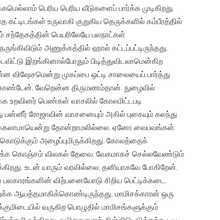
்கமெல்லாம் பெரிய பெரிய வீடுகளைப் பார்க்க முடிகிறது.
 கட்டிடங்கள் உருவாகி குறுகிய தெருக்களில் கம்பீரத்தில்
ம் சந்தேகத்தின் பெயரிலேயே பலநாட்கள்
கிவிடும் அணுக்கத்தில் ஹால் கட்டப்பட்டிருந்தது.
ைவிட்டு இறங்கினால்போதும் பிடித்துவிடலாமென்கிற
்ன விஷேசமென்று முகப்பை ஒட்டி சாலையைப் பார்த்து
துகொண்டேன். வேறென்ன திருமணம்தான். நுழைவில்
ுக்க உறவினர் பெண்கள் வாசலில் கோலமிட்டபடி
து பன்னீர் ரோஜாவின் வாசனையும் அகில் புகையும் கலந்து
பார்க்கலாமாயென்று தோன்றாமலில்லை. ஏனோ வைபவங்கள்
ைகொடுக்கும் அழைப்புமிருக்கிறது. கோலத்தைக்
்க்க கொஞ்சம் விலகல் தேவை. வேகமாகச் செல்லவேண்டும்
க்கிறது. உடன் யாரும் வரவில்லை. தனியாகவே போகிறேன்.
் பலகாரங்களின் விற்பனையோடு சிறிய பெட்டிக்கடை.
க ஆயத்தமாகிக்கொண்டிருந்தது. மாமிசக்காரன் ஒரு
லைக்குமிடையில் வருகிற பொழுதில் மாமிசங்களுக்கும்