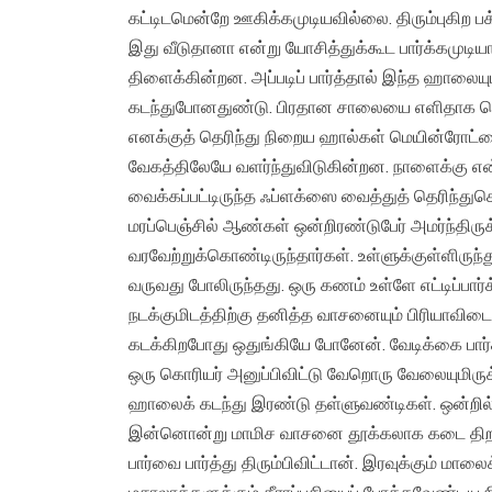
கட்டிடமென்றே ஊகிக்கமுடியவில்லை. திரும்புகிற பக
இது வீடுதானா என்று யோசித்துக்கூட பார்க்கமுடியாத
திளைக்கின்றன. அப்படிப் பார்த்தால் இந்த ஹாலையு
கடந்துபோனதுண்டு. பிரதான சாலையை எளிதாக நெருங்
எனக்குத் தெரிந்து நிறைய ஹால்கள் மெயின்ரோட்ட
வேகத்திலேயே வளர்ந்துவிடுகின்றன. நாளைக்கு என
வைக்கப்பட்டிருந்த ஃப்ளக்ஸை வைத்துத் தெரிந்
மரப்பெஞ்சில் ஆண்கள் ஒன்றிரண்டுபேர் அமர்ந்திர
வரவேற்றுக்கொண்டிருந்தார்கள். உள்ளுக்குள்ளிருந்
வருவது போலிருந்தது. ஒரு கணம் உள்ளே எட்டிப்
நடக்குமிடத்திற்கு தனித்த வாசனையும் பிரியாவிட
கடக்கிறபோது ஒதுங்கியே போனேன். வேடிக்கை பார
ஒரு கொரியர் அனுப்பிவிட்டு வேறொரு வேலையுமிரு
ஹாலைக் கடந்து இரண்டு தள்ளுவண்டிகள். ஒன்றில
இன்னொன்று மாமிச வாசனை தூக்கலாக கடை திறக்
பார்வை பார்த்து திரும்பிவிட்டான். இரவுக்கும் மா