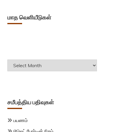
மாத வெளியீடுகள்
Archives
சமீபத்திய பதிவுகள்
பயணம்
டூலெட் போர்டின் நிறம்