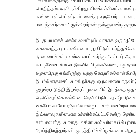
மசாலாக்களுக்கும் தீராப்பசியைப் போக்கவேண்டிய ந
பொறித்தல்களுமிருக்கிறது. சிவக்கச்சிவக்க மண
கண்ணாடிப்பெட்டிக்குள் வைத்து வருவோர் போவோர்க
படைத்தவர்களாயிருக்கிறார்கள் தள்ளுவண்டி தாதாக
இடதுபுறமாகச் செல்லவேண்டும். வாகாக ஒரு ஆட்ட
கைவைத்தபடி பயணிகளை ஏறவிட்டுப் பார்த்துக்கொண்
திசையைச் சுட்டி என்னையும் கூர்ந்து கேட்டார்.
கூட்டினேன். சில எட்டுகளில் பிடிக்கவேண்டியதுதான
அதன்பிறகு எங்கிருந்து வந்து தொற்றிக்கொள்கிற
இடமில்லாததைப் போலிருந்தது. ஒருவரையொருவர் 
ஒழுங்குபடுத்தி இறங்கும் முனையில் இடத்தை ஒதுக்
நெளித்துக்கொண்டேன். நெளிகிறபொது கீழ்வரிசைய
கையோ காலோ ஏதோவொன்றுபட சாரி என்றேன் ஸ்டைலாக
இவ்வளவு நளினமாக உச்சரிக்கப்பட்டதென்று தெரி
சாரி கரைந்து போனது .எதிரே மேல்வரிசையில் புர
அமர்ந்திருந்தார்கள். ஒருத்தி பிச்சிப்பூக்களை தொ