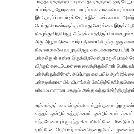
படித்தவர்களுக்கும் படிக்காதவர்களுக்கு ஒரு வேறுப
உட்கார்கிற தோரணை. பரபரப்பான சாலையோரம் கடைமுன
இடதோரப் ப்ளாஸ்டிக் சேரில் இன்டலக்சுவலாக அமர
செய்துகொண்டிருக்கும்போது வேடிக்கை இருக்கிற
நிகழ்ந்துவிடுகிறது. அந்தக் காத்திருப்பில் மனமும்
அது அபூர்வநிலை. வார்ப்புநிலையிலிருந்து ஒரு கலை
நிதானமாகவே வரமுடிகிறது. கடைக்காரரைப் பற்றி ய
பார்சலினுள் என்ன இருக்கிறதென்று உறுதியாகச் சொ
விற்கும் கடையொன்றை வைத்திருக்கிறார் பெரியவ
பார்த்திருக்கிறேன். அப்போது கடையில் ஆள் இல
பார்சலுக்கான பில் விபரங்கள் கேட்டுத்தெரிந்துகொ
உரிமையாளரான மகனும் அங்கு வந்து சேர்ந்திருந்தார
உரச்சாக்குப் பைகள் ஒவ்வொன்றும் தலையற்ற முண்ட
வத்தல், ஒன்றில் கத்தரிக்காய், ஒன்றில் சுண்டக்கா
வந்தவேலையும் முடிந்து கிளம்பிவிட்டேன். மீண்ட
ஏறிட்டேன். பெரியவர் என்னதென்று கேட்க முனைந்