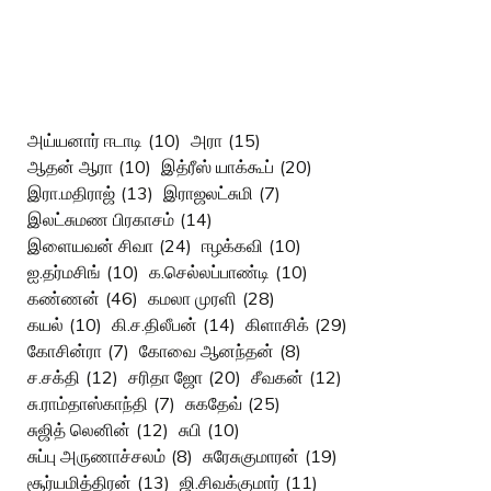
அய்யனார் ஈடாடி
(10)
அரா
(15)
ஆதன் ஆரா
(10)
இத்ரீஸ் யாக்கூப்
(20)
இரா.மதிராஜ்
(13)
இராஜலட்சுமி
(7)
இலட்சுமண பிரகாசம்
(14)
இளையவன் சிவா
(24)
ஈழக்கவி
(10)
ஐ.தர்மசிங்
(10)
க.செல்லப்பாண்டி
(10)
கண்ணன்
(46)
கமலா முரளி
(28)
கயல்
(10)
கி.ச.திலீபன்
(14)
கிளாசிக்
(29)
கோசின்ரா
(7)
கோவை ஆனந்தன்
(8)
ச.சக்தி
(12)
சரிதா ஜோ
(20)
சீவகன்
(12)
சு.ராம்தாஸ்காந்தி
(7)
சுகதேவ்
(25)
சுஜித் லெனின்
(12)
சுபி
(10)
சுப்பு அருணாச்சலம்
(8)
சுரேசுகுமாரன்
(19)
சூர்யமித்திரன்
(13)
ஜி.சிவக்குமார்
(11)