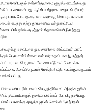
ட்டோவிலேறியதும் தன்னந்தனிமை சூழத்தொடங்கியது.
க்கிப் பயணமாகியது. ஆட்டோ நேராக பழைய பெரியார்
டதுபுறமாக போக்குவரத்தை ஒழுங்கு செய்யும் காவலர்
தியைக் கடந்து சற்று தூரமாகவே வந்துவிட்டேன்.
 பழக்கடையில் ஜூஸ் குடித்தால் தேவலாமென்றிருந்தது.
டும்.
ட ஆட்சியருக்கு உதவியாக துணைநிலை ஆய்வாளர் மாரட்
்டுக்கும் பெருமாள்பிள்ளை என்பவர் உதவியாக இருந்தார்.
கப்பட்டார்கள். பெருமாள் பிள்ளை வீதிகள் அமைக்க
பட்டன. மேலப்பெருமாள் மேஸ்திரி வீதி ,வடக்குபெருமாள்
வாக்கப்பட்டது.
பில்கவுண்ட்டரில் பணம் செலுத்தினேன். ஆரஞ்சு ஜூஸ்
தீஸில் தீபாவளிக்குத் துணியெடுக்கப் போயிருந்தபோது
் செய்ய எனக்கு ஆரஞ்சு ஜூஸ் சொல்லியிருந்தேன்.
்லை.