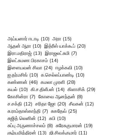
அய்யனார் ஈடாடி
(10)
அரா
(15)
ஆதன் ஆரா
(10)
இத்ரீஸ் யாக்கூப்
(20)
இரா.மதிராஜ்
(13)
இராஜலட்சுமி
(7)
இலட்சுமண பிரகாசம்
(14)
இளையவன் சிவா
(24)
ஈழக்கவி
(10)
ஐ.தர்மசிங்
(10)
க.செல்லப்பாண்டி
(10)
கண்ணன்
(46)
கமலா முரளி
(28)
கயல்
(10)
கி.ச.திலீபன்
(14)
கிளாசிக்
(29)
கோசின்ரா
(7)
கோவை ஆனந்தன்
(8)
ச.சக்தி
(12)
சரிதா ஜோ
(20)
சீவகன்
(12)
சு.ராம்தாஸ்காந்தி
(7)
சுகதேவ்
(25)
சுஜித் லெனின்
(12)
சுபி
(10)
சுப்பு அருணாச்சலம்
(8)
சுரேசுகுமாரன்
(19)
சூர்யமித்திரன்
(13)
ஜி.சிவக்குமார்
(11)