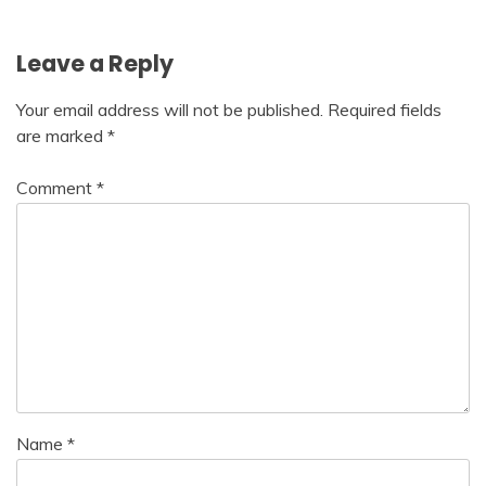
Leave a Reply
Your email address will not be published.
Required fields
are marked
*
Comment
*
Name
*