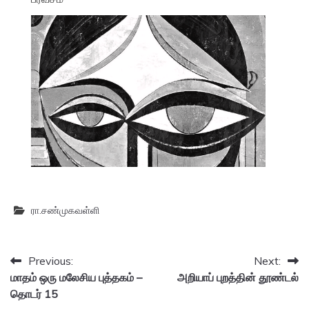
ரா.சண்முகவள்ளி
Post
Previous:
Next:
மாதம் ஒரு மலேசிய புத்தகம் –
அறியாப் புறத்தின் தூண்டல்
navigation
தொடர் 15