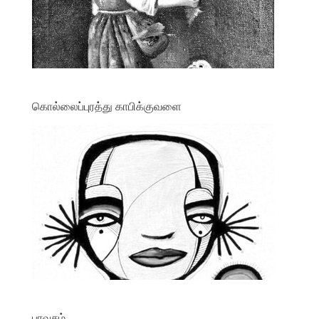
கொல்லைப்புரத்து காபிக்குவளை
பரவசம்