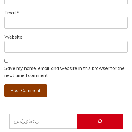
Email
*
Website
Save my name, email, and website in this browser for the
next time I comment.