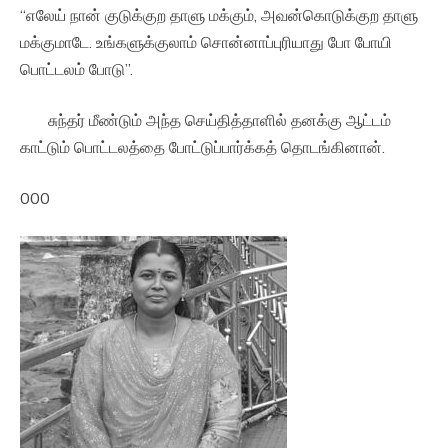
“எலேய் நான் குடுக்குற தாளு மக்கும், அவன்கொடுக்குற தாளு
மக்குமாடே. உங்களுக்குலாம் சொன்னாப்புரியாது போ போயி
பொட்டலம் போடு”.
சுந்தர் மீண்டும் அந்த செய்தித்தாளில் தனக்கு ஆட்டம்
காட்டும் பொட்டலத்தை போட்டுப்பார்க்கத் தொடங்கினான்.
000