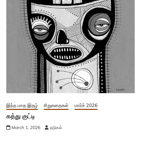
இந்த மாத இதழ்
சிறுகதைகள்
மார்ச் 2026
கத்து குட்டி
March 1, 2026
நடுகல்