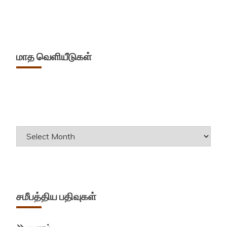
மாத வெளியீடுகள்
Archives
சமீபத்திய பதிவுகள்