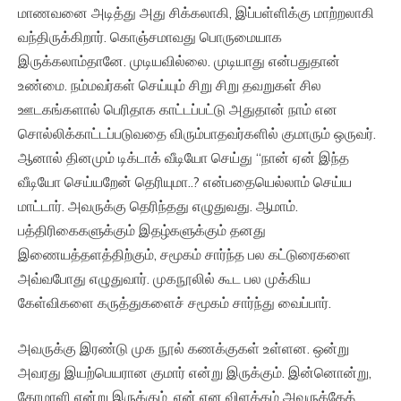
மாணவனை அடித்து அது சிக்கலாகி, இப்பள்ளிக்கு மாற்றலாகி
வந்திருக்கிறார். கொஞ்சமாவது பொருமையாக
இருக்கலாம்தானே. முடியவில்லை. முடியாது என்பதுதான்
உண்மை. நம்மவர்கள் செய்யும் சிறு சிறு தவறுகள் சில
ஊடகங்களால் பெரிதாக காட்டப்பட்டு அதுதான் நாம் என
சொல்லிக்காட்டப்படுவதை விரும்பாதவர்களில் குமாரும் ஒருவர்.
ஆனால் தினமும் டிக்டாக் வீடியோ செய்து “நான் ஏன் இந்த
வீடியோ செய்யறேன் தெரியுமா..? என்பதையெல்லாம் செய்ய
மாட்டார். அவருக்கு தெரிந்தது எழுதுவது. ஆமாம்.
பத்திரிகைகளுக்கும் இதழ்களுக்கும் தனது
இணையத்தளத்திற்கும், சமூகம் சார்ந்த பல கட்டுரைகளை
அவ்வபோது எழுதுவார். முகநூலில் கூட பல முக்கிய
கேள்விகளை கருத்துகளைச் சமூகம் சார்ந்து வைப்பார்.
அவருக்கு இரண்டு முக நூல் கணக்குகள் உள்ளன. ஒன்று
அவரது இயற்பெயரான குமார் என்று இருக்கும். இன்னொன்று,
கோமாளி என்று இருக்கும். ஏன் என விளக்கம் அவருக்கேத்