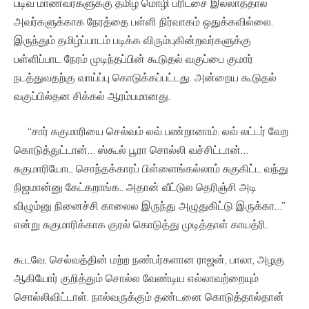
படிவ மாணவர்களுக்கு தமிழ் மொழி பரிட்சை இல்லாததால்
அவர்களுக்காக நேரத்தை பள்ளி நிர்வாகம் ஒதுக்கவில்லை.
இருந்தும் தமிழ்ப்பாடம் படிக்க விரும்புகின்றவர்களுக்கு
பள்ளிப்பாட நேரம் முடிந்தப்பின் கூடுதல் வகுப்பை குமார்
நடத்துவதற்கு வாய்ப்பு கொடுக்கப்பட்டது. அன்றைய கூடுதல்
வகுப்பில்தன சிக்கல் ஆரம்பமானது.
“சார் சுகுமாரியை செல்வம் லவ் பண்றானாம். லவ் லட்டர் வேற
கொடுத்துட்டான்… ஸ்கூல் பூரா சொல்லி வச்சிட்டான்…
சுகுமாரியோட சொந்தக்காரப் பிள்ளைங்கல்லாம் சுகுகிட்ட வந்து
நிஜமான்னு கேட்கறாங்க.. அதான் வீட்டுல தெரிஞ்சி அடி
விழும்னு நினைச்சி காலைல இருந்து அழுதுகிட்டு இருக்கா…”
என்று சுகுமாரிக்காக குரல் கொடுத்து முடித்தாள் காயத்ரி.
கூடவே, செல்வத்தின் மற்ற நண்பர்களான ராஜன், பாலா, அழகு
ஆகியோர் குறித்தும் சொல்ல வேண்டிய எல்லாவற்றையும்
சொல்லிவிட்டாள். நால்வருக்கும் தண்டனை கொடுத்தால்தான்