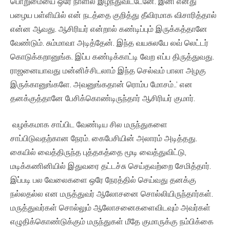
பொறுமையை ஒரே நாளில் இழந்துவிட்டேனே. இனி எனது
பழைய பள்ளியில் என் நடத்தை குறித்து தீவிரமாக விசாரித்தால்
என்ன ஆவது. ஆசிரியர் என்றால் கண்டிப்பும் இருக்கத்தானே
வேண்டும். சும்மாவா அடித்தேன். இந்த வயசுலயே லவ் லெட்டர்
கொடுக்கறானுங்க. இப்ப கண்டிக்காட்டி வேற எப்ப திருத்துவது.
ராஜனையாவது மன்னிச்சிடலாம் இந்த செல்வம் பாலா அழகு
இருக்கானுங்களே. அவனுங்கதான் ரொம்ப மோசம்..’ என
தனக்குத்தானே பேசிக்கொண்டிருந்தார் ஆசிரியர் குமார்.
வழக்கமாக சாப்பிட வேண்டிய சில மருந்துகளை
சாப்பிடுவதற்கான நேரம். கைபேசியின் அலாரம் அடித்தது.
கையில் வைத்திருந்த புத்தகத்தை மூடி வைத்துவிட்டு,
மடிக்கணினியில் இதுவரை தட்டச்சு செய்தவற்றை சேமித்தார்.
இப்படி பல வேலைகளை ஒரே நேரத்தில் செய்வது தனக்கு
நல்லதல்ல என மருத்துவர் ஆலோசனை சொல்லியிருந்தார்கள்.
மருத்துவர்கள் சொல்லும் ஆலோசனைகளைவிடவும் அவர்கள்
எழுதிக்கொண்டுக்கும் மருந்துகள் மீதே குமாருக்கு நம்பிக்கை