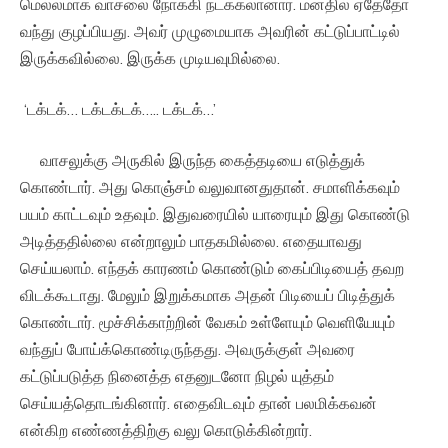
மெல்லமாக வாசலை நோக்கி நடக்கலானார். மனதில் ஏதேதோ
வந்து குழப்பியது. அவர் முழுமையாக அவரின் கட்டுப்பாட்டில்
இருக்கவில்லை. இருக்க முடியவுமில்லை.
‘டக்டக்… டக்டக்டக்….. டக்டக்…’
வாசலுக்கு அருகில் இருந்த கைத்தடியை எடுத்துக்
கொண்டார். அது கொஞ்சம் வலுவானதுதான். சமாளிக்கவும்
பயம் காட்டவும் உதவும். இதுவரையில் யாரையும் இது கொண்டு
அடித்ததில்லை என்றாலும் பாதகமில்லை. எதையாவது
செய்யலாம். எந்தக் காரணம் கொண்டும் கைப்பிடியைத் தவற
விடக்கூடாது. மேலும் இறுக்கமாக அதன் பிடியைப் பிடித்துக்
கொண்டார். மூச்சிக்காற்றின் வேகம் உள்ளேயும் வெளியேயும்
வந்துப் போய்க்கொண்டிருந்தது. அவருக்குள் அவரை
கட்டுப்படுத்த நினைத்த எதனுடனோ நிழல் யுத்தம்
செய்யத்தொடங்கினார். எதைவிடவும் தான் பலமிக்கவன்
என்கிற எண்ணத்திற்கு வலு கொடுக்கின்றார்.