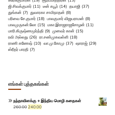
ஜி.சிவக்குமார்
(11)
டீன் கபூர்
(14)
தயாஜி
(37)
துங்கன்
(7)
துவாரகா சாமிநாதன்
(8)
பரிவை சே.குமார்
(18)
பாலகுமார் விஜயராமன்
(8)
பாலமுருகன்.லோ
(15)
மகா.இராஜராஜசோழன்
(11)
மாரி.கிருஷ்ணமூர்த்தி
(9)
முனவர் கான்
(15)
ரவி அல்லது
(26)
ரா.சண்முகவள்ளி
(18)
ராணி கணேஷ்
(10)
வா.மு.கோமு
(37)
ஷாராஜ்
(29)
ஸ்ரீதர் பாரதி
(7)
எங்கள் புத்தகங்கள்
நந்தாவிளக்கு + இந்திய மொழி கதைகள்
Original
Current
260.00
240.00
price
price