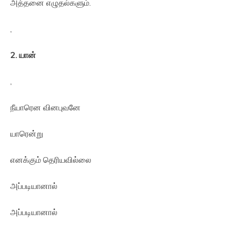
அத்தனை எழுதல்களும்.
,
2.
யான்
,
நீயாரென வினபுவனே
யாரென்று
எனக்கும் தெரியவில்லை
அப்படியானால்
அப்படியானால்