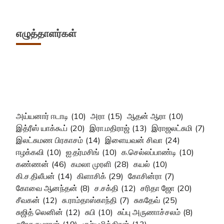
எழுத்தாளர்கள்
அய்யனார் ஈடாடி
(10)
அரா
(15)
ஆதன் ஆரா
(10)
இத்ரீஸ் யாக்கூப்
(20)
இரா.மதிராஜ்
(13)
இராஜலட்சுமி
(7)
இலட்சுமண பிரகாசம்
(14)
இளையவன் சிவா
(24)
ஈழக்கவி
(10)
ஐ.தர்மசிங்
(10)
க.செல்லப்பாண்டி
(10)
கண்ணன்
(46)
கமலா முரளி
(28)
கயல்
(10)
கி.ச.திலீபன்
(14)
கிளாசிக்
(29)
கோசின்ரா
(7)
கோவை ஆனந்தன்
(8)
ச.சக்தி
(12)
சரிதா ஜோ
(20)
சீவகன்
(12)
சு.ராம்தாஸ்காந்தி
(7)
சுகதேவ்
(25)
சுஜித் லெனின்
(12)
சுபி
(10)
சுப்பு அருணாச்சலம்
(8)
சுரேசுகுமாரன்
(19)
சூர்யமித்திரன்
(13)