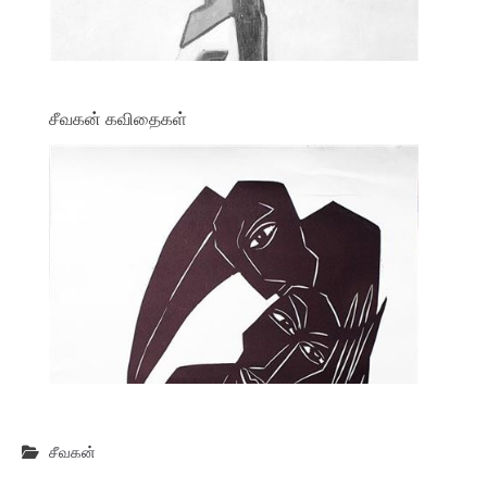
சீவகன் கவிதைகள்
சீவகன்