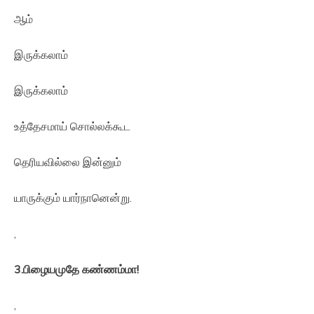
ஆம்
இருக்கலாம்
இருக்கலாம்
உத்தேசமாய் சொல்லக்கூட
தெரியவில்லை இன்னும்
யாருக்கும் யார்நானென்று.
,
3.
பிழையமுதே
கண்ணம்மா
!
,