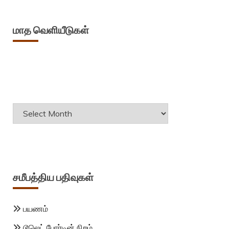
மாத வெளியீடுகள்
Archives
சமீபத்திய பதிவுகள்
பயணம்
டூலெட் போர்டின் நிறம்