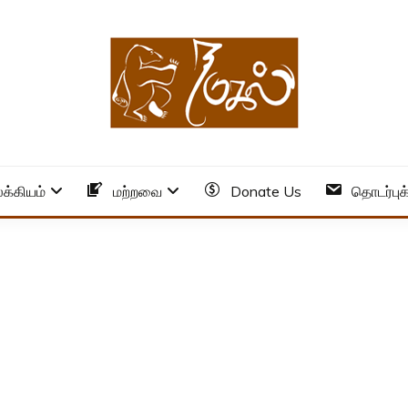
க்கியம்
மற்றவை
Donate Us
தொடர்புக