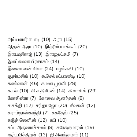
அய்யனார் ஈடாடி
(10)
அரா
(15)
ஆதன் ஆரா
(10)
இத்ரீஸ் யாக்கூப்
(20)
இரா.மதிராஜ்
(13)
இராஜலட்சுமி
(7)
இலட்சுமண பிரகாசம்
(14)
இளையவன் சிவா
(24)
ஈழக்கவி
(10)
ஐ.தர்மசிங்
(10)
க.செல்லப்பாண்டி
(10)
கண்ணன்
(46)
கமலா முரளி
(28)
கயல்
(10)
கி.ச.திலீபன்
(14)
கிளாசிக்
(29)
கோசின்ரா
(7)
கோவை ஆனந்தன்
(8)
ச.சக்தி
(12)
சரிதா ஜோ
(20)
சீவகன்
(12)
சு.ராம்தாஸ்காந்தி
(7)
சுகதேவ்
(25)
சுஜித் லெனின்
(12)
சுபி
(10)
சுப்பு அருணாச்சலம்
(8)
சுரேசுகுமாரன்
(19)
சூர்யமித்திரன்
(13)
ஜி.சிவக்குமார்
(11)