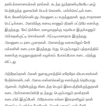
நண்பர்களானவர்கள் நாங்கள். கடந்த நூற்றாண்டிலேயே புகழ்
பெற்றிருந்த துரையின் பெயர் கொண்ட மார்க்கெட்டில் கடை
போடவேண்டுமென்பது அவனுடைய கருத்துதான். ஒரு சாதாரண
பெட்டிக்கடை அளவிற்கு கனவு காணும் திறன் மட்டுமே எனக்கு
இருந்தது. ‘கேட்டுக்கோ, ஏழைகளுக்கு உதவியா இருக்கணும்’.
அச்சுதன்குட்டி சொல்வான். அப்படியானதாக இருந்தது
அவனுடைய நடைமுறைகள். அனைத்து வகையிலும் சேரி
மக்களின் கடையாக இருந்தது அது. பெரும்பாலும் புத்தகத்தில்
கணக்கு எழுதுவதுதான் வழக்கம். போகப்போக கடை படுத்து
விட்டது.
அந்நேரம்தான் அவன் துறைமுகத்தில் ஏதேதோ வியாபாரங்கள்
மேற்கொண்டான். அவை என்னவென்று எனக்குத் தெரியாது.
ஆனால், அதிலிருந்து கிடைத்த பெரும் இலாபத்திலிருந்துதான்
கடை பிரச்சனையின்றி நடந்தது. பெரும்பாலும் நான்தான்
கடையில் இருப்பேன். அநேகமாக எல்லா இரவுகளிலும் நான்
திரைப்படம் பார்க்க போவேன், அவன் வரமாட்டான். சேரி