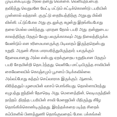
முடியக்கூடியது அல்ல தனது வெக்கை. வெளியுடுப்பைத்
தவிர்த்து வெறுமனே வேட்டி மட்டும் கட்டிக்கொண்டு டயரியின்
முன்னால் வந்தான். குருட்டு தைரியத்திற்கு அறுபது மில்லி
விஸ்கி. பட்டுப்போல அது குடலுக்கு சுழன்று இறங்கியபோது
தலை மெல்ல மலர்ந்தது. புராதன தோல் டயரி அது. தன்னுடைய
காலத்திற்கு பிறகும் வேறு பலருக்காகவும் அது நிலைத்திருக்க
வேண்டும் என உரிமையாளருக்கு பிடிவாதம் இருந்ததென்பது
உறுதி. அருண் சீராக பாராமரித்துமிருந்தார். யாருக்கும்
தேவையானது அல்ல என்பது ஏறக்குறைய உறுதியான பிறகும்
டயரி சேதமின்றி தொடர்ந்தது. வெளியே மாட்டியிருந்த சாவியின்
கைவேலையில் கொஞ்சமும் பூசனம் பிடிக்கவில்லை.
அவ்வப்போது சுத்தம் செய்வாராக இருக்கும். ஆனால்,
விரித்ததும் பழமையின் வாசம் பொங்கியது. தொள்ளாயிரத்து
எழுபத்து ஐந்தின் தேசநெடி அது. மௌனத்தின், வெடிமருந்தின்
நாற்றம். திறந்த டயரியின் சாவி மேஜையின் மீதிருந்து கீழே
தொங்கிக்கொண்டிருந்தது. இரத்தக்கறை படிந்த சிறைக்
கம்பிகளில் பிணத்துணி தொங்குவதைப் போல. பக்கங்கள்