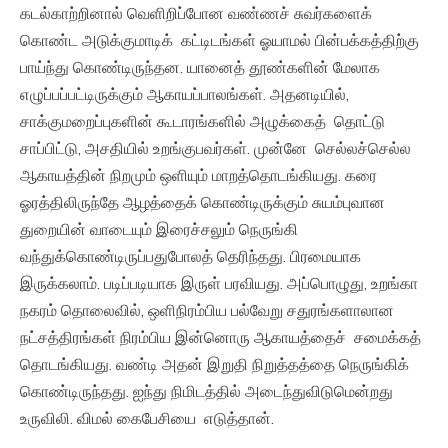
கடல்காற்றினால் வெளிறிப்போன வண்ணச் சுவர்களைக்
கொண்ட அடுக்குமாடிக் கட்டிடங்கள் ஓயாமல் பின்பக்கத்திற்கு
பாய்ந்து கொண்டிருந்தன. யானைத் தூண்களின் மேலாக
எழுப்பப்பட்டிருக்கும் ஆகாயப்பாலங்கள். அதனடியில்,
சாக்குமறைப்புகளின் கூடாரங்களில் அழுக்கைத் தொட்டு
சாப்பிட்டு, அசதியில் உறங்குபவர்கள். முன்னே செல்லச்செல்ல
ஆகாயத்தின் நிறமும் ஒளியும் மாறத்தொடங்கியது. கரை
ஓரத்திலிருந்தே ஆழத்தைக் கொண்டிருக்கும் சுயம்புவான
துறையின் வாடையும் இரைச்சலும் நெருங்கி
வந்துக்கொண்டிருப்பதுபோலத் தெரிந்தது. பிரமையாக
இருக்கலாம். படிப்படியாக இருள் பரவியது. அப்பொழுது, உறங்கா
நகரம் தொலைவில், ஒளிநிரம்பிய பல்வேறு சதுரங்களாலான
நட்சத்திரங்கள் நிரம்பிய இன்னொரு ஆகாயத்தைச் சமைக்கத்
தொடங்கியது. வண்டி அதன் இறுதி நிறுத்தத்தை நெருங்கிக்
கொண்டிருந்தது. ஐந்து நிமிடத்தில் அடைந்துவிடுமென்றது
உருவிலி. விமல் கைபேசியை எடுத்தான்.