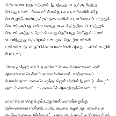
பிரச்சனையற்றதாகத்தான் இருந்தது. கடலுக்கு மிதந்து
செல்லும் கண்டங்களைப் போன்று பல வடிவங்களில் கீழே
சென்றுக்கொண்டிருக்கும் நகைகளின் வடிவங்களைப் பார்த்துக்
கொண்டிருப்பது வசீகரமானது. வடிவ நேர்த்தியைப் பார்த்துக்
கொண்டிருந்தால் நேரம் போவது தெரியாது. கேபினுள் அவன்
உட்கார்ந்து தூங்குகிறான் என்பதாக தொழிலாளர்கள்
எண்ணினார்கள். நம்பிக்கையானவர்கள் அதை டாடியின் காதில்
போட்டனர்.
“கோயமுத்தூர் எம் பி ஏ தானே? வேலைக்காகாதவன். என்
ஆசைகளையெல்லாம் நாசமாக்கினவன். தாத்தாவைப்
போலவேதான். தலையெழுத்து. ஜென்மத்தின் இரண்டு பக்கமும்
துன்பம் எனக்கு!” டாடி தலையில் அறைந்துக்கொண்டார்.
மரணத்தை நெருங்கும்போதுதான் மனிதர்களுக்கு
பிள்ளைகளை எண்ணி, பெரிய கவலை எழுகிறது. காலத்தை
வெல்ல பிளவை சேர்த்து கட்ட பாரம்பரியம் எனும் கயிர் வேண்டும்.