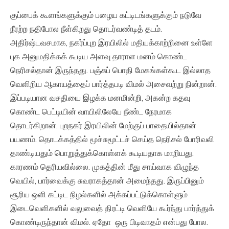
குப்பைக் கூளங்களுக்கும் பழைய கட்டிடங்களுக்கும் நடுவே
நீரற்ற நதிபோல நீள்கிறது தொடர்வண்டித் தடம்.
அதிர்ஷ்டவசமாக, நகர்ப்புற இரயிலில் மதியக்காற்றினை உள்ளே
புக அனுமதிக்கக் கூடிய அளவு தாராள மனம் கொண்ட
நெரிசல்தான் இருந்தது. பஞ்சுப் பொதி மேகங்கள்கூட இல்லாத
வெளிறிய ஆகாயத்தைப் பார்த்தபடி விமல் அசைவற்று நின்றான்.
இப்படியான வசதியை இழக்க மனமின்றி, அகன்ற கதவு
கொண்ட பெட்டியின் வாயிலிலேயே நீண்ட நேரமாக
தொடர்கிறான். புறநகர் இரயிலின் மேற்குப் பாதையில்தான்
பயணம். தொடக்கத்தில் மூச்சுமூட்டச் செய்த நெரிசல் போரிவலி
தாண்டியதும் பொறுத்துக்கொள்ளக் கூடியதாக மாறியது.
காரணம் தெரியவில்லை. முகத்தின் மீது சாய்வாக விழுந்த
வெயில், பார்வைக்கு சுவராகத்தான் அமைந்தது. இருப்பினும்
சூரிய ஒளி கட்டிட நிழல்களில் அக்கப்பட்டுக்கொள்ளும்
இடைவெளிகளில் வலுவைத் திரட்டி வெளியே கூர்ந்து பார்த்துக்
கொண்டிருந்தான் விமல். ஏதோ ஒரு பிடிவாதம் என்பது போல.