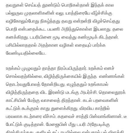
தவறுகள் செய்யத் தூண்டும் பொறிகள்தான் இந்தக் கால
பல்லுருவ முதலாளிகளின் வலு. யாத்திரையே வீழ்ச்சிக்கு
வழிகோலும்போது நிகழ்ந்தது தவறு என்றன்றி விழச்செய்தது
பொறி என்பதைக்கூட பயணி அறிந்துகொள்ள இயலாது. தலை
கனக்கிறது. டயரியினை மூடி வைத்து கண்மூடிக் கிடந்தான்.
பசியில்லாததால் அதற்கான வழிகள் எதையும் பார்க்க
வேண்டியதில்லையே..
உறக்கம் முழுவதும் தாத்தா நிரம்பயிருந்தார். உறக்கம் எனச்
சொல்வதற்கில்லை, விழித்திருக்கையில் இருந்த எண்ணங்கள்
தொடர்வதுபோலத் தோன்றியது. எழுந்ததும் உறங்காமல்
விழித்திருந்ததை விட இரண்டு மடங்கு அயர்ச்சி. தொலைதூரக்
காட்சியின் மேற்கு வாசலைத் திறந்தான். கடல் பறவைகளின்
கூட்டுக் கூக்குரல் காது துளைக்கிறது. விரவிய காற்றில்
பரவலாக கடற்கரை வீச்சம். கதவைச் சாத்தி பின்வாங்கினான். டீ
போட்டுக் குடித்தான். மேஜையின் மீது டயரி அதேபடிக்கு
திறந்திருந்தது. குளியல் கட்டாயமில்லை என்பதால் பல் விளக்கி