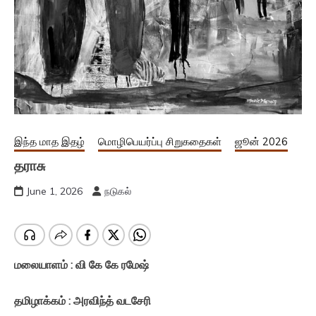
இந்த மாத இதழ்
மொழிபெயர்ப்பு சிறுகதைகள்
ஜூன் 2026
தராசு
June 1, 2026
நடுகல்
மலையாளம் : வி கே கே ரமேஷ்
தமிழாக்கம் : அரவிந்த் வடசேரி