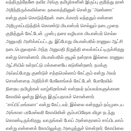
வந்திருந்தேனே தவிர அங்கு தமிழர்களின் இருப்பு குறித்து நான்
அறிந்திருக்கவில்லை. நகலகத்தினுள் சென்று “அண்ணா”
என்று குரல் கொடுத்தேன். கடைக்காரர் வந்ததும் என்னை
அறிமுகப்படுத்திக் கொண்டு மியான்மர் செல்லும் நடைமுறை
குறித்துக் கேட்டேன். முன்பு தரை வழியாக மியான்மர் செல்ல
அனுமதி அளிக்கப்பட்டது. இப்போது மியான்மரில் ராணுவ ஆட்சி
நடைபெறுவதால் அந்த அனுமதி நிறுத்தி வைக்கப்பட்டிருக்கிறது
என்று சொன்னார். மியான்மரில் சூழல் நன்றாக இல்லை. ராணுவ
ஆட்சியில் உள்நாட்டு மக்களையே சுடுகின்றனர். நமக்கு
அவ்வப்போது குண்டுச் சத்தமெல்லாம் கேட்கும் என்று அவர்
சொன்னதை அதிர்ச்சி மேலோங்கக் கேட்டேன். மோரேவில்
நிறைய தமிழர்கள் வாழ்கிறார்கள் என்றவர் நம்மவர்களுக்கான
கோவில் ஒன்று இங்கு இருப்பதாகச் சொன்னார்.
“சாப்பிட்டீங்களா” என்று கேட்டவர், இல்லை என்றதும் நம்முடைய
அங்காள பரமேஸ்வரி கோவிலின் கும்பாபிஷேக விழா நடந்து
கொண்டிருக்கிறது. வாருங்கள் போய் அன்னதானம் சாப்பிடலாம்
என்று என்னைக் கோயிலுக்கு அழைத்துச் சென்றார். கோயிலை