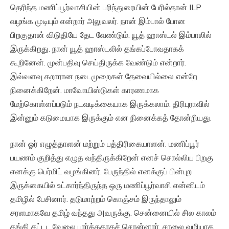
தெரிந்த மணிப்பூர்வாசியின் பரிந்துரையின் பேரில்தான் ILP
வழங்க முடியும் என்றார் அலுவலர். நான் இம்பால் போன
பிறகுதான் விடுதியே தேட வேண்டும். யூத் ஹாஸ்டல் இம்பாலில்
இருக்கிறது. நான் யூத் ஹாஸ்டலில் தங்கப்போவதாகக்
கூறினேன். முன்பதிவு செய்திருக்க வேண்டும் என்றார்.
இவ்வளவு கறாரான நடைமுறைகள் தேவையில்லை என்றே
நினைக்கிறேன். மாவோயிஸ்டுகள் காரணமாக
மேற்கொள்ளப்படும் நடவடிக்கையாக இருக்கலாம். திரிபுராவில்
இன்னும் கடுமையாக இருக்கும் என நினைக்கத் தோன்றியது.
நான் ஓர் எழுத்தாளன் மற்றும் பத்திரிகையாளன். மணிப்பூர்
பயணம் குறித்து எழுத வந்திருக்கிறேன் எனச் சொல்லிய பிறகு
எனக்கு பெர்மிட் வழங்கினர். பேருந்தில் எனக்குப் பின்புற
இருக்கையில் உட்கார்ந்திருந்த ஒரு மணிப்பூர்வாசி என்னிடம்
தமிழில் பேசினார். தடுமாற்றம் கொஞ்சம் இருந்தாலும்
சரளமாகவே தமிழ் வந்தது அவருக்கு. சென்னையில் சில காலம்
தங்கி கட்டட வேலை பார்த்ததாகச் சொன்னார். சாலை வழியாக