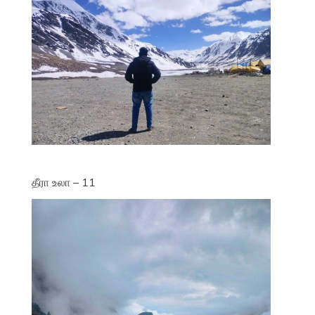
தீரா உலா – 11