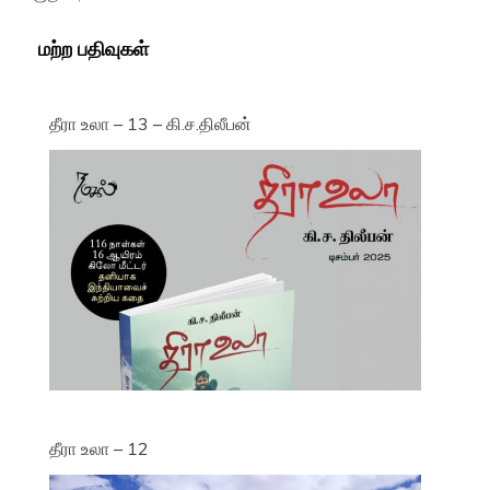
மற்ற பதிவுகள்
தீரா உலா – 13 – கி.ச.திலீபன்
தீரா உலா – 12