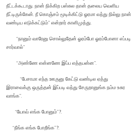
நீட்டக்கூடாது. நான் நிக்கிற பஸ்சுல தான் தலைய வெளிய
நீட்டிருக்கேன். நீ கொஞ்சம் மூடிக்கிட்டு ஓரமா வந்து நில்லு நான்
வண்டிய எடுக்கட்டும்” என்றார் காளிமுத்து.
“நானும் வாரேனு சொல்லுதேன் ஓரம்போ ஓரம்போனா எப்படி
சார்வால்”
“அண்ணே என்னணே இப்ப எத்தபன்ன”.
“பேசாமா எந்த ஊருனு கேட்டு வண்டில ஏத்து
இராவைக்கு ஒருத்தன் இப்படி வந்து சேருறானுங்க நம்ம உசுர
வாங்க”.
“யோவ் எங்க போனும்”?.
“நீங்க எங்க போறீங்க”?.