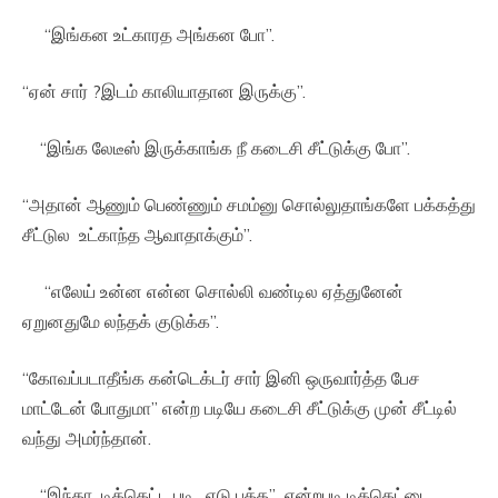
“இங்கன உட்காரத அங்கன போ”.
“ஏன் சார் ?இடம் காலியாதான இருக்கு”.
“இங்க லேடீஸ் இருக்காங்க நீ கடைசி சீட்டுக்கு போ”.
“அதான் ஆணும் பெண்ணும் சமம்னு சொல்லுதாங்களே பக்கத்து
சீட்டுல உட்காந்த ஆவாதாக்கும்”.
“எலேய் உன்ன என்ன சொல்லி வண்டில ஏத்துனேன்
ஏறுனதுமே லந்தக் குடுக்க”.
“கோவப்படாதீங்க கன்டெக்டர் சார் இனி ஒருவார்த்த பேச
மாட்டேன் போதுமா” என்ற படியே கடைசி சீட்டுக்கு முன் சீட்டில்
வந்து அமர்ந்தான்.
“இந்தா டிக்கெட்ட புடி, எடு பத்த” என்றபடி டிக்கெட்டை