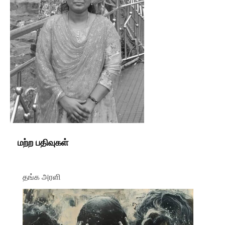
மற்ற பதிவுகள்
தங்க அரளி