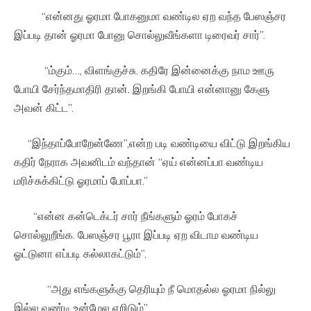
“என்னது ஓரமா போகனுமா வண்டில ஏற வந்த பேஸஞ்சர
இப்படி தான் ஓரமா போனு சொல்லுவீங்களா டிரைவர் சார்”.
“ம்கும்…, விளங்குச்சு. கதிரே இன்னைக்கு நாம ஊரு
போயி சேர்ந்தமாதிரி தான். இறங்கி போயி என்னானு கேளு
அவன் கிட்ட”.
“இந்தாப்போறேன்ணே”,என்ற படி வண்டியை விட்டு இறங்கிய
கதிர் நேராக அவனிடம் வந்தான் “ஏய் என்னப்பா வண்டிய
மரிச்சுக்கிட்டு ஓரமாப் போப்பா.”
“என்ன கன்டெக்டர் சார் நீங்களும் ஓரம் போகச்
சொல்லுறீங்க. பேஸஞ்சர பூரா இப்படி ஏற விடாம வண்டிய
ஓட்டுனா எப்படி கல்லாகட்டும்”.
“அது எங்களுக்கு தெரியும் நீ மொதல்ல ஓரமா நில்லு
இல்ல வண்டி உன்மேல ஏறிடும்”