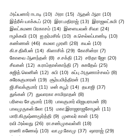
அய்யனார் ஈடாடி
(10)
அரா
(15)
ஆதன் ஆரா
(10)
இத்ரீஸ் யாக்கூப்
(20)
இரா.மதிராஜ்
(13)
இராஜலட்சுமி
(7)
இலட்சுமண பிரகாசம்
(14)
இளையவன் சிவா
(24)
ஈழக்கவி
(10)
ஐ.தர்மசிங்
(10)
க.செல்லப்பாண்டி
(10)
கண்ணன்
(46)
கமலா முரளி
(28)
கயல்
(10)
கி.ச.திலீபன்
(14)
கிளாசிக்
(29)
கோசின்ரா
(7)
கோவை ஆனந்தன்
(8)
ச.சக்தி
(12)
சரிதா ஜோ
(20)
சீவகன்
(12)
சு.ராம்தாஸ்காந்தி
(7)
சுகதேவ்
(25)
சுஜித் லெனின்
(12)
சுபி
(10)
சுப்பு அருணாச்சலம்
(8)
சுரேசுகுமாரன்
(19)
சூர்யமித்திரன்
(13)
ஜி.சிவக்குமார்
(11)
டீன் கபூர்
(14)
தயாஜி
(37)
துங்கன்
(7)
துவாரகா சாமிநாதன்
(8)
பரிவை சே.குமார்
(18)
பாலகுமார் விஜயராமன்
(8)
பாலமுருகன்.லோ
(15)
மகா.இராஜராஜசோழன்
(11)
மாரி.கிருஷ்ணமூர்த்தி
(9)
முனவர் கான்
(15)
ரவி அல்லது
(26)
ரா.சண்முகவள்ளி
(18)
ராணி கணேஷ்
(10)
வா.மு.கோமு
(37)
ஷாராஜ்
(29)