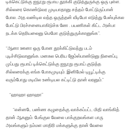
டிக்கெட்டுக்கு ஐநூறு ரூபாய தூக்கி குடுத்துருக்கு ஒரு புள்ள.
சில்லரை கொண்டுவர முடியாதானு சத்தம் போட்டுருப்பான்
போல. அத வண்டில வந்த ஒருத்தன் வீடியோ எடுத்து பேஸ்புக்கல
போட்டு பிரச்சனையாகிடுச்சு ணே . பயணிகள் கிட்ட அன்பா
நடக்க தெரியலைனு மெமோ குடுத்துருக்கானுங்க”.
“ஆனா ஊனா ஒரு போன தூக்கிட்டுவந்து படம்
புடிச்சிடுவானுங்க. மனசுல பெரிய ஜேம்ஸ்பாண்டுனு நினைப்பு.
முப்பது ரூபாய் டிக்கெட்டுக்கு ஐநூறு ரூபாய் குடுத்த
சில்லரைக்கு எங்க போகமுடியும். இனிமேல் டியூட்டிக்கு
வரும்போது மடியில உண்டியல கட்டிட்டு தான் வரனும்.”
“ஹாஹா ஹாஹா”
“என்னடே பண்ண கழுதைக்கு வாக்கப்பட்ட மிதி வாங்கித்
தான் ஆகனும். பேங்குல வேலை பாக்குறவங்கள பாரு
அவங்களும் நம்மள மாதிரி மக்களுக்கு தான் வேலை