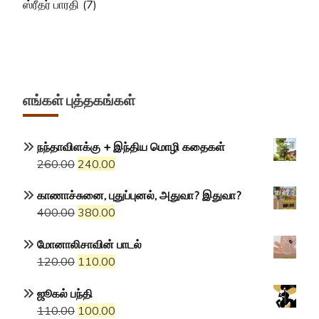
ஸ்ரீதர் பாரதி
(7)
எங்கள் புத்தகங்கள்
நந்தாவிளக்கு + இந்திய மொழி கதைகள்
Original
Current
260.00
240.00
price
price
காணாச்சுனை, புதுப்புனல், அதுவா? இதுவா?
was:
is:
Original
Current
400.00
380.00
₹260.00.
₹240.00.
price
price
மோனாலிசாவின் பாடல்
was:
is:
Original
Current
120.00
110.00
₹400.00.
₹380.00.
price
price
ஜூகல் பந்தி
was:
is:
Original
Current
110.00
100.00
₹120.00.
₹110.00.