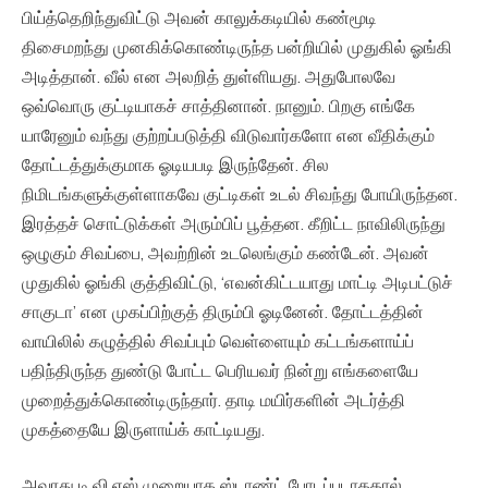
பிய்த்தெறிந்துவிட்டு அவன் காலுக்கடியில் கண்மூடி
திசைமறந்து முனகிக்கொண்டிருந்த பன்றியில் முதுகில் ஓங்கி
அடித்தான். வீல் என அலறித் துள்ளியது. அதுபோலவே
ஒவ்வொரு குட்டியாகச் சாத்தினான். நானும். பிறகு எங்கே
யாரேனும் வந்து குற்றப்படுத்தி விடுவார்களோ என வீதிக்கும்
தோட்டத்துக்குமாக ஓடியபடி இருந்தேன். சில
நிமிடங்களுக்குள்ளாகவே குட்டிகள் உடல் சிவந்து போயிருந்தன.
இரத்தச் சொட்டுக்கள் அரும்பிப் பூத்தன. கீறிட்ட நாவிலிருந்து
ஒழுகும் சிவப்பை, அவற்றின் உடலெங்கும் கண்டேன். அவன்
முதுகில் ஓங்கி குத்திவிட்டு, ‘எவன்கிட்டயாது மாட்டி அடிபட்டுச்
சாகுடா’ என முகப்பிற்குத் திரும்பி ஓடினேன். தோட்டத்தின்
வாயிலில் கழுத்தில் சிவப்பும் வெள்ளையும் கட்டங்களாய்ப்
பதிந்திருந்த துண்டு போட்ட பெரியவர் நின்று எங்களையே
முறைத்துக்கொண்டிருந்தார். தாடி மயிர்களின் அடர்த்தி
முகத்தையே இருளாய்க் காட்டியது.
அவரது டி.வி.எஸ் முறையாக ஸ்டாண்ட் போடப்படாததால்