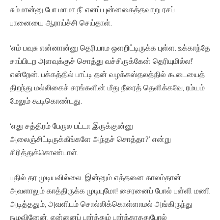
சும்மான்னு போ மாமா நீ’ எனப் புன்னகைத்தவாறு ரசப்
பானையை ஆராய்ச்சி செய்தாள்.
‘எம் பவுசு என்னான்னு தெரியாம ஒளறிட்டிருக்க புள்ள. உக்காந்தே
சாப்பிடற அளவுக்குச் சொத்து வச்சிருக்கேன் தெரியுமில்ல!’
என்றேன். பக்கத்தில் பாட்டி தன் வழக்கஸ்தலத்தில் கூடையைத்
திறந்து மல்லிகைச் சரங்களின் மீது நீரைத் தெளிக்கவே, ரம்யம்
மேலும் கூடிகொண்டது.
‘எது சத்திரம் பேருல பட்டா இருக்குன்னு
அலைஞ்சிட்டிருக்கீங்களே அந்தச் சொத்தா?’ என்று
சிரித்துக்கொண்டாள்.
பதில் தர முடியவில்லை. இன்னும் எத்தனை காலம்தான்
அவளாலும் காத்திருக்க முடியுமோ! சைரனைப் போல் பள்ளி மணி
அடித்ததும், அவளிடம் சொல்லிக்கொள்ளாமல் அங்கிருந்து
நழுவினேன். என்னைப் பார்த்தும் பார்க்காததுபோல்