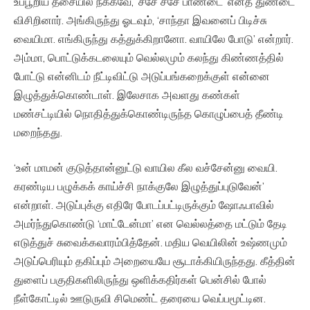
உப்பூறிய தசையில் நக்கவே, ’ச்சே ச்சே பாண்டை’ எனத் துண்டை
விசிறினார். அங்கிருந்து ஓடவும், ‘சாந்தா இவனைப் பிடிச்சு
வையிமா. எங்கிருந்து கத்துக்கிறானோ. வாயிலே போடு’ என்றார்.
அம்மா, பொட்டுக்கடலையும் வெல்லமும் கலந்து கிண்ணத்தில்
போட்டு என்னிடம் நீட்டிவிட்டு அடுப்பங்கறைக்குள் என்னை
இழுத்துக்கொண்டாள். இலேசாக அவளது கண்கள்
மண்சட்டியில் நொதித்துக்கொண்டிருந்த கொழுப்பைத் தீண்டி
மறைந்தது.
‘உன் மாமன் குடுத்தான்னுட்டு வாயில கீல வச்சேன்னு வையி.
கரண்டிய பழுக்கக் காய்ச்சி நாக்குலே இழுத்துப்புடுவேன்’
என்றாள். அடுப்புக்கு எதிரே போடப்பட்டிருக்கும் ஷோஃபாவில்
அமர்ந்துகொண்டு ‘மாட்டேன்மா’ என வெல்லத்தை மட்டும் தேடி
எடுத்துச் சுவைக்கவாரம்பித்தேன். மதிய வெயிலின் உஷ்ணமும்
அடுப்பெரியும் தகிப்பும் அறையையே சூடாக்கியிருந்தது. கீத்தின்
துளைப் பகுதிகளிலிருந்து ஒளிக்கதிர்கள் பென்சில் போல்
நீள்கோட்டில் ஊடுருவி சிமெண்ட் தரையை வெப்பமூட்டின.