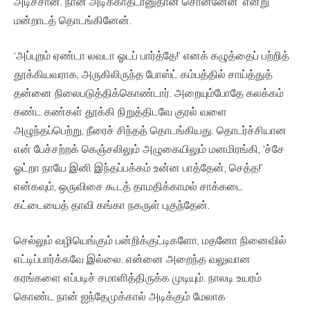
அடிச்சான். நான் அடிக்காதடானுதான் சொன்னேன்’ என்று
மன்றாடத் தொடங்கினேன்.
‘அப்புறம் ஏண்டா லவடா ஓடப் பார்த்தே!’ எனக் கழுத்தைப் பற்றித்
தூக்கியவராக, அருகிலிருந்த போஸ்ட் கம்பத்தில் சாய்த்துத்
தன்னை நிலைபடுத்திக்கொண்டார். அறையும்போதே கலக்கம்
கண்ட கண்கள் தூக்கி நிறுத்திடவே குரல் வளை
அழுந்தப்பெற்று, நீரைச் சிந்தத் தொடங்கியது. தொடர்ச்சியான
என் பேச்சற்றக் கெஞ்சலிலும் அழுகையிலும் மனமிரங்கி, ‘ச்சே
ஓட்றா நாயே இனி இந்தப்பக்கம் உன்ன பாத்தேன், செத்த!’
என்கவும், ஒருவிசை கூடத் தாமதிக்காமல் சாக்கடை
கட்டையைத் தாவி கங்கா நகருள் புகுந்தேன்.
செல்லும் வழியெங்கும் பன்றிக்குட்டிகளோ, மதனோ நினைவில்
எட்டிப்பார்க்கவே இல்லை. என்னை அறைந்த வலுவான
கரங்களை எப்படிச் சமாளித்திருக்க முடியும். நாலடி உயரம்
கொண்ட நான் ஐந்தேமுக்கால் அடிக்கும் மேலாக