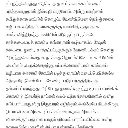
உட்புறத்திலிருந்து வீதிக்குத் தாவும் கலாக்காய்களைப்
பறித்தவாறுதான் இவ்வழி வருவோம். அன்று மாஞ்சாக்
கயிறுக்காக மாட்டுக் கொழுப்பு வேண்டுமென நெடுஞ்சாலை
வழியாக வந்தோம். எங்களுக்கு வாங்கித் தருவதாக
வாக்களித்திருந்த மணியின் வீடு பூட்டியிருக்கவே,
சாக்கடையைத் தாண்டி கங்கா நகர் வழியாகவே ரேஷன்
கடையை ஒண்டி சாத்தப்பட்டிருக்கும் தோணி பக்கம் சென்று
அமர்ந்துகொள்வதாக நடக்கத் தொடங்கினோம். காவிரியில்
வெள்ளம் பெருக்கெடுத்து, உய்யக்கொண்டான் கால்வாய்
வழியாக அரசாயி கோயில் படித்துறையில் உடைப்பெடுக்கவே,
அந்நகரே நீச்சல் போட வேண்டிய நிர்ப்பந்தத்திற்குத்
தள்ளப்பட்டிருந்தது. அப்போது தலைக்கு ஐந்து ரூபாய் வாங்கிக்
கொண்டு இரண்டு நாட்கள் வலம் வந்த தோணிகளில் ஒன்று
எடுப்பார் யாருமற்று இருவாரம் கழித்தும் அங்கேயே கிடக்கிறது.
நியாயவிலை அங்காடிப் பக்கம் உள்ளதால் அரசாங்க
உரிமைக்குரியது என யாரும் உரிமைப் பாராட்டவில்லை என்று
காலையிலே மதனின் அப்பா நன்காறிய தேநீரைச்