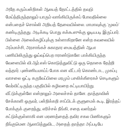
அதே கரும்பன்றிகள் ஆலயத் தோட்டத்தில் தவுடு
மேய்ந்திருந்தாலும் யாரும் வாங்கியிருக்கப் போவதில்லை
என்பதைச் சொல்லி அறியத் தேவையில்லை. மாமாவுக்கு ‘மூலம்’
கண்டிருந்தது. அடிக்கடி பொது கக்கூஸுக்கு ஓடியபடி இருப்பார்.
பிள்ளை அலைக்கழிப்புக்கு உள்ளாகிறானே என்ற கவலையில்
அம்மாச்சி, அரசாங்கச் சுகாதார மையத்தின் ஆயா
பணியிலிருந்து ஓய்வுப்பெற ஈராண்டுகளே பாக்கியிருந்த
வேளையில் வி.ஆர்.எஸ் கொடுத்துவிட்டு ஒரு தொகை தேற்றி
வந்தார். புண்ணியமாய்ப் போக என வீட்டார் கொண்டாட, முகப்பு
வாசலை ஒட்டி கருவேப்பிலை மரமும் பசலிக்கீரைகச் செடிகளும்
வேர்விட்டிருந்த பகுதியில் கழிவறை கட்டியாயிற்று.
வீட்டுக்குள்ளே என்றாலும் அலைச்சல் தானே. தாத்தாவின்
சேக்காளி ஒருவர், பன்றிக்கறி சாப்பிடக் குளுமைக் கூடி, இரத்தப்
போக்குக் குறைந்து, எரிச்சல் நீங்கி, சதை வளர்தல்
கட்டுக்குள்ளாகி என மரணத்தைத் தவிர சகல பிணிகளும்
நீங்குமென ஆலாபித்துவிட, அதைத் தாத்தா அப்படியே