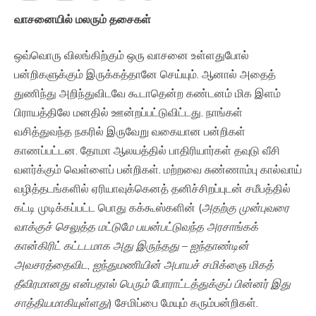
வாசனையில்
மலரும்
தசைகள்
ஒவ்வொரு விலங்கிற்கும் ஒரு வாசனை உள்ளதுபோல்
பன்றிகளுக்கும் இருக்கத்தானே செய்யும். ஆனால் அதைத்
துணிந்து அறிந்துவிடவே கூடாதென்ற கண்டனம் மிக இளம்
பிராயத்திலே மனதில் ஊன்றப்பட்டுவிட்டது. நாங்கள்
வசித்துவந்த நகரில் இருவேறு வகையான பன்றிகள்
காணப்பட்டன. தோமா ஆலயத்தில் பாதிரியார்கள் தவுடு வீசி
வளர்க்கும் வெள்ளைப் பன்றிகள். மற்றவை சுண்ணாம்பு கால்வாய்
வழித்தடங்களில் ஏரியாவுக்கெனத் தனிச்சிறப்புடன் சமீபத்தில்
கட்டி முடிக்கப்பட்ட பொது கக்கூஸ்களின் (
அதற்கு
முன்புவரை
வாக்குச்
செலுத்த
மட்டுமே
பயன்பட்டுவந்த
அரசாங்கக்
கான்கிரிட்
கட்டடமாக
அது
இருந்தது
–
ஐந்தாண்டின்
அவசரத்தைவிட
,
ஐந்துமணியின்
அபாயச்
சமிக்ஞை
மிகத்
தீவிரமானது
என்பதால்
பெரும்
போராட்டத்துக்குப்
பின்னர்
இது
சாத்தியமாகியுள்ளது
) சேமிப்பை மேயும் கரும்பன்றிகள்.