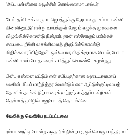
‘அப்ப பன்னிகள அடிச்சிக் கொல்லலாமா பாஸ்டர்’
‘டேய் தம்பி. உக்காருடா. ஜெபத்துக்கு நேரமாவுது. சும்மா பன்னி
கின்னினுட்டு’ என்று வாய்க்குள் மேலும் எழுந்த முனகலை
விழுங்கிக்கொண்டு நின்றார். நான் எல்லோரும் பார்க்கச்
சபையை நீங்கி சைக்கிளைத் திருப்பிக்கொண்டு
மிதிக்கவாரம்பித்தேன். ஒவ்வொரு மிதிக்குமாக பெடல், போடா
பன்னி எனப் போதகரைச் சபித்துக்கொண்டே சுழன்றது.
பின்பு என்னை மட்டும் ஏன் சபிப்பதற்கான அடையாளமாய்
உலகின் மீட்பர் மாற்றித்தர வேண்டும் என ஆட்டுக்குட்டியைத்
தோளில் தாங்கி நிற்பவரைக் குற்றஞ்சுமத்தும் பன்றிகள்
தெள்ளத் தமிழில் மனுபோடத் தொடங்கின.
வேலிக்கு
வெளியே
நடப்பட்டவை
ரம்யா நைட்டி போன்ற சுடிதாரில் நின்றபடி, ஒவ்வொரு பாத்திரமாய்