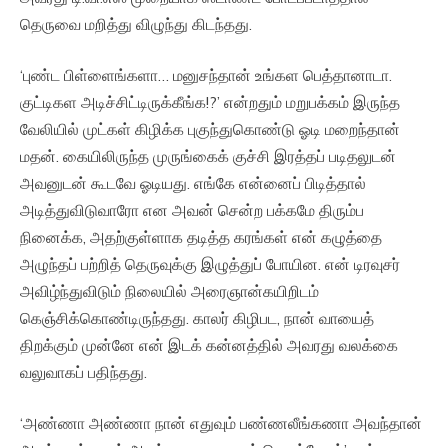
தெருவை மறித்து விழுந்து கிடந்தது.
‘புண்ட பிள்ளைங்களா… மனுசந்தான் உங்கள பெத்தானாடா.
குட்டிகள அடிச்சிட்டிருக்கீங்க!?’ என்றதும் மறுபக்கம் இருந்த
வேலியில் முட்கள் கிழிக்க புகுந்துகொண்டு ஓடி மறைந்தான்
மதன். கையிலிருந்த முருங்கைக் குச்சி இரத்தப் படிதலுடன்
அவனுடன் கூடவே ஓடியது. எங்கே என்னைப் பிடித்தால்
அடித்துவிடுவாரோ என அவன் சென்ற பக்கமே திரும்ப
நினைக்க, அதற்குள்ளாக தடித்த கரங்கள் என் கழுத்தை
அழுந்தப் பற்றித் தெருவுக்கு இழுத்துப் போயின. என் டிரவுசர்
அவிழ்ந்துவிடும் நிலையில் அரைஞான்கயிறிடம்
கெஞ்சிக்கொண்டிருந்தது. காலர் கிழிபட, நான் வாயைத்
திறக்கும் முன்னே என் இடக் கன்னத்தில் அவரது வலக்கை
வலுவாகப் பதிந்தது.
‘அண்ணா அண்ணா நான் எதுவும் பண்ணலீங்கணா அவந்தான்