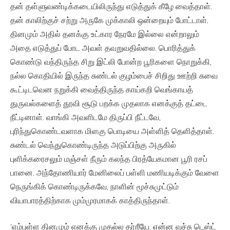
தன் தள்ளுவண்டிக்கடையிலிருந்து எடுத்துக் கீழே வைத்தாள்.
தன் காலிற்குச் சற்று அருகே முக்காலி ஒன்றையும் போட்டாள்.
தினமும் அதில் தனக்கு உட்கார நேரமே இல்லை என்றாலும்
அதை எடுத்துப் போட அவள் தவறுவதில்லை. பொரித்துக்
கொண்டு வந்திருந்த சிறு இட்லி போன்ற பூரிகளை நொறுக்கி,
நல்ல கொதியில் இருந்த சுண்டல் குழம்பைச் சிறிது ஊற்றி சுவை
கூட்டிடவென நறுக்கி வைத்திருந்த காய்கறி வெங்காயத்
துருவல்களைத் தூவி சூடு பறக்க முதலாக எனக்குத் தட்டை
நீட்டினாள். வாங்கி அவளிடமே திருப்பி நீட்டவே,
புரிந்துகொண்டவளாக மிளகு பொடியை அள்ளித் தெளித்தாள்.
சுண்டல் வெந்துகொண்டிருந்த அடுப்பிற்கு அருகில்
புளிக்கரைசலும் மஞ்சள் நீரும் கலந்த பிரத்யேகமான பூரி ரசப்
பானை. அந்தோணியார் மேனிலைப் பள்ளி மணியடிக்கும் வேளை
நெருங்கிக் கொண்டிருக்கவே, நாளின் மூச்சுமுட்டும்
வியாபாரத்திற்காக மும்முரமாகக் காத்திருந்தாள்.
‘ஏம்புள்ள தினமும் எனக்கு முதல்ல தர்றீயே. என்ன வச்சு டெஸ்ட்