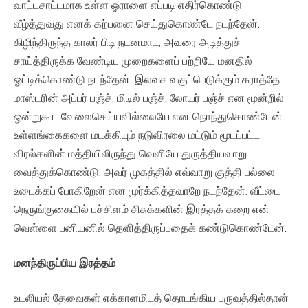
வாட்டசாட்டமாக உள்ள ஓராளை எப்படி எதிர்கொண்டு
வீழ்த்துவது எனக் கற்பனை செய்துகொண்டே நடந்தேன்.
கிழிந்திருந்த காலர் பிடி நடனமாட, அவரை அடித்துச்
சாய்த்திருக்க வேண்டிய முறைகளைப் பற்றியே மனதில்
ஓட்டிக்கொண்டு நடந்தேன். இலவச வகுப்பெடுக்கும் கராத்தே
மாஸ்டரின் அப்பர் பஞ்ச், மிடில் பஞ்ச், லோயர் பஞ்ச் என மூன்றில்
ஒன்றுகூட வேலைசெய்யவில்லையே என நொந்துகொண்டேன்.
உள்ளங்கைகளை மடக்கியும் நடுவிரலை மட்டும் மூடப்பட்ட
விரல்களின் மத்தியிலிருந்து வெளியே துருத்தியவாறு
வைத்துக்கொண்டு, அவர் முகத்தில் எவ்வாறு குத்தி பல்லை
உடைக்கப் போகிறேன் என மூர்க்கித்தவாறே நடந்தேன். வீட்டை
நெருங்குகையில் பச்சிளம் சிசுக்களின் இரத்தக் கறை என்
வெள்ளை பனியனில் தெளித்திருப்பதைக் கண்டுகொண்டேன்.
மனந்திருப்பிய
இரத்தம்
உடலியல் தேவைகள் எக்காளமிடத் தொடங்கிய பருவத்தில்தான்