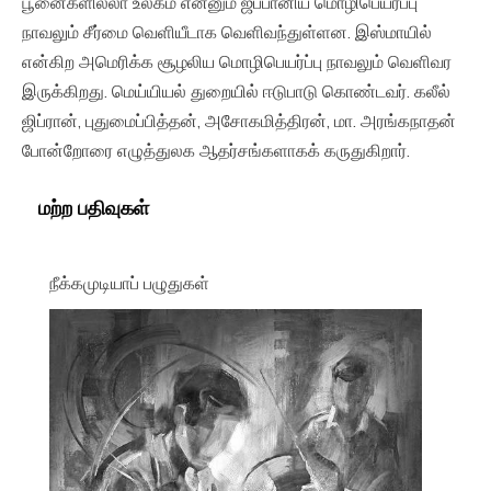
பூனைகளில்லா உலகம் என்னும் ஜப்பானிய மொழிபெயர்ப்பு‌
நாவலும் சீர்மை வெளியீடாக வெளிவந்துள்ளன. இஸ்மாயில்
என்கிற அமெரிக்க சூழலிய மொழிபெயர்ப்பு நாவலும் வெளிவர
இருக்கிறது. மெய்யியல் துறையில் ஈடுபாடு கொண்டவர். கலீல்
ஜிப்ரான், புதுமைப்பித்தன், அசோகமித்திரன், மா. அரங்கநாதன்
போன்றோரை எழுத்துலக ஆதர்சங்களாகக் கருதுகிறார்.
மற்ற பதிவுகள்
நீக்கமுடியாப் பழுதுகள்