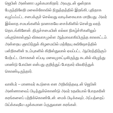
ஜெபின் அண்ணா பழக்கமாகிறார். அவருடன் ஒன்றாக
பேருந்திலேறி மலைக்கோவில் நிறுத்தத்தில் இறங்கி, புதிதாக
எழுப்பப்பட்ட சபைக்குச் செல்வது வாடிக்கையாக மாறியது. அவர்
இல்லாத சமயங்களில் நானாகவே சைக்கிளில் சென்று வரத்
தொடங்கினேன். திருச்சபையின் எல்லா நிகழ்ச்சிகளிலும்
பங்குகொள்ளும் விசுவாசமுள்ள ஆத்மாவாகியிருந்த காலகட்டம்.
அன்றைய ஞாயிற்றுக் கிழமையில் மத்தேயு சுவிஷேசத்தில்
பன்றிகளின் உடம்புகளில் கிறிஸ்துவால் ஏவப்பட்ட ஆயிரத்திற்கும்
மேற்பட்ட பிசாசுகள் எப்படி மலைமுகட்டிலிருந்து கடலில் விழுந்து
மாண்டு போயின என்பது குறித்துப் போதகர் விவரித்துக்
கொண்டிருந்தார்.
வாலிபர் – மாணவர் கூடுகை என அறிவித்தவுடன் ஜெபின்
அண்ணாவைப் பிடித்துக்கொண்டு அவர் உதவியால் போதகரின்
கரங்களைப் பற்றிக்கொண்டேன். மைக் பிடிக்கவும், அப்பத்தைப்
பிய்க்கவுமே பழக்கமான ம்ருதுவான கரங்கள்.