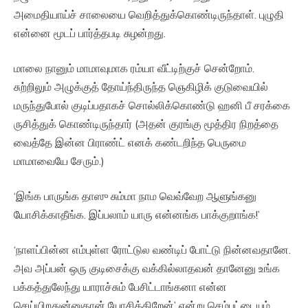
அமைதியாய்ச் சாலையை வெறித்துக்கொண்டிருந்தாள். புழுதி
என்னை மூடப் பார்த்தபடி சுழன்றது.
மாலை நானும் மாமாவுமாக ரம்யா வீட்டிற்குச் சென்றோம்.
சுற்றிலும் அழுக்குத் தோய்ந்திருந்த ஞெகிழிக் குடுவையில்
மருந்துபோல் குடிப்பதாகச் சொல்லிக்கொண்டு ஹனி பீ சரக்கை
ருசித்துக் கொண்டிருந்தார் (அதன் குரங்கு மூத்திர நிறத்தை
வைத்தே இன்ன பிராண்ட் எனக் கண்டறிந்த பெருமை
மாமாவையே சேரும்.)
‘இங்க பாருங்க தாஸு சும்மா நாம வெவ்வேற ஆளுங்கனு
யோசிக்காதீங்க. இப்பலாம் யாரு என்னங்க பாக்குறாங்க!’
‘நாளப்பின்ன எம்புள்ள ரோட்டுல வண்டிப் போட்டு நின்னவதானே.
அவ அப்பன் ஒரு குடிசைக்கு வக்கில்லாதவன் தானேனு உங்க
பக்கத்துலேந்து யாராச்சும் பேசிட்டாங்கனா என்ன
செய்யிறதுன்னுதான் யோசிக்கிறேன்’ என்று செம்பட்டையும்