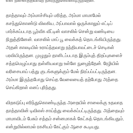
என நினைத்தவாறே நகர்ந்துகொண்டிருந்தேன்.
தாத்தாவும் அம்மாச்சியும் மரித்த, அம்மா மாமாமேல்
கசந்துகொண்டு விலகிய, அப்பாவால் ஒருக்காலும் எட்டிப்
பார்க்கப்படாத பூர்வீக வீட்டின் வாசலில் சென்று வண்டியை
நிறுத்தினேன். வாசலில் மாப் பூ வைக்கத் தொடங்கியிருந்தது.
அதன் காலடியில் உராய்ந்தவாறு நந்தியாவட்டைச் செடிகள்
பரவியிருந்தன. முழுதும் தாளிடப்படாத இரும்புத் திறப்புகளைச்
சத்தமெழுப்பாது தள்ளியவாறு உள்ளே நுழைந்தேன். ரேழியில்
வரிசையாய் பத்து குடங்களுக்கும் மேல் நிரப்பப்பட்டிருந்தன.
அம்மா இருந்தபோது செய்த வேலையைத் தற்போது அத்தை
செய்கிறாள் எனப் புரிந்தது.
விறகடுப்பு எரிந்துகொண்டிருந்த அறையில் சாலைக்கு உதவாத
தாத்தாவின் டிவிஎஸ் சாய்த்து வைக்கப்பட்டிருந்தது. அத்தையும்
மாமாவிடம் பேசும் சத்தம் சன்னமாகக் கேட்கத் தொடங்கியதும்,
என்றுமில்லாமல் ரகசியம் கேட்கும் ஆசை கூடியது.