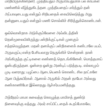
மாறியிருக்கின்றன
).
முத்தியதும் அரும்பியதுமாக பல காய்கள்
மண்ணில் வீழ்ந்துகிடந்தன. முத்தியதைப் பார்த்தும் தன்
அப்பாவுடையது என்றும் சிறியதைக் கையிலெடுத்து அது
தன்னுடையதும் என்றும் மணி சொல்லிச் சிரித்துக்கொண்டான்.
ஒவ்வொன்றாக அடுக்கும்வேளை அவ்விடத்தின்
தென்மூலையிலிருந்து பன்றிக்குட்டிகள் முனகும்
சத்தமெழுந்தன. மதன் தனக்குப் பன்றிகளைக் கண்டாலே பயம்,
அருவருப்பு என்ற பேசியவாறு நெருங்கிச் சென்றான். நான்
அங்கிருந்த குட்டிகளை எண்ணத் தொடங்கினேன். மொத்தமாய்
ஒன்பதிருந்தன. ஒன்றை ஒன்று அண்டிப் படுத்தபடி. எல்லாமும்
முடி வளராது; பழுப்பை ஆடையெனக் கொண்ட சில நாட்களே
ஆன பிஞ்சுயிர்கள். ஆனால் அருகில் அதன் தாயோ அல்லது
கண்காணியோ இல்லாதது ஆச்சர்யமளித்தது.
அந்நேரம் மாமா சுவைத்த கொழுத்த மாமிசத் துண்டு
நினைவுக்கு வந்தது. அவர் சாப்பிட்டதைக் கூறப்போகவே,