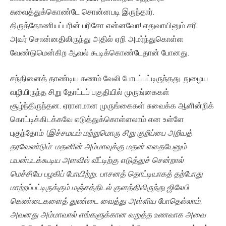
சுவைத்துக்கொண்டே சொன்னபடி இருந்தார்.
திருத்தோணியப்பரின் பரிசோ என்னவோ! எதுவாயினும் சரி
அவர் சொன்னதிலிருந்து அதில் ஏறி அமர்ந்துகொள்ள
வேண்டுமென்கிற ஆவல் கூடிக்கொண்டேதான் போனது.
சந்தினைத் தாண்டிய கணம் வேலி போடப்பட்டிருந்தது. நுழைய
வழியிருந்த சிறு தோட்டப் பகுதியில் முருங்கைகள்
சூழ்ந்திருந்தன. ஏராளமான முருங்கைகள் சுவைக்க ஆளின்றிக்
கொட்டிக்கிடக்கவே எடுத்துக்கொள்ளலாம் என உள்ளே
புகுந்தோம்
(
இச்சமயம்
மற்றுமொரு
சிறு
குறிப்பை
அறியத்
தரவேண்டும்
:
மதனின்
அம்மாவுக்கு
மதன்
எதையேனும்
பயன்படக்கூடிய
அளவில்
வீட்டிற்கு
எடுத்துச்
சென்றால்
மெச்சியே
பழகிப்
போயிற்று
.
பாசனத்
தொட்டியாகத்
தற்போது
மாற்றப்பட்டிருக்கும்
மஞ்சத்திடல்
குளத்திலிருந்து
ஜிலேபி
கெண்டைகளைத்
துண்டை
வைத்து
அள்ளிய
போதெல்லாம்
,
அவனது
அம்மாவால்
எங்களுக்கான
வறுத்த
உணவாக
அவை