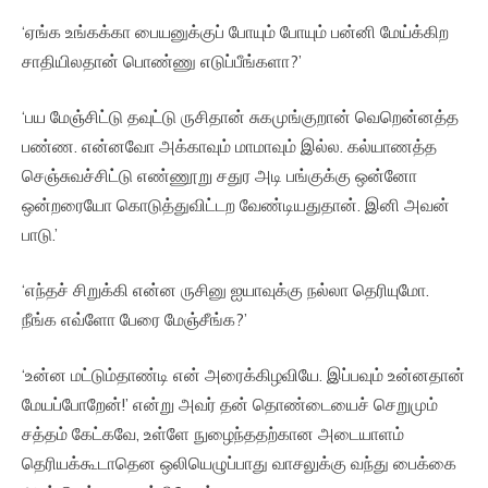
‘ஏங்க உங்கக்கா பையனுக்குப் போயும் போயும் பன்னி மேய்க்கிற
சாதியிலதான் பொண்ணு எடுப்பீங்களா?’
‘பய மேஞ்சிட்டு தவுட்டு ருசிதான் சுகமுங்குறான் வெறென்னத்த
பண்ண. என்னவோ அக்காவும் மாமாவும் இல்ல. கல்யாணத்த
செஞ்சுவச்சிட்டு எண்ணூறு சதுர அடி பங்குக்கு ஒன்னோ
ஒன்றரையோ கொடுத்துவிட்டற வேண்டியதுதான். இனி அவன்
பாடு.’
‘எந்தச் சிறுக்கி என்ன ருசினு ஐயாவுக்கு நல்லா தெரியுமோ.
நீங்க எவ்ளோ பேரை மேஞ்சீங்க?’
‘உன்ன மட்டும்தாண்டி என் அரைக்கிழவியே. இப்பவும் உன்னதான்
மேயப்போறேன்!’ என்று அவர் தன் தொண்டையைச் செறுமும்
சத்தம் கேட்கவே, உள்ளே நுழைந்ததற்கான அடையாளம்
தெரியக்கூடாதென ஒலியெழுப்பாது வாசலுக்கு வந்து பைக்கை