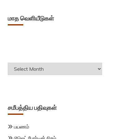
மாத வெளியீடுகள்
Archives
சமீபத்திய பதிவுகள்
பயணம்
டூலெட் போர்டின் நிறம்