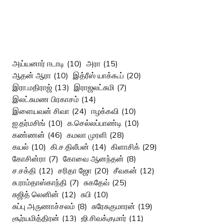
அய்யனார் ஈடாடி
(10)
அரா
(15)
ஆதன் ஆரா
(10)
இத்ரீஸ் யாக்கூப்
(20)
இரா.மதிராஜ்
(13)
இராஜலட்சுமி
(7)
இலட்சுமண பிரகாசம்
(14)
இளையவன் சிவா
(24)
ஈழக்கவி
(10)
ஐ.தர்மசிங்
(10)
க.செல்லப்பாண்டி
(10)
கண்ணன்
(46)
கமலா முரளி
(28)
கயல்
(10)
கி.ச.திலீபன்
(14)
கிளாசிக்
(29)
கோசின்ரா
(7)
கோவை ஆனந்தன்
(8)
ச.சக்தி
(12)
சரிதா ஜோ
(20)
சீவகன்
(12)
சு.ராம்தாஸ்காந்தி
(7)
சுகதேவ்
(25)
சுஜித் லெனின்
(12)
சுபி
(10)
சுப்பு அருணாச்சலம்
(8)
சுரேசுகுமாரன்
(19)
சூர்யமித்திரன்
(13)
ஜி.சிவக்குமார்
(11)