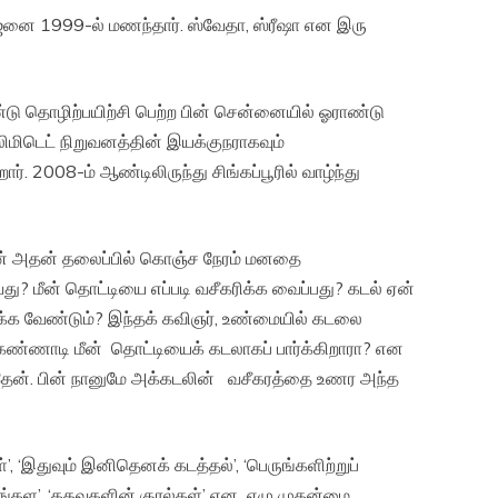
னை 1999-ல் மணந்தார். ஸ்வேதா, ஸ்ரீஷா என இரு
ாண்டு தொழிற்பயிற்சி பெற்ற பின் சென்னையில் ஓராண்டு
லிமிடெட் நிறுவனத்தின் இயக்குநராகவும்
். 2008-ம் ஆண்டிலிருந்து சிங்கப்பூரில் வாழ்ந்து
டன் அதன் தலைப்பில் கொஞ்ச நேரம் மனதை
ு? மீன் தொட்டியை எப்படி வசீகரிக்க வைப்பது? கடல் ஏன்
க்க வேண்டும்? இந்தக் கவிஞர், உண்மையில் கடலை
 கண்ணாடி மீன் தொட்டியைக் கடலாகப் பார்க்கிறாரா? என
தேன். பின் நானுமே அக்கடலின் வசீகரத்தை உணர அந்த
்’, ‘இதுவும் இனிதெனக் கடத்தல்’, ‘பெருங்களிற்றுப்
ச்சங்கள’, ‘கதவுகளின் குரல்கள்’ என ஏழு முதன்மை