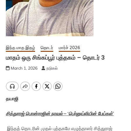
இந்த மாத இதழ்
தொடர்
மார்ச் 2026
மாதம் ஒரு சிங்கப்பூர் புத்தகம் – தொடர் 3
March 1, 2026
நடுகல்
தயாஜி
சித்துராஜ்
பொன்ராஜின்
நாவல்
– ‘
பெர்னுய்லியின்
பேய்கள்
’
இந்தத் தொடரின் முதல் புத்தகமே எழுத்தாளர் சித்துராஜ்