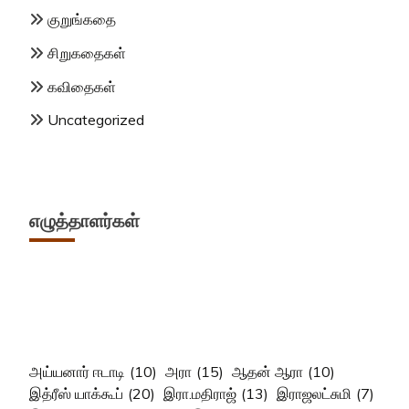
குறுங்கதை
சிறுகதைகள்
கவிதைகள்
Uncategorized
எழுத்தாளர்கள்
அய்யனார் ஈடாடி
(10)
அரா
(15)
ஆதன் ஆரா
(10)
இத்ரீஸ் யாக்கூப்
(20)
இரா.மதிராஜ்
(13)
இராஜலட்சுமி
(7)