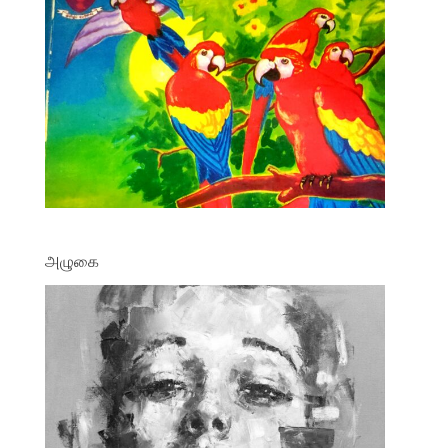
அழுகை