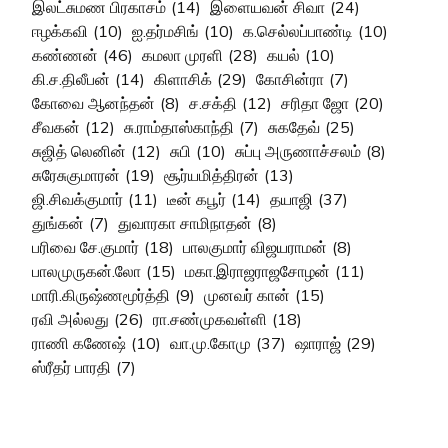
இலட்சுமண பிரகாசம்
(14)
இளையவன் சிவா
(24)
ஈழக்கவி
(10)
ஐ.தர்மசிங்
(10)
க.செல்லப்பாண்டி
(10)
கண்ணன்
(46)
கமலா முரளி
(28)
கயல்
(10)
கி.ச.திலீபன்
(14)
கிளாசிக்
(29)
கோசின்ரா
(7)
கோவை ஆனந்தன்
(8)
ச.சக்தி
(12)
சரிதா ஜோ
(20)
சீவகன்
(12)
சு.ராம்தாஸ்காந்தி
(7)
சுகதேவ்
(25)
சுஜித் லெனின்
(12)
சுபி
(10)
சுப்பு அருணாச்சலம்
(8)
சுரேசுகுமாரன்
(19)
சூர்யமித்திரன்
(13)
ஜி.சிவக்குமார்
(11)
டீன் கபூர்
(14)
தயாஜி
(37)
துங்கன்
(7)
துவாரகா சாமிநாதன்
(8)
பரிவை சே.குமார்
(18)
பாலகுமார் விஜயராமன்
(8)
பாலமுருகன்.லோ
(15)
மகா.இராஜராஜசோழன்
(11)
மாரி.கிருஷ்ணமூர்த்தி
(9)
முனவர் கான்
(15)
ரவி அல்லது
(26)
ரா.சண்முகவள்ளி
(18)
ராணி கணேஷ்
(10)
வா.மு.கோமு
(37)
ஷாராஜ்
(29)
ஸ்ரீதர் பாரதி
(7)