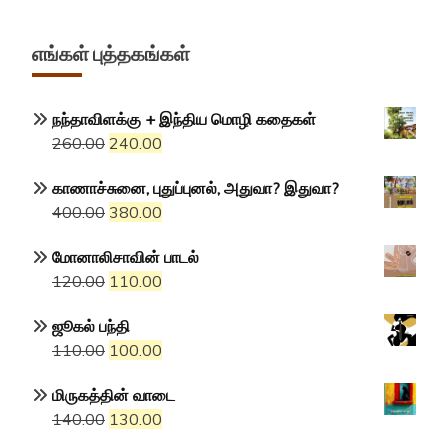
எங்கள் புத்தகங்கள்
நந்தாவிளக்கு + இந்திய மொழி கதைகள்
Original
Current
260.00
240.00
price
price
காணாச்சுனை, புதுப்புனல், அதுவா? இதுவா?
was:
is:
Original
Current
400.00
380.00
₹260.00.
₹240.00.
price
price
மோனாலிசாவின் பாடல்
was:
is:
Original
Current
120.00
110.00
₹400.00.
₹380.00.
price
price
ஜூகல் பந்தி
was:
is:
Original
Current
110.00
100.00
₹120.00.
₹110.00.
price
price
மிருகத்தின் வாடை
was:
is:
Original
Current
140.00
130.00
₹110.00.
₹100.00.
price
price