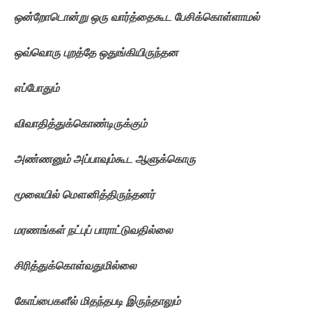
ஒன்றோடொன்று
ஒரு
வார்த்தைகூட
பேசிக்கொள்ளாமல்
ஒவ்வொரு
புறத்தே
ஒதுங்கியிருந்தன
எப்போதும்
விவாதித்துக்கொண்டிருக்கும்
அண்ணனும்
அப்பாவும்கூட
ஆளுக்கொரு
மூலையில்
மௌனித்திருந்தனர்
மரணங்கள்
நட்புப்
பாராட்டுவதில்லை
சிரித்துக்கொள்வதுமில்லை
கோப்பைகளீல்
மிதந்தபடி
இருந்தாலும்