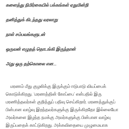
களைத்து
நிமிர்கையில்
பக்கங்கள்
ஏதுமின்றி
தனித்துக்
கிடந்தது
வரலாறு
நாள்
சம்பவங்களுடன்
ஒருவன்
எழுதத்
தொடங்கி
இருந்தான்
அது
ஒரு
தற்கொலை
என
…
மரணம் மீது குழலிக்கு இருக்கும் ஈடுபாடு வியப்பைக்
கொடுக்கிறது. ‘மரணத்தின் கோப்பை’ என்பதில் இரு
மரணித்தவர்கள் குறித்துப் பதிவு செய்கிறார். மரணத்துக்குப்
பின்பான வாழ்வு இறந்தவர்களுக்கு இருக்கிறதோ இல்லையோ
அவர்களை இழந்த நமக்கு அவர்களுக்கு பின்பான வாழ்வு
இருப்பதைக் காட்டுகிறது. அக்கவிதையை முழுமையாக