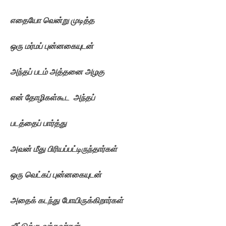
எதையோ
வென்று
முடித்த
ஒரு
மர்மப்
புன்னகையுடன்
அந்தப்
படம்
அத்தனை
அழகு
என்
தோழிகள்கூட
அந்தப்
படத்தைப்
பார்த்து
அவன்
மீது
பிரியப்பட்டிருந்தார்கள்
ஒரு
வெட்கப்
புன்னகையுடன்
அதைக்
கடந்து
போயிருக்கிறார்கள்
வீட்டுக்கு
வந்தவர்கள்