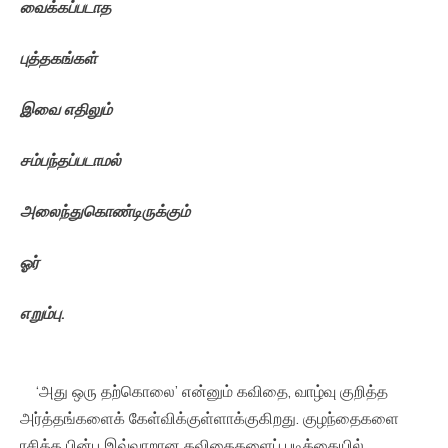
வைக்கப்படாத
புத்தகங்கள்
இவை
எதிலும்
சம்பந்தப்படாமல்
அலைந்துகொண்டிருக்கும்
ஓர்
எறும்பு
.
‘அது ஒரு தற்கொலை’ என்னும் கவிதை, வாழ்வு குறித்த
அர்த்தங்களைக் கேள்விக்குள்ளாக்குகிறது. குழந்தைகளை
ரசித்த பின்பு இவ்வாறான கவிதைகளைப் படிக்கையில்