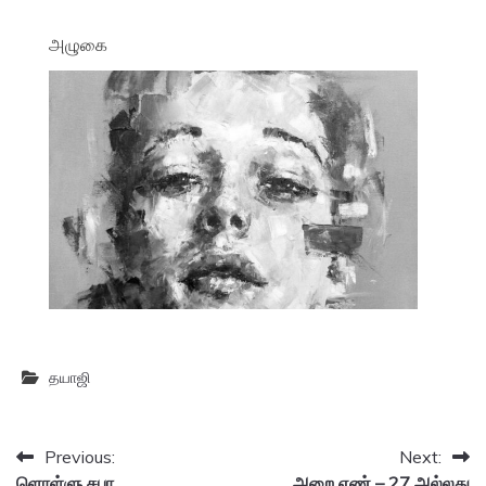
அழுகை
தயாஜி
Post
Previous:
Next:
ளொள்ளு சபா
அறை எண் – 27 அல்லது