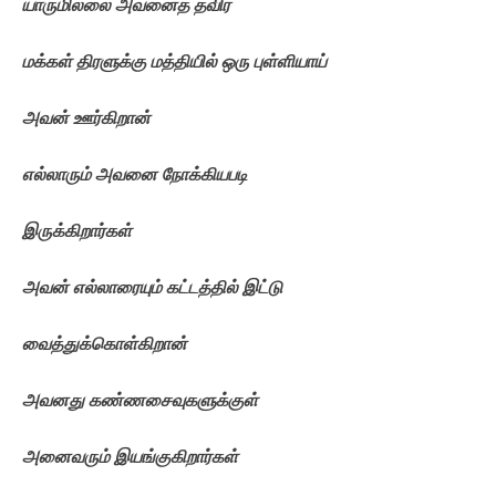
யாருமில்லை
அவனைத்
தவிர
மக்கள்
திரளுக்கு
மத்தியில்
ஒரு
புள்ளியாய்
அவன்
ஊர்கிறான்
எல்லாரும்
அவனை
நோக்கியபடி
இருக்கிறார்கள்
அவன்
எல்லாரையும்
கட்டத்தில்
இட்டு
வைத்துக்கொள்கிறான்
அவனது
கண்ணசைவுகளுக்குள்
அனைவரும்
இயங்குகிறார்கள்