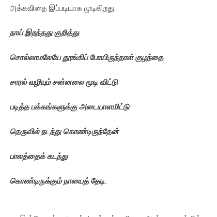
அக்கவிதை இப்படியாக முடிகிறது;
நாய்
இறந்தது
குறித்து
சொல்லாமலேயே
தூங்கிப்
போயிருந்தாள்
குழந்தை
சாரல்
வழியும்
சன்னலை
மூடி
விட்டு
படித்த
பக்கங்களுக்கு
அடையாளமிட்டு
தெருவில்
நடந்து
கொண்டிருந்தேன்
பாலத்தைக்
கடந்து
கொண்டிருக்கும்
நாயைத்
தேடி
.