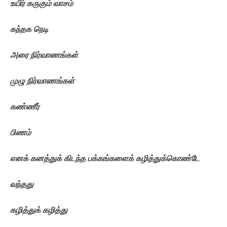
உயிர்
கருகும்
வாசம்
கந்தக
நெடி
அரை
நிர்வாணங்கள்
முழு
நிர்வாணங்கள்
கண்ணீர்
பிணம்
எனக்
கனத்துக்
கிடந்த
பக்கங்களைக்
கழித்துக்கொண்டே
வந்தது
கழித்துக்
கழித்து