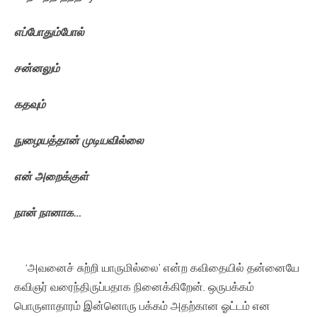
எப்போதும்போல்
சன்னலும்
கதவும்
நுழையத்தான்
முடியவில்லை
என்
அறைக்குள்
நான்
நானாக
…
‘அவனைச் சுற்றி யாருமில்லை’ என்ற கவிதையில் தன்னையே
கவிஞர் வரைந்திருப்பதாக நினைக்கிறேன். ஒருபக்கம்
பொருளாதாரம் இன்னொரு பக்கம் அதற்கான ஓட்டம் என