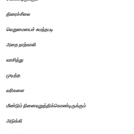
திரைச்சீலை
வெறுமையைச்
சுமந்தபடி
அறை
நாற்காலி
வாசித்து
முடித்த
வரிகளை
மீண்டும்
நினைவுறுத்திக்கொண்டிருக்கும்
அடுக்கி