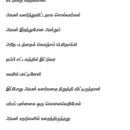
அவன்
வளர்ந்துவிட்டதாக
சொல்வார்கள்
அவன்
இறந்துபோன
அன்றும்
அதே
படத்தைக்
கொஞ்சம்
பெரிதாக்கி
தம்பி
சட்டகத்தில்
இட்டுவர
சுவரில்
மாட்டினேன்
இப்போது
அவன்
வளர்வதை
நிறுத்தி
விட்டிருந்தான்
மர்மப்
புன்னகை
ஒரு
கொலைவெறிபோல்
அவன்
உதடுகளில்
உறைந்திருந்தது