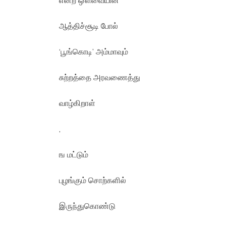
என்ற ஔவையின்
ஆத்திச்சூடி போல்
‘பூங்கொடி’ அம்மாவும்
சுற்றத்தை அரவணைத்து
வாழ்கிறாள்
,
ங மட்டும்
புழங்கும் சொற்களில்
இருந்துகொண்டு