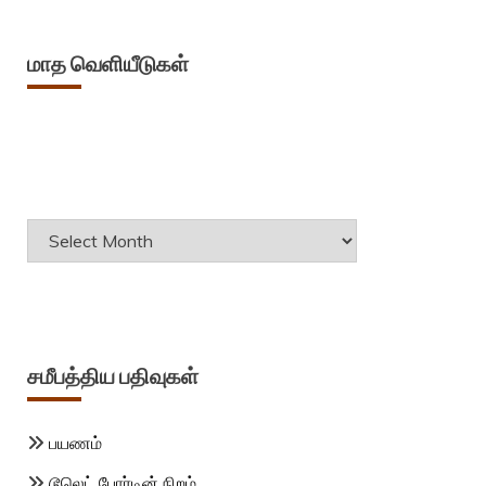
மாத வெளியீடுகள்
Archives
சமீபத்திய பதிவுகள்
பயணம்
டூலெட் போர்டின் நிறம்