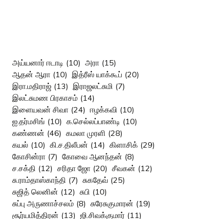
அய்யனார் ஈடாடி
(10)
அரா
(15)
ஆதன் ஆரா
(10)
இத்ரீஸ் யாக்கூப்
(20)
இரா.மதிராஜ்
(13)
இராஜலட்சுமி
(7)
இலட்சுமண பிரகாசம்
(14)
இளையவன் சிவா
(24)
ஈழக்கவி
(10)
ஐ.தர்மசிங்
(10)
க.செல்லப்பாண்டி
(10)
கண்ணன்
(46)
கமலா முரளி
(28)
கயல்
(10)
கி.ச.திலீபன்
(14)
கிளாசிக்
(29)
கோசின்ரா
(7)
கோவை ஆனந்தன்
(8)
ச.சக்தி
(12)
சரிதா ஜோ
(20)
சீவகன்
(12)
சு.ராம்தாஸ்காந்தி
(7)
சுகதேவ்
(25)
சுஜித் லெனின்
(12)
சுபி
(10)
சுப்பு அருணாச்சலம்
(8)
சுரேசுகுமாரன்
(19)
சூர்யமித்திரன்
(13)
ஜி.சிவக்குமார்
(11)