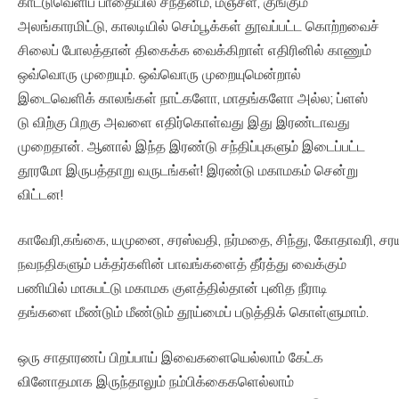
காட்டுவெளிப் பாதையில் சந்தனம், மஞ்சள், குங்கும
அலங்காரமிட்டு, காலடியில் செம்பூக்கள் தூவப்பட்ட கொற்றவைச்
சிலைப் போலத்தான் திகைக்க வைக்கிறாள் எதிரினில் காணும்
ஒவ்வொரு முறையும். ஒவ்வொரு முறையுமென்றால்
இடைவெளிக் காலங்கள் நாட்களோ, மாதங்களோ அல்ல; ப்ளஸ்
டு விற்கு பிறகு அவளை எதிர்கொள்வது இது இரண்டாவது
முறைதான். ஆனால் இந்த இரண்டு சந்திப்புகளும் இடைப்பட்ட
தூரமோ இருபத்தாறு வருடங்கள்! இரண்டு மகாமகம் சென்று
விட்டன!
காவேரி,கங்கை, யமுனை, சரஸ்வதி, நர்மதை, சிந்து, கோதாவரி, சர
நவநதிகளும் பக்தர்களின் பாவங்களைத் தீர்த்து வைக்கும்
பணியில் மாசுபட்டு மகாமக குளத்தில்தான் புனித நீராடி
தங்களை மீண்டும் மீண்டும் தூய்மைப் படுத்திக் கொள்ளுமாம்.
ஒரு சாதாரணப் பிறப்பாய் இவைகளையெல்லாம் கேட்க
வினோதமாக இருந்தாலும் நம்பிக்கைகளெல்லாம்