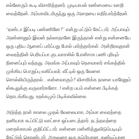
எல்லோரும் கூடி விசாரித்தனர். முடியாமல் உண்மையை உளறி
வைத்தேன். அம்மாவிடமிருந்து ஒரு அறையை எதிர்பார்த்தேன்.
“ஏண்டா இப்படி பண்ணினே?” என்று மட்டும் கேட்டார். அப்பாவும்
அண்ணனும் இவன் நல்லாதானே இருந்தான் என்று என்னையே
ஒரு புதிய ஆளைப் பார்ப்பது போல் பார்த்தார்கள். அன்றிரவுதான்
வைரத்தின் பெரியப்பா குடவாசலில் போலீசாக பணி புரியும்
நினைப்பும் வந்தது. அவங்க அப்பாவும் நெசவாளர் சங்கத்தில்
முக்கிய பொறுப்பு வகிப்பவர். வீட்டில் ஒரு வேளை
சொல்லியிருந்தால்… என்னவாகும்? விசாரிக்க நாளை யாரேனும்
ஸ்கூலுக்கு வருவார்களோ…! என்ற பயம் என்னை பீடிக்கத்
தொடங்கியது. உறக்கமும் பிடிக்கவில்லை.
அடுத்த நாள் காலை முதல் வேலையாக, அம்மா வைரத்தை
தனியாக கூப்பிட்டு வாட்சை ஒப்படைத்தார். நடந்தவற்றை
மறைக்காமல் குறிப்பிட்டார். என்னை மன்னித்துவிடும்படியும்
கேட்டுக் கொண்டார். அதுவரை ஒரு கம்பீரமான, கண்டிப்பான