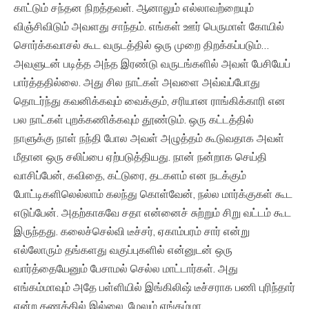
காட்டும் சந்தன நிறத்தவள். ஆனாலும் எல்லாவற்றையும்
விஞ்சிவிடும் அவளது சாந்தம். எங்கள் ஊர் பெருமாள் கோயில்
சொர்க்கவாசல் கூட வருடத்தில் ஒரு முறை திறக்கப்படும்…
அவளுடன் படித்த அந்த இரண்டு வருடங்களில் அவள் பேசியேப்
பார்த்ததில்லை. அது சில நாட்கள் அவளை அவ்வப்போது
தொடர்ந்து கவனிக்கவும் வைக்கும், சரியான ராங்கிக்காரி என
பல நாட்கள் புறக்கணிக்கவும் தூண்டும். ஒரு கட்டத்தில்
நாளுக்கு நாள் நந்தி போல அவள் அழுத்தம் கூடுவதாக அவள்
மீதான ஒரு சலிப்பை ஏற்படுத்தியது. நான் நன்றாக செய்தி
வாசிப்பேன், கவிதை, கட்டுரை, தடகளம் என நடக்கும்
போட்டிகளிலெல்லாம் கலந்து கொள்வேன், நல்ல மார்க்குகள் கூட
எடுப்பேன். அதற்காகவே சதா என்னைச் சுற்றும் சிறு வட்டம் கூட
இருந்தது. கலைச்செல்வி டீச்சர், ஏகாம்பரம் சார் என்று
எல்லோரும் தங்களது வகுப்புகளில் என்னுடன் ஒரு
வார்த்தையேனும் பேசாமல் செல்ல மாட்டார்கள். அது
எங்கம்மாவும் அதே பள்ளியில் இங்கிலிஷ் டீச்சராக பணி புரிந்தார்
என்ற கணக்கில் இல்லை. மேலும் எங்கம்மா,