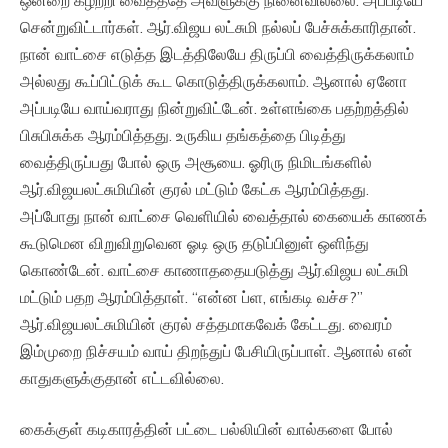
ஒன்றை கழற்றி வைத்ததே அவளுக்கு நினைவில்லை. அப்படியே
சென்றுவிட்டார்கள். ஆர்.விஜய லட்சுமி நல்லப் பேச்சுக்காரிதான்.
நான் வாட்சை எடுத்த இடத்திலேயே திருப்பி வைத்திருக்கலாம்
அல்லது கூப்பிட்டுக் கூட கொடுத்திருக்கலாம். ஆனால் ஏனோ
அப்படியே வாய்வராது நின்றுவிட்டேன். உள்ளங்கை பதற்றத்தில்
பிசுபிசுக்க ஆரம்பித்தது. உருகிய தங்கத்தை பிடித்து
வைத்திருப்பது போல் ஒரு அசூயை. ஓரிரு நிமிடங்களில்
ஆர்.விஜயலட்சுமியின் குரல் மட்டும் கேட்க ஆரம்பித்தது.
அப்போது நான் வாட்சை வெளியில் வைத்தால் கையைக் காணக்
கூடுமென விறுவிறுவென ஓடி ஒரு தடுப்பினுள் ஒளிந்து
கொண்டேன். வாட்சை காணாததையடுத்து ஆர்.விஜய லட்சுமி
மட்டும் பதற ஆரம்பித்தாள். “என்ன ப்ள, எங்கடி வச்ச?”
ஆர்.விஜயலட்சுமியின் குரல் சத்தமாகவேக் கேட்டது. வைரம்
இம்முறை நிச்சயம் வாய் திறந்துப் பேசியிருப்பாள். ஆனால் என்
காதுகளுக்குதான் எட்டவில்லை.
கைக்குள் கடிகாரத்தின் பட்டை பல்லியின் வால்களை போல்