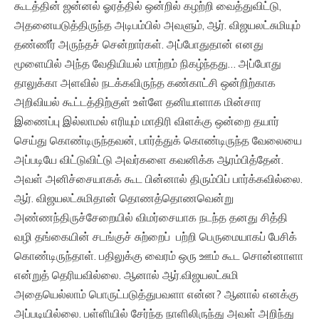
கூடத்தின் ஜன்னல் ஓரத்தில் ஒன்றில் கழற்றி வைத்துவிட்டு,
அதனையடுத்திருந்த அடிபம்பில் அவளும், ஆர். விஜயலட்சுமியும்
தண்ணீர் அருந்தச் சென்றார்கள். அப்போதுதான் எனது
மூளையில் அந்த வேதியியல் மாற்றம் நிகழ்ந்தது… அப்போது
தாலுக்கா அளவில் நடக்கவிருந்த கண்காட்சி ஒன்றிற்காக
அறிவியல் கூட்டத்திற்குள் உள்ளே தனியாளாக மின்சார
இணைப்பு இல்லாமல் எரியும் மாதிரி விளக்கு ஒன்றை தயார்
செய்து கொண்டிருந்தவன், பார்த்துக் கொண்டிருந்த வேலையை
அப்படியே விட்டுவிட்டு அவர்களை கவனிக்க ஆரம்பித்தேன்.
அவள் அனிச்சையாகக் கூட பின்னால் திரும்பிப் பார்க்கவில்லை.
ஆர். விஜயலட்சுமிதான் தொணத்தொணவென்று
அண்ணந்திருச்சேறையில் விமர்சையாக நடந்த தனது சித்தி
வழி தங்கையின் சடங்குச் சுற்றைப் பற்றி பெருமையாகப் பேசிக்
கொண்டிருந்தாள். பதிலுக்கு வைரம் ஒரு ஊம் கூட சொன்னாளா
என்றுத் தெரியவில்லை. ஆனால் ஆர்.விஜயலட்சுமி
அதையெல்லாம் பொருட்படுத்துபவளா என்ன? ஆனால் எனக்கு
அப்படியில்லை. பள்ளியில் சேர்ந்த நாளிலிருந்து அவள் அறிந்து