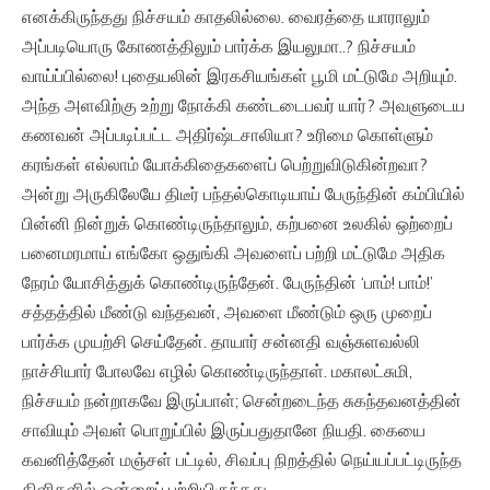
எனக்கிருந்தது நிச்சயம் காதலில்லை. வைரத்தை யாராலும்
அப்படியொரு கோணத்திலும் பார்க்க இயலுமா..? நிச்சயம்
வாய்ப்பில்லை! புதையலின் இரகசியங்கள் பூமி மட்டுமே அறியும்.
அந்த அளவிற்கு உற்று நோக்கி கண்டடைபவர் யார்? அவளுடைய
கணவன் அப்படிப்பட்ட அதிர்ஷ்டசாலியா? உரிமை கொள்ளும்
கரங்கள் எல்லாம் யோக்கிதைகளைப் பெற்றுவிடுகின்றவா?
அன்று அருகிலேயே திடீர் பந்தல்கொடியாய் பேருந்தின் கம்பியில்
பின்னி நின்றுக் கொண்டிருந்தாலும், கற்பனை உலகில் ஒற்றைப்
பனைமரமாய் எங்கோ ஒதுங்கி அவளைப் பற்றி மட்டுமே அதிக
நேரம் யோசித்துக் கொண்டிருந்தேன். பேருந்தின் ‘பாம்! பாம்!’
சத்தத்தில் மீண்டு வந்தவன், அவளை மீண்டும் ஒரு முறைப்
பார்க்க முயற்சி செய்தேன். தாயார் சன்னதி வஞ்சுளவல்லி
நாச்சியார் போலவே எழில் கொண்டிருந்தாள். மகாலட்சுமி,
நிச்சயம் நன்றாகவே இருப்பாள்; சென்றடைந்த சுகந்தவனத்தின்
சாவியும் அவள் பொறுப்பில் இருப்பதுதானே நியதி. கையை
கவனித்தேன் மஞ்சள் பட்டில், சிவப்பு நிறத்தில் நெய்யப்பட்டிருந்த
கிளிகளில் ஒன்றைப் பற்றியிருந்தது.