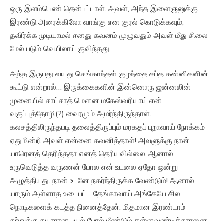
ஒரு இளம்பெண் தென்பட்டாள். அவள், அந்த இளைஞனுக்கு
இரண்டு அரைக்கிலோ வாங்கு என குரல் கொடுக்கவும்,
தவிர்க்க முடியாமல் எனது கவனம் முழுவதும் அவள் மீது சிலை
மேல் படும் வெயிலாய் குவிந்தது.
அந்த இருபது வயது செங்காந்தள் குழந்தை சப்த கன்னிகளின்
கூட்டு என்றால்… இருக்கைகளின் இன்னொரு ஜன்னலின்
முனையில் சாட்சாத் மௌன மகேஸ்வரியாய் என்
வகுப்புத்தோழி(?) வைரமும் அமர்ந்திருந்தாள்.
கலசத்திலிருந்தபடி தலைத்திருப்பும் மரகதப் புறாவாய் நோக்கம்
ஏதுமின்றி அவள் என்னை கவனித்தாள்! அவளுக்கு நான்
யாரெனத் தெரிந்ததா எனத் தெரியவில்லை. ஆனால்
உருவெடுத்த வருணன் போல என் உடலை ஏதோ ஒன்று
அழுத்தியது. நான் உடனே நகர்ந்திருக்க வேண்டும்! ஆனால்
யாரும் அள்ளாத உடைபட்ட தேங்காவாய் அங்கேயே சில
நொடிகளைக் கடத்த நினைத்தேன். மிதமான இரண்டாம்
சுற்றுக்கு தயாரான புயல் போல் மீண்டும் தள்ளுவண்டிக்காரனை