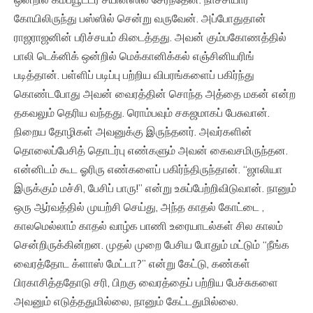
கோயிலிருந்து பஸ்ஸில் சென்று வருவேன். அப்போதுதான்
ராஜராஜனின் பரிச்சயம் கிடைத்தது. அவன் கும்பகோணத்தில்
பாலி டெக்னிக் ஒன்றில் மெக்கானிக்கல் எஞ்சினியரிங்
படித்தான். பள்ளிப் படிப்பு பற்றிய விபரங்களைப் பகிர்ந்து
கொண்டபோது அவன் வைரத்தின் சொந்த அத்தை மகன் என்ற
தகவலும் தெரிய வந்தது. ரொம்பவும் சகஜமாகப் பேசுவான்.
நிறைய தோழிகள் அவனுக்கு இருந்தனர். அவர்களின்
தொலைப்பேசித் தொடர்பு எண்களும் அவன் கைவசமிருந்தன.
என்னிடம் கூட ஓரிரு எண்களைப் பகிர்ந்திருந்தான். “ஜாலியா
இருக்கும் மச்சி, பேசிப் பாரு!” என்று உசுப்பேற்றிவிடுவான். நானும்
ஒரு ஆர்வத்தில் முயற்சி செய்து, அந்த காதல் கோட்டை ,
காலமெல்லாம் காதல் வாழ்க பாணி உரையாடல்கள் சில காலம்
சென்றிருக்கின்றன. முதல் முறை பேசிய போதும் மட்டும் “நீங்க
வைரத்தோட க்ளாஸ் மேட்டா?” என்று கேட்டு, கண்கள்
பிரகாசித்ததோடு சரி, பிறகு வைரத்தைப் பற்றிய பேச்சுகளை
அவனும் எடுத்ததுமில்லை, நானும் கேட்டதுமில்லை.