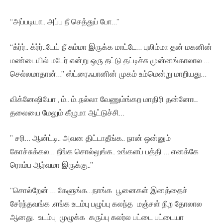
“அப்படியா.. அப்ப நீ செத்துப் போ…”
“க்ர்ர்.. க்ர்ர்..டேய் நீ சும்மா இருக்க மாட்டே… புலிம்மா தன் மகனின்
மண்டையில் மடேர் என்று ஒரு தட்டு தட்டிச்சு முன்னங்காலால …
செல்லமாதான்…” ஸ்ட்ரைஃபானின் முகம் உம்மென்று மாறியது…
விக்னேஷியோ , ம்.. ம்..நல்லா வேணும்ங்கற மாதிரி தன்னோட
தலையை மேலும் கீழுமா ஆட்டுச்சி…
” சரி… ஆன்ட்டி.. அவன திட்டாதீங்க.. நான் ஒன்னும்
கோச்சுக்கல… நீங்க சொல்லுங்க.. உங்களப் பத்தி … எனக்கே
ரொம்ப ஆர்வமா இருக்கு..”
“சொல்றேன் … கேளுங்க…நாங்க பூனைகள் இனத்தைச்
சேர்ந்தவங்க .எங்க உடம்பு பழுப்பு கலந்த மஞ்சள் நிற தோலால
ஆனது. உடம்பு முழுக்க கருப்பு கலர்ல பட்டை பட்டையா