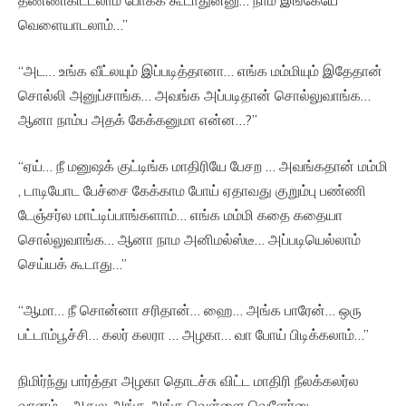
வெளையாடலாம்…”
“அட… உங்க வீட்லயும் இப்படித்தானா… எங்க மம்மியும் இதேதான்
சொல்லி அனுப்சாங்க… அவங்க அப்படிதான் சொல்லுவாங்க…
ஆனா நாம்ப அதக் கேக்கனுமா என்ன…?”
“ஏய்… நீ மனுஷக் குட்டிங்க மாதிரியே பேசற … அவங்கதான் மம்மி
, டாடியோட பேச்சை கேக்காம போய் ஏதாவது குறும்பு பண்ணி
டேஞ்சர்ல மாட்டிப்பாங்களாம்… எங்க மம்மி கதை கதையா
சொல்லுவாங்க… ஆனா நாம அனிமல்ஸ்டீ… அப்படியெல்லாம்
செய்யக் கூடாது…”
“ஆமா… நீ சொன்னா சரிதான்… ஹை… அங்க பாரேன்… ஒரு
பட்டாம்பூச்சி… கலர் கலரா … அழகா… வா போய் பிடிக்கலாம்…”
நிமிர்ந்து பார்த்தா அழகா தொடச்சு விட்ட மாதிரி நீலக்கலர்ல
வானம்… அதுல அங்க அங்க வெள்ளை வெளேர்னு