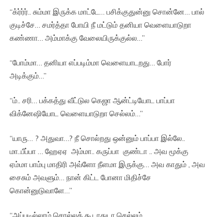
“க்ர்ர்ர்.. சும்மா இருக்க மாட்டே… பசிக்குதுன்னு சொன்னே… பால்
குடிச்சே… சமர்த்தா போயி நீ மட்டும் தனியா வெளையாடுறா
கண்ணா… அம்மாக்கு வேலையிருக்குல்ல…”
“போம்மா… தனியா எப்படிம்மா வெளையாடறது… போர்
அடிக்கும்…”
“ம்.. சரி… பக்கத்து வீட்டுல கெஜா ஆன்ட்டியோட பாப்பா
விக்னேஷியோட வெளையாடுறா செல்லம்…”
“யாரு… ? அதுவா…? நீ சொல்றது ஒன்னும் பாப்பா இல்லே..
மா..பீப்பா … ஹேஏஏ அம்மா.. கருப்பா குண்டா .. அவ மூக்கு
ஏம்மா பாம்பு மாதிரி அவ்ளோ நீளமா இருக்கு… அவ காதும் , அவ
சைசும் அவளும்… நான் கிட்ட போனா மிதிச்சே
கொன்னுடுவாளே…”
“அப்படில்லாம் சொல்லக் கூடாதுடா செல்லம்.