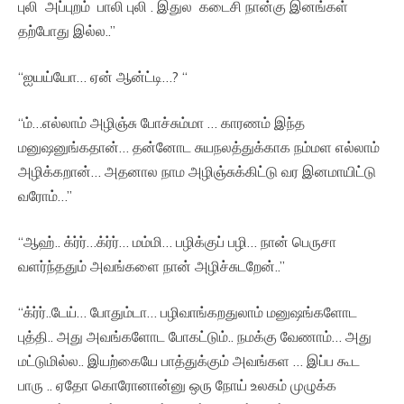
புலி அப்புறம் பாலி புலி . இதுல கடைசி நான்கு இனங்கள்
தற்போது இல்ல..”
“ஐயய்யோ… ஏன் ஆன்ட்டி…? “
“ம்…எல்லாம் அழிஞ்சு போச்சும்மா … காரணம் இந்த
மனுஷனுங்கதான்… தன்னோட சுயநலத்துக்காக நம்மள எல்லாம்
அழிக்கறான்… அதனால நாம அழிஞ்சுக்கிட்டு வர இனமாயிட்டு
வரோம்…”
“ஆஹ்.. க்ர்ர்…க்ர்ர்… மம்மி… பழிக்குப் பழி… நான் பெருசா
வளர்ந்ததும் அவங்களை நான் அழிச்சுடறேன்..”
“க்ர்ர்..டேய்… போதும்டா… பழிவாங்கறதுலாம் மனுஷங்களோட
புத்தி.. அது அவங்களோட போகட்டும்.. நமக்கு வேணாம்… அது
மட்டுமில்ல.. இயற்கையே பாத்துக்கும் அவங்கள … இப்ப கூட
பாரு .. ஏதோ கொரோனான்னு ஒரு நோய் உலகம் முழுக்க