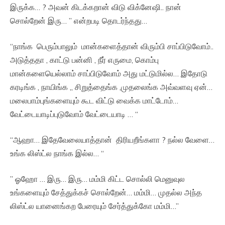
இருக்க… ? அவன் கிடக்கறான் விடு விக்னேஷி.. நான்
சொல்றேன் இரு… ” என்றபடி தொடர்ந்தது…
“நாங்க பெரும்பாலும் மான்களைத்தான் விரும்பி சாப்பிடுவோம்..
அடுத்ததா , காட்டு பன்னி , நீர் எருமை, கொம்பு
மான்களையெல்லாம் சாப்பிடுவோம் அது மட்டுமில்ல… இதோடு
கரடிங்க , நாயிங்க ,, சிறுத்தைங்க ,முதலைங்க அவ்வளவு ஏன்…
மலைபாம்புங்களையும் கூட விட்டு வைக்க மாட்டோம்…
வேட்டையாடிப்புடுவோம் வேட்டையாடி … “
“ஆஹா… இதேவேலையாத்தான் திரியறீங்களா ? நல்ல வேளை…
உங்க லிஸ்ட்ல நாங்க இல்ல… “
” ஓஹோ … இரு… இரு… மம்மி கிட்ட சொல்லி மெனுவுல
உங்களையும் சேத்துக்கச் சொல்றேன்… மம்மி… முதல்ல அந்த
லிஸ்ட்ல யானைங்கற பேரையும் சேர்த்துக்கோ மம்மி…”