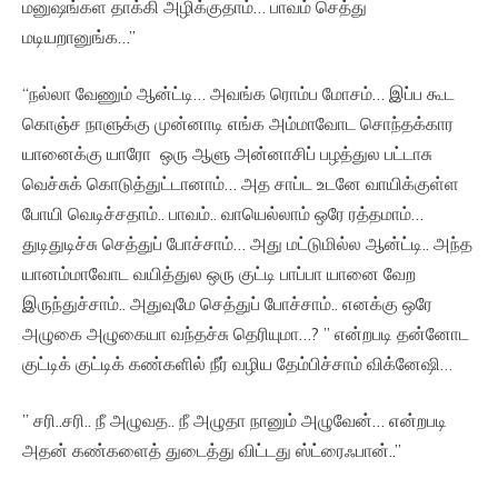
மனுஷங்கள தாக்கி அழிக்குதாம்… பாவம் செத்து
மடியறானுங்க…”
“நல்லா வேணும் ஆன்ட்டி… அவங்க ரொம்ப மோசம்… இப்ப கூட
கொஞ்ச நாளுக்கு முன்னாடி எங்க அம்மாவோட சொந்தக்கார
யானைக்கு யாரோ ஒரு ஆளு அன்னாசிப் பழத்துல பட்டாசு
வெச்சுக் கொடுத்துட்டானாம்… அத சாப்ட உடனே வாயிக்குள்ள
போயி வெடிச்சதாம்.. பாவம்.. வாயெல்லாம் ஒரே ரத்தமாம்…
துடிதுடிச்சு செத்துப் போச்சாம்… அது மட்டுமில்ல ஆன்ட்டி.. அந்த
யானம்மாவோட வயித்துல ஒரு குட்டி பாப்பா யானை வேற
இருந்துச்சாம்.. அதுவுமே செத்துப் போச்சாம்.. எனக்கு ஒரே
அழுகை அழுகையா வந்தச்சு தெரியுமா…? ” என்றபடி தன்னோட
குட்டிக் குட்டிக் கண்களில் நீர் வழிய தேம்பிச்சாம் விக்னேஷி…
” சரி..சரி.. நீ அழுவத.. நீ அழுதா நானும் அழுவேன்… என்றபடி
அதன் கண்களைத் துடைத்து விட்டது ஸ்ட்ரைஃபான்..”