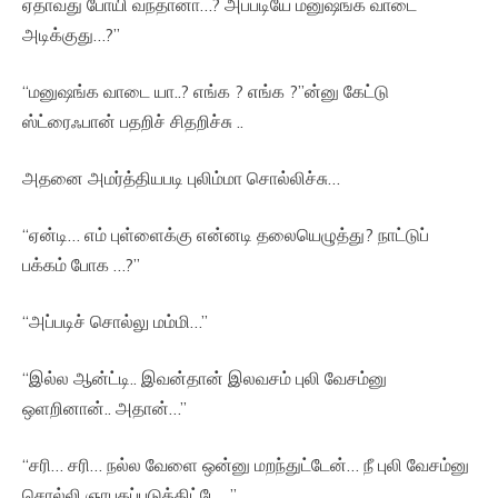
ஏதாவது போயி வந்தானா…? அப்படியே மனுஷங்க வாடை
அடிக்குது…?”
“மனுஷங்க வாடை யா..? எங்க ? எங்க ?”ன்னு கேட்டு
ஸ்ட்ரைஃபான் பதறிச் சிதறிச்சு ..
அதனை அமர்த்தியபடி புலிம்மா சொல்லிச்சு…
“ஏன்டி… எம் புள்ளைக்கு என்னடி தலையெழுத்து? நாட்டுப்
பக்கம் போக …?”
“அப்படிச் சொல்லு மம்மி…”
“இல்ல ஆன்ட்டி.. இவன்தான் இலவசம் புலி வேசம்னு
ஒளறினான்.. அதான்…”
“சரி… சரி… நல்ல வேளை ஒன்னு மறந்துட்டேன்… நீ புலி வேசம்னு
சொல்லி ஞாபகப்படுத்திட்டே…”