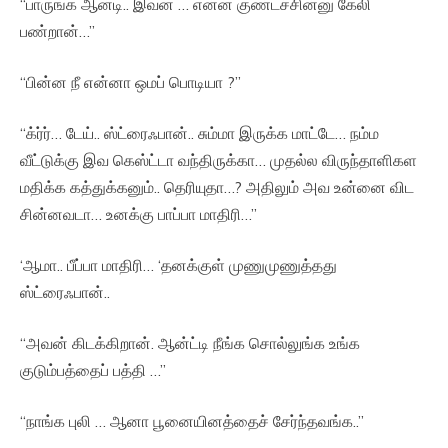
“பாருங்க ஆன்டி.. இவன … என்ன குண்டச்சின்னு கேலி
பண்றான்…”
“பின்ன நீ என்னா ஒமப் பொடியா ?”
“க்ர்ர்… டேய்.. ஸ்ட்ரைஃபான்.. சும்மா இருக்க மாட்டே… நம்ம
வீட்டுக்கு இவ கெஸ்ட்டா வந்திருக்கா… முதல்ல விருந்தாளிகள
மதிக்க கத்துக்கனும்.. தெரியுதா…? அதிலும் அவ உன்னை விட
சின்னவடா… உனக்கு பாப்பா மாதிரி…”
‘ஆமா.. பீப்பா மாதிரி… ‘தனக்குள் முணுமுணுத்தது
ஸ்ட்ரைஃபான்..
“அவன் கிடக்கிறான். ஆன்ட்டி நீங்க சொல்லுங்க உங்க
குடும்பத்தைப் பத்தி …”
“நாங்க புலி … ஆனா பூனையினத்தைச் சேர்ந்தவங்க..”