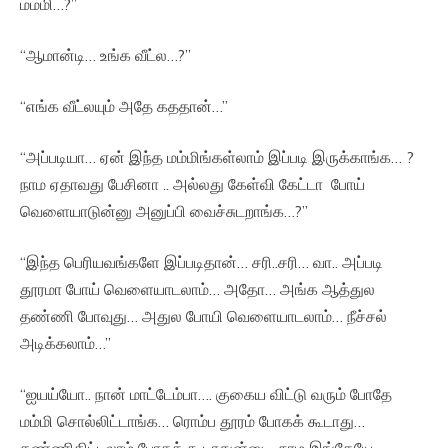
மம்மி…?”
“ஆமான்டி… உங்க வீட்ல…?”
“எங்க வீட்லயும் அதே கததான்…”
“அப்படியா… ஏன் இந்த மம்மிங்கள்லாம் இப்படி இருக்காங்க… ?
நாம ஏதாவது பேசினா .. அல்லது கேள்வி கேட்டா போய்
வெளையாடுன்னு அனுப்பி வைச்சுடறாங்க…?”
“இந்த பெரியவங்களே இப்படிதான்… சரி..சரி… வா.. அப்படி
தூரமா போய் வெளையாடலாம்… அதோ… அங்க ஆத்துல
தண்ணி போவுது… அதுல போயி வெளையாடலாம்… நீச்சல்
அடிக்கலாம்…”
“ஐயய்யோ.. நான் மாட்டேம்பா…. குகைய விட்டு வரும் போதே
மம்மி சொல்லிட்டாங்க… ரொம்ப தூரம் போகக் கூடாது…
தண்ணிகிட்டலாம் போகக் கூடாதுன்னு… நாம இங்கேயே