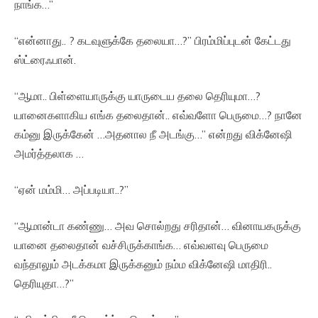
நாங்க…”
“என்னாது.. ? கடவுளுக்கே தலையா…?” பிரம்மிப்புடன் கேட்டது
ஸ்ட்ரைஃபான்.
“ஆமா.. பிள்ளையாருக்கு யாருடைய தலை தெரியுமா…?
யானைகளாகிய எங்க தலைதான்.. எவ்வளோ பெருமை…? நானே
கம்னு இருக்கேன் …அதனால நீ அடங்கு…” என்றது விக்னேஷி
அமர்த்தலாக …
“ஏன் மம்மி… அப்படியா..?”
“ஆமான்டா கண்ணு… அவ சொல்றது சரிதான்… வினாயகருக்கு
யானை தலைதான் வச்சிருக்காங்க… எவ்வளவு பெருமை
வந்தாலும் அடக்கமா இருக்கனும் நம்ம விக்னேஷி மாதிரி..
தெரியுதா…?”