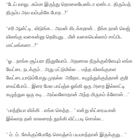
“டேய் வாலு…சும்மா இருந்து தொலையேண்டா ஏண்டா.. திரும்பத்
திரும்ப அவ வம்புக்கே போற…?”
“சரி ஆன்ட்டி.. விடுங்க… அவன் கிடக்கறான்… நீங்க நான் வெஜ்
விலங்கு வகைன்னு தெரியுது… மீன் வகையெல்லாம் சாப்பிட
மாட்டீங்களா…?”
“ஓ… நாங்க சூப்பரா நீந்துவோம்.. அதனால நீருக்குள்ளேயும் எங்க
வேட்டை நடக்கும்… அது மட்டுமில்ல … மத்த விலங்குகள
வேட்டையாடும்போது முதல்ல அதோட கழுத்துக்குத்தான் குறி
வைப்போம்… இரை மேல பாய்ஞ்சு ஓங்கி ஒரு அறை இல்லாட்டி
கழுத்துல ஒரு கடி… அவ்வளோதான் அந்த மிருகம் க்ளோஸ் …”
“பாத்தியா விக்கி .. எங்க கெத்த… ” என்று ஸ்ட்ரைஃபான்
இல்லாத தன் காலரைத் தூக்கி விட்டபடி சொல்ல…
” ம்.. ம்.. கேக்கும்போதே கொஞ்சம் பயமாத்தான் இருக்குது… ”