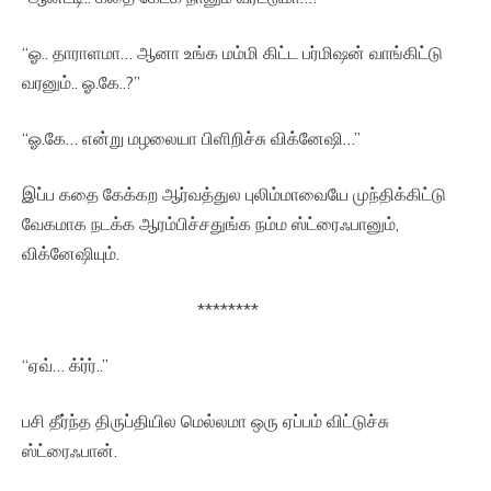
“ஓ.. தாராளமா… ஆனா உங்க மம்மி கிட்ட பர்மிஷன் வாங்கிட்டு
வரனும்.. ஓ.கே..?”
“ஓ.கே… என்று மழலையா பிளிறிச்சு விக்னேஷி…”
இப்ப கதை கேக்கற ஆர்வத்துல புலிம்மாவையே முந்திக்கிட்டு
வேகமாக நடக்க ஆரம்பிச்சதுங்க நம்ம ஸ்ட்ரைஃபானும்,
விக்னேஷியும்.
********
“ஏவ்… க்ர்ர்..”
பசி தீர்ந்த திருப்தியில மெல்லமா ஒரு ஏப்பம் விட்டுச்சு
ஸ்ட்ரைஃபான்.