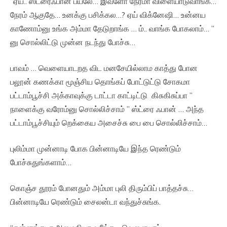
“ஏய்.. ஸ்ட்ரைஃபான் பயலே… இவ்ளோ நேரமா விளையாடுவாங்க…
நேரம் ஆகுதே… உனக்கு பசிக்கல…? ஏய் விக்னேஷி… உன்னய
காணோம்னு உங்க அம்மா தேடுறாங்க … ம்.. வாங்க போகலாம்… ”
னு சொல்லிட்டு முன்ன நடந்து போச்சு…
பாவம் … வெளையாடறத விட மனசேயில்லாம காத்து போன
பலூன் கணக்கா மூஞ்சிய தொங்கப் போட்டுட்டு சோகமா
பட்டாம்பூச்சி அக்காவுக்கு டாட்டா காட்டிட்டு கிசுகிசுப்பா ”
நாளைக்கு வரோம்னு சொல்லிச்சாம் ” ஸ்ட்ரை ஃபான் … அந்த
பட்டாம்பூச்சியும் றெக்கைய அசைச்சு பை பை சொல்லிச்சாம்…
புலிம்மா முன்னாடி போக பின்னாடியே இந்த ரெண்டும்
போச்சுதுங்களாம்…
கொஞ்ச தூரம் போனதும் அம்மா புலி திரும்பிப் பாத்தச்சு…
பின்னாடியே ரெண்டும் சைலன்டா வந்துச்சுங்க.