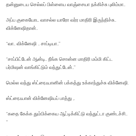
தன்னுடைய செல்லப் பிள்ளைய வாஞ்சையா நக்கிச்சு புலிம்மா..
அப்ப குகையோட வாசல்ல யாரோ வர்ர மாதிரி இருந்திச்சு..
விக்னேஷிதான்..
“வா.. விக்னேஷி .. சாப்டியா..”
“சாப்பிட்டேன் ஆன்டி.. நீங்க சொன்ன மாதிரி மம்மி கிட்ட
பர்மிஷன் வாங்கிட்டும் வந்துட்டேன்..”
மெல்ல வந்து ஸ்ட்ரைஃபானின் பக்கத்து உக்காந்துச்சு விக்னேஷி.
ஸ்ட்ரைஃபான் விக்னேஷியப் பாத்து ,.
“கதை கேக்க தும்பிக்கைய ஆட்டிக்கிட்டு வந்துட்டா குண்டச்சி..
“