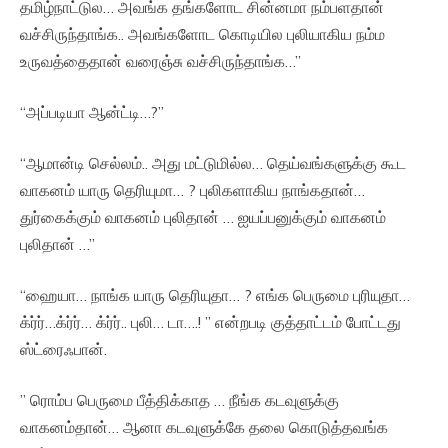
தமிழ்நாட்டுல… அவங்க தங்களோட சின்னமா நம்பளதான்
வச்சிருந்தாங்க.. அவங்களோட கொடியில புலியாகிய நம்ம
உருவத்தைதான் வரைஞ்சு வச்சிருந்தாங்க…”
“அப்படியா ஆன்ட்டி…?”
“ஆமான்டி செல்லம்.. அது மட்டுமில்ல… தெய்வங்களுக்கு கூட
வாகனம் யாரு தெரியுமா… ? புலிகளாகிய நாங்கதான்…
துர்கைக்கும் வாகனம் புலிதான் … ஐயப்பனுக்கும் வாகனம்
புலிதான் …”
“ஹையா… நாங்க யாரு தெரியுதா… ? எங்க பெருமை புரியுதா…
க்ர்ர்…க்ர்ர்… க்ர்ர்.. புலி… டா….! ” என்றபடி குத்தாட்டம் போட்டது
ஸ்ட்ரைஃபான்.
” ரொம்ப பெருமை பீத்திக்காத … நீங்க கடவுளுக்கு
வாகனம்தான்… ஆனா கடவுளுக்கே தலை கொடுத்தவங்க