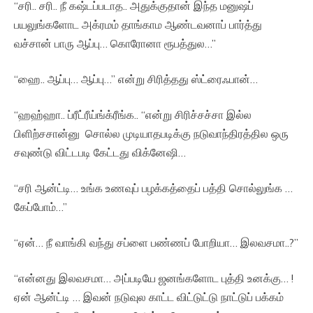
“சரி.. சரி.. நீ கஷ்டப்படாத.. அதுக்குதான் இந்த மனுஷப்
பயலுங்களோட அக்ரமம் தாங்காம ஆண்டவனாப் பார்த்து
வச்சான் பாரு ஆப்பு… கொரோனா ரூபத்துல…”
“ஹை.. ஆப்பு… ஆப்பு…” என்று சிரித்தது ஸ்ட்ரைஃபான்…
“ஹஹ்ஹா.. ப்ரீட்ரீய்ங்க்ரீங்க.. “என்று சிரிச்சச்சா இல்ல
பிளிற்சசான்னு சொல்ல முடியாதபடிக்கு நடுவாந்திரத்தில ஒரு
சவுண்டு விட்டபடி கேட்டது விக்னேஷி…
“சரி ஆன்ட்டி… உங்க உணவுப் பழக்கத்தைப் பத்தி சொல்லுங்க …
கேப்போம்…”
“ஏன்… நீ வாங்கி வந்து சப்ளை பண்ணப் போறியா… இலவசமா..?”
“என்னது இலவசமா… அப்படியே ஜனங்களோட புத்தி உனக்கு… !
ஏன் ஆன்ட்டி … இவன் நடுவுல காட்ட விட்டுட்டு நாட்டுப் பக்கம்