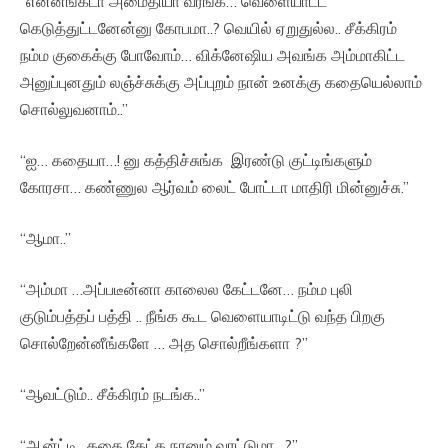
“என்னங்கடா அமைதியா வரீங்க… வெளையாட்ட
கெடுத்துட்டனேன்னு கோபமா..? வெயில் ஏறுதுல்ல.. சீக்கிரம்
நம்ம குகைக்கு போவோம்… விக்னேஷிய அவங்க அம்மாகிட்ட
அனுப்புனதும் லஞ்ச்சுக்கு அப்புறம் நான் உனக்கு கதையெல்லாம்
சொல்லுவனாம்..”
“ஐ… கதையா…! னு கத்திச்சுங்க இரண்டு குட்டிங்களும்
கோரசா… கண்ணுல ஆர்வம் லைட் போட்டா மாதிரி மின்னுச்சு.”
“ஆமா..”
“அம்மா …அப்படீன்னா காலைல கேட்டனே… நம்ம புலி
குடும்பத்தப் பத்தி .. நீங்க கூட வெளையாடிட்டு வந்த பிறகு
சொல்றேன்னீங்களே … அத சொல்றீங்களா ?”
“ஆவட்டும்.. சீக்கிரம் நடங்க..”
“ஆன்ட்டி.. கதை கேட்க நானும் வரட்டுமா…?”