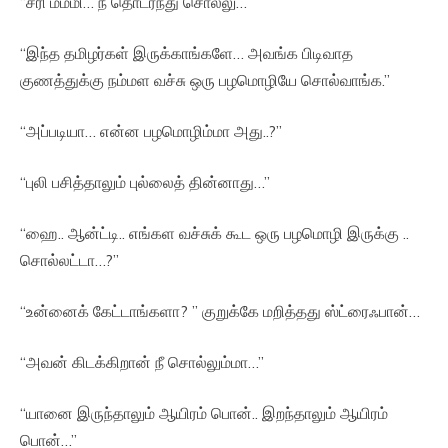
“சரி மம்மி… நீ தொடர்ந்து சொல்லு…”
“இந்த தமிழர்கள் இருக்காங்களே… அவங்க பிடிவாத
குணத்துக்கு நம்மள வச்சு ஒரு பழமொழியே சொல்வாங்க.”
“அப்படியா… என்ன பழமொழிம்மா அது..?”
“புலி பசித்தாலும் புல்லைத் தின்னாது…”
“ஹை.. ஆன்ட்டி.. எங்கள வச்சுக் கூட ஒரு பழமொழி இருக்கு ..
சொல்லட்டா…?”
“உன்னைக் கேட்டாங்களா? ” குறுக்கே மறித்தது ஸ்ட்ரைஃபான்…
“அவன் கிடக்கிறான் நீ சொல்லும்மா…”
“யானை இருந்தாலும் ஆயிரம் பொன்.. இறந்தாலும் ஆயிரம்
பொன்…”