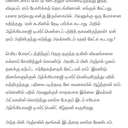
மண்டையைப் போட்டு உடைத்துக் கொண்டிருந்தது இந்த
விஷயம். ராம் யோசிக்கத் தொடங்கினான், எங்குக் கேட்பது,
யாரை நாடுவது என்று இருக்கையில். அவனுக்கு ஒரு யோசனை
உதித்தது. ‘ஏன் கூகிளில் தேடி பார்க்க கூடாது. அதில்
ஆர்க்கியாலஜி டிபார்ட்மென்டைப் பற்றித் தகவலிருந்தால்! ஏன்
நாம் அதிலிருந்து எடுத்து அவர்களிடம் உதவி கேட்க கூடாது?
பெரிய போராட்டத்திற்குப் பிறகு தகுந்த நபரின் விவரங்களை
எல்லாம் சேகரித்துக் கொண்டு. அவரிடம் மின் அஞ்சல் மூலம்
தனக்கு ஏற்பட்ட சந்தேகத்தைக் கேட்டான் ராம்.’ இரண்டு
தினங்களுக்குள் ஆர்க்கியாலஜி டிபார்ட்மென்டிலிருந்து பதில்
வந்திருந்தது. பதிலை படித்தவுடனே கவலையில் ஆழ்ந்தான் ராம்.
ஏனெனில் பதில் அவனுக்குச் சாதகமாக இல்லை. இவர்கள்
அட்வான்ஸ் கொடுத்து வாங்க போகும் இடம் சரியாக
ஆர்க்கியாலஜி டிபார்ட்மென்ட் கீழ்தான் வருகிறது.
அந்த மின் அஞ்சலில் தாங்கள் இடத்தை வாங்க வேண்டாம்,