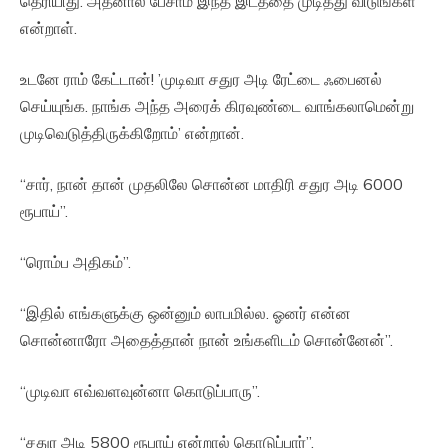
தெரியிது. அதனால பேசாம இந்த இடத்தை முடித்து விடுங்கள்’
என்றாள்.
உடனே ராம் கேட்டான்! ’முடிவா சதுர அடி ரேட்டை ஃபைனல்
செய்யுங்க. நாங்க அந்த அரைக் கிரவுண்டை வாங்கலாமென்று
முடிவெடுத்திருக்கிறோம்’ என்றான்.
“சார், நான் தான் முதலிலே சொன்ன மாதிரி சதுர அடி 6000
ரூபாய்”.
“ரொம்ப அதிகம்”.
“இதில் எங்களுக்கு ஒன்னும் லாபமில்ல. ஓனர் என்ன
சொன்னாரோ அதைத்தான் நான் உங்களிடம் சொன்னேன்”.
“முடிவா எவ்வளவுன்னா கொடுப்பாரு”.
“சதுர அடி 5800 ரூபாய் என்றால் கொடுப்பார்”.