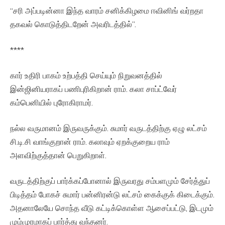
“சரி அப்படின்னா இந்த வாரம் சனிக்கிழமை ஈவினிங் வர்றதா
தகவல் கொடுத்திடறேன் அவரிடத்தில்”.
****
கார் உதிரி பாகம் உற்பத்தி செய்யும் நிறுவனத்தில்
இன்ஜினியராகப் பணிபுரிகிறான் ராம். கலா சாப்ட்வேர்
கம்பெனியில் புரோகிராமர்.
நல்ல வருமானம் இருவருக்கும். சுமார் வருடத்திற்கு ஏழு லட்சம்
சி.டி.சி வாங்குறான் ராம். கலாவும் ஏறக்குறைய ராம்
அளவிற்குத்தான் பெறுகிறாள்.
வருடத்திற்குப் பார்க்கப்போனால் இருவரது சம்பளமும் சேர்த்துப்
பிடித்தம் போகச் சுமார் பன்னிரன்டு லட்சம் கைக்குக் கிடைக்கும்.
அதனாலேயே சொந்த வீடு கட்டிக்கொள்ள ஆசைப்பட்டு, இடமும்
மும்முரமாகப் பார்த்து வந்தனர்.