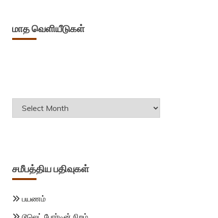
மாத வெளியீடுகள்
Archives
சமீபத்திய பதிவுகள்
பயணம்
டூலெட் போர்டின் நிறம்