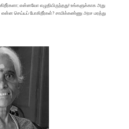
ேட்கிறீர்களா; என்னவோ எழுதியிருந்தது! உங்களுக்காக அது
 என்ன செய்யப் போகிறீர்கள்? சாமிக்கண்ணு அரச மரத்து