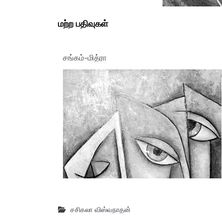
மற்ற பதிவுகள்
சங்கம்-மித்ரா
சசிகலா விஸ்வநாதன்