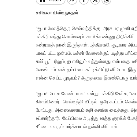
சசிகலா விஸ்வநாதன்
“ஐயா மேலத்தெரு செவ்வந்திக்கு அரச மர முனி ஏற
பக்கிரி வந்து சொல்லவும் சாமிக்கண்ணு திடுக்கிட
நன்றாகத் தான் இருந்தாள். புத்திசாலி. குடிகார அப
பாவப் பட்ட ஜன்மம். டீச்சர் வேலைக்குப் படித்து 
கம்ப்யூட்டரிலும், தபாலிலும் வந்துள்ளது என்பதை 
வேண்டாம். என் தம்பியை கட்டிக்கிட்டு வீட்டோட இர
என்ன செய்ய முடியும்? ஆறுதலாக இரண்டொரு வார்த்தை
“ஐயா! போக வேண்டாமா” என்று பக்கிரி கேட்க; “பையை
கிளம்பினார். செவ்வந்தி வீட்டில் ஒரே கூட்டம். செவ்
போட்டது, அனைவரையும் கதி கலங்க வைத்தது. அவ
உட்கார்ந்தார். வேப்பிலை அடித்து உரத்த குரலில் 
சீட்டை எவரும் பார்க்காமல் தள்ளி விட்டாள்.