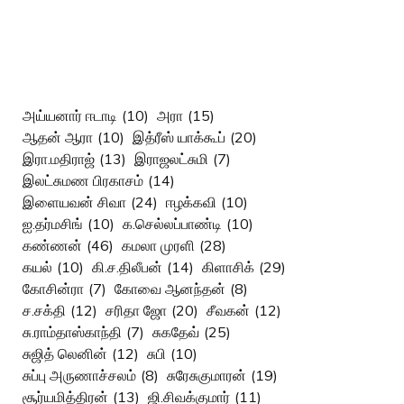
அய்யனார் ஈடாடி
(10)
அரா
(15)
ஆதன் ஆரா
(10)
இத்ரீஸ் யாக்கூப்
(20)
இரா.மதிராஜ்
(13)
இராஜலட்சுமி
(7)
இலட்சுமண பிரகாசம்
(14)
இளையவன் சிவா
(24)
ஈழக்கவி
(10)
ஐ.தர்மசிங்
(10)
க.செல்லப்பாண்டி
(10)
கண்ணன்
(46)
கமலா முரளி
(28)
கயல்
(10)
கி.ச.திலீபன்
(14)
கிளாசிக்
(29)
கோசின்ரா
(7)
கோவை ஆனந்தன்
(8)
ச.சக்தி
(12)
சரிதா ஜோ
(20)
சீவகன்
(12)
சு.ராம்தாஸ்காந்தி
(7)
சுகதேவ்
(25)
சுஜித் லெனின்
(12)
சுபி
(10)
சுப்பு அருணாச்சலம்
(8)
சுரேசுகுமாரன்
(19)
சூர்யமித்திரன்
(13)
ஜி.சிவக்குமார்
(11)