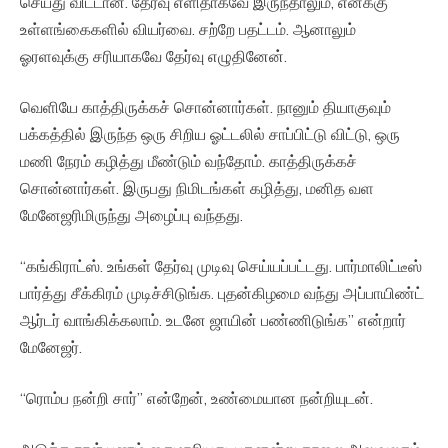
செய்து விட்டான். தேர்வு எளிதாகவே இருந்தாலும், எனக்கு
உள்ளங்கைகளில் வியர்வை. சற்றே பதட்டம். ஆனாலும்
ஓரளவுக்கு சரியாகவே தேர்வு எழுதினேன்.
வெளியே காத்திருக்கச் சொன்னார்கள். நானும் தியாகுவும்
பக்கத்தில் இருந்த ஒரு சிறிய ஓட்டலில் சாப்பிட்டு விட்டு, ஒரு
மணி நேரம் கழித்து மீண்டும் வந்தோம். காத்திருக்கச்
சொன்னார்கள். இருபது நிமிடங்கள் கழித்து, மனித வள
மேனேஜரிமிருந்து அழைப்பு வந்தது.
“கங்கிராட்ஸ். உங்கள் தேர்வு முடிவு செய்யப்பட்டது. பார்மாலிட்டீஸ்
பார்த்து சீக்கிரம் முடிச்சிடுங்க. புதன்கிழமை வந்து அப்பாயிண்ட்
ஆர்டர் வாங்கிக்கலாம். உடனே ஜாயின் பண்ணிடுங்க” என்றார்
மேனேஜர்.
“ரொம்ப நன்றி சார்” என்றேன், உண்மையான நன்றியுடன்.