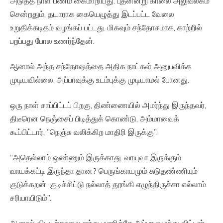
அடுத்த நாள் பணம் கைமாறியது. புதனன்று காலை அலுவலகம்
சென்றதும், தயாராக கையெழுத்து இடப்பட்ட வேலை
உறுதிக்கடிதம் வழங்கப் பட்டது. மிகவும் சந்தோசமாக, காற்றில்
பறப்பது போல உணர்ந்தேன்.
ஆனால் அந்த சந்தோஷத்தை அதிக நாட்கள் அனுபவிக்க
முடியவில்லை. அப்பாவுக்கு உடம்புக்கு முடியாமல் போனது.
ஒரு நாள் சாப்பிட்டப் பிறகு, திண்ணையில் அமர்ந்து இருந்தவர்,
திடீரென நெஞ்சைப் பிடித்துக் கொண்டு, அம்மாவைக்
கூப்பிட்டார், ”நெஞ்சு வலிக்கிற மாதிரி இருக்கு”.
“அதெல்லாம் ஒண்ணும் இருக்காது. வாயுவா இருக்கும்.
வாயக்கட்டி இருந்தா தான? பெருங்காயமும் சுடுதண்ணியும்
குடுக்கறன். குடிச்சிட்டு நல்லாத் தூங்கி எழுந்திருச்சா எல்லாம்
சரியாயிடும்”.
ஆனால் விடியற்காலை ஐந்து மணிக்கே அப்பா எழுந்து விட்டார்.