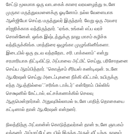
சேட்டு மூலமாக ஒரு வாடகைக் காரை வரவழைத்து உடனே
முருகா மருத்துவமனைக்கு ஓடினோம். நல்ல வேளையாக
ஆன்ஜியோ செய்த மருத்துவர் இருந்தார். வேறு ஒரு அவசர
சர்ஜரிக்காக வந்திருந்தார். “ஏங்க, உங்கள் எப்ப வரச்
சொன்னேன். ஒங்க இஷ்டத்துக்கு நாலு மாசம் கழிச்சு
வந்திருக்கிங்க. மாத்திரை ஒழுங்கா முழுங்கினீங்களா.
இடையில் ஒரு தடவ வந்ததோட சரி. பாக்கலாம்” என்று
சரமாரியாக திட்டிவிட்டு, அப்பாவை அட்மிட் செய்து, பரிசோதனை
செய்ய ஆரம்பித்தார். “கொஞ்சம் சீரியஸ் கண்டிஷன். உடனே
ஆபரேஷன் செய்து அடைப்புகளை நீக்கி விட்டால், உயிருக்கு
எந்த ஆபத்தில்லை”.”சரிங்க டாக்டர்” என்றோம்‌. பில்லிங்
செக்ஷனில் கேட்டால், லட்சக்கணக்கில் செலவு
ஆகுமென்றார்கள். அதுவுமில்லாமல் உடனே பாதித் தொகையை
கட்டினால் தான் ஆபரேஷன் என்றனர்.
நிலத்திற்கு அட்வான்ஸ் கொடுத்தவர்கள் தான் உடனே ஞாபகம்
வந்தனர். அம்மாப்பேட்டையில் இருந்த அருள் வீட்டிற்கு, நானும்