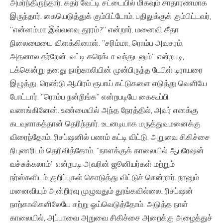
அமர்ந்திருந்தார். கதர் வேட்டி சட்டையில் மிகவும் சாதாரணமாக
இருந்தார். கையெடுத்துக் கும்பிட்டோம். பதிலுக்குக் கும்பிட்டவர்,
”என்னம்மா இவ்வளவு தூரம்?” என்றார். மனைவி கீதா
நிலைமையை விளக்கினாள். ”சரிம்மா, ரொம்ப அவசரம்,
அதனால தர்றேன். வட்டி கரெக்டா வந்துடனும்” என்றபடி,
டக்கென்று தனது நாற்காலியின் முன்பிருந்த டேபிள் டிராயரை
இழுத்து, ரெண்டு ஆயிரம் ரூபாய் கட்டுகளை எடுத்து வெளியே
போட்டார். ”ரொம்ப நன்றிங்க” என்றபடியே கைகூப்பி
வணங்கினேன். உண்மையில் அந்த நேரத்தில், அவர் எனக்கு
கடவுளாகத்தான் தெரிந்தார். உடனடியாக மருத்துவமனைக்கு
விரைந்தோம். ரிசப்ஷனில் பணம் கட்டி விட்டு, அறுவை சிகிச்சை
நிபுணரிடம் தெரிவித்தோம். ”நாளக்குக் காலையில் ஆபரேஷன்
வச்சுக்கலாம்” என்றபடி அவரின் ஜூனியர்கள் மற்றும்
நர்ஸ்களிடம் குறிப்புகள் கொடுத்து விட்டுச் சென்றார். நானும்
மனைவியும் அன்றிரவு முழுவதும் தூங்கவில்லை. ரிசப்ஷன்
நாற்காலிகளிலேயே சற்று ஓய்வெடுத்தோம். அடுத்த நாள்
காலையில், அப்பாவை அறுவை சிகிச்சை அறைக்கு அழைத்துச்