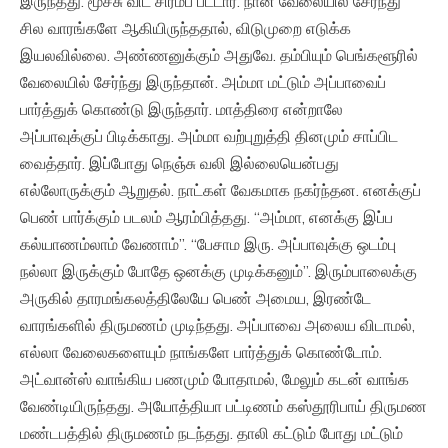
இருந்தது. மூச்சு விட சிரமப் பட்டார். நான் வேலையில் சேர்ந்து
சில வாரங்களே ஆகியிருந்ததால், விடுமுறை எடுக்க
இயலவில்லை. அண்ணனுக்கும் அதுவே. தம்பியும் பெங்களூரில்
வேலையில் சேர்ந்து இருந்தான்‌. அம்மா மட்டும் அப்பாவைப்
பார்த்துக் கொண்டு இருந்தார். மாத்திரை என்றாலே
அப்பாவுக்குப் பிடிக்காது. அம்மா வற்புறுத்தி தினமும் சாப்பிட
வைத்தார். இப்போது நெஞ்சு வலி இல்லையென்பது
எல்லோருக்கும் ஆறுதல். நாட்கள் வேகமாக நகர்ந்தன. எனக்குப்
பெண் பார்க்கும் படலம் ஆரம்பித்தது. “அம்மா, எனக்கு இப்ப
கல்யாணம்லாம் வேணாம்”. “பேசாம இரு. அப்பாவுக்கு ஒடம்பு
நல்லா இருக்கும் போதே ஒனக்கு முடிக்கனும்”. இரும்பாலைக்கு
அருகில் தாரமங்கலத்திலேயே பெண் அமைய, இரண்டே
வாரங்களில் திருமணம் முடிந்தது. அப்பாவை அலைய விடாமல்,
எல்லா வேலைகளையும் நாங்களே பார்த்துக் கொண்டோம்.
அட்வான்ஸ் வாங்கிய பணமும் போதாமல், மேலும் கடன் வாங்க
வேண்டியிருந்தது. அயோத்தியா பட்டிணம் கஸ்தூரிபாய் திருமண
மண்டபத்தில் திருமணம் நடந்தது. தாலி கட்டும் போது மட்டும்