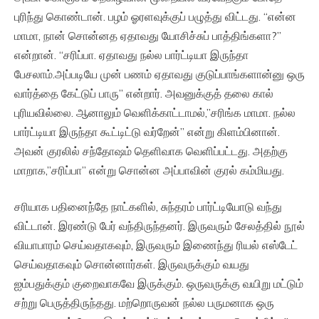
புரிந்து கொண்டான். பழம் ஓரளவுக்குப் பழுத்து விட்டது. “என்ன
மாமா, நான் சொன்னத ஏதாவது யோசிச்சுப் பாத்திங்களா?”
என்றான். “சரிப்பா. ஏதாவது நல்ல பார்ட்டியா இருந்தா
பேசலாம்.அப்படியே முன் பணம் ஏதாவது குடுப்பாங்களான்னு ஒரு
வார்த்தை கேட்டுப் பாரு” என்றார். அவனுக்குத் தலை கால்
புரியவில்லை. ஆனாலும் வெளிக்காட்டாமல்,”சரிங்க மாமா. நல்ல
பார்ட்டியா இருந்தா கூட்டிட்டு வர்றேன்” என்று கிளம்பினான்.
அவன் குரலில் சந்தோஷம் தெளிவாக வெளிப்பட்டது. அதற்கு
மாறாக,”சரிப்பா” என்று சொன்ன அப்பாவின் குரல் கம்மியது.
சரியாக பதினைந்தே நாட்களில், சுந்தரம் பார்ட்டியோடு வந்து
விட்டான். இரண்டு பேர் வந்திருந்தனர். இருவரும் சேலத்தில் நூல்
வியாபாரம் செய்வதாகவும், இருவரும் இணைந்து ரியல் எஸ்டேட்
செய்வதாகவும் சொன்னார்கள். இருவருக்கும் வயது
ஐம்பதுக்கும் குறைவாகவே இருக்கும். ஒருவருக்கு வயிறு மட்டும்
சற்று பெருத்திருந்தது. மற்றொருவன் நல்ல பருமனாக ஒரு