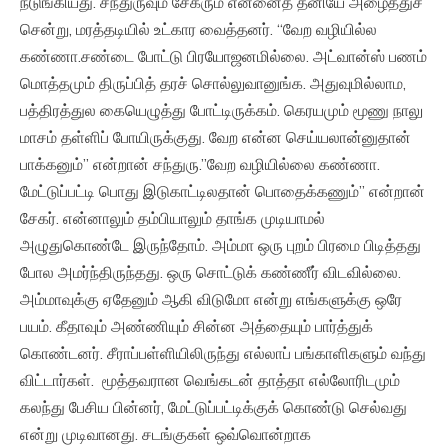
நடுங்கியது. சந்துருவும் சேகரும் என்னைத் தனியே அழைத்துச்
சென்று, மரத்தடியில் உட்கார வைத்தனர். “வேற வழியில்ல
கண்ணா.சண்டை போட்டு பிரயோஜனமில்லை. அட்வான்ஸ் பணம்
மொத்தமும் திருப்பித் தரச் சொல்லுவானுங்க. அதுவுமில்லாம,
பத்திரத்துல கையெழுத்து போட்டிருக்கம். கெரயமும் மூணு நாலு
மாசம் தள்ளிப் போயிருக்குது. வேற என்ன செய்யலான்னுதான்
பாக்கனும்” என்றான் சந்துரு.”வேற வழியில்லை கண்ணா.
மேட்டுப்பட்டி பொது இடுகாட்டிலதான் பொதைக்கணும்” என்றான்
சேகர். என்னாலும் தம்பியாலும் தாங்க முடியாமல்
அழுதுகொண்டே இருந்தோம். அம்மா ஒரு புறம் பிரமை பிடித்தது
போல அமர்ந்திருந்தது. ஒரு சொட்டுக் கண்ணீர் விடவில்லை.
அம்மாவுக்கு ஏதேனும் ஆகி விடுமோ என்று எங்களுக்கு ஒரே
பயம். கீதாவும் அண்ணியும் சின்ன அத்தையும் பார்த்துக்
கொண்டனர். சீராப்பள்ளியிலிருந்து எல்லாப் பங்காளிகளும் வந்து
விட்டார்கள். மூத்தவரான வெங்கடன் தாத்தா எல்லோரிடமும்
கலந்து பேசிய பின்னர், மேட்டுப்பட்டிக்குக் கொண்டு செல்வது
என்று முடிவானது. சடங்குகள் ஒவ்வொன்றாக