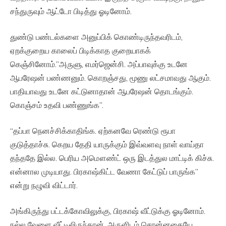
சந்துருவும் ஆட்டோ பிடித்து ஓடினோம்.
துண்டு பண்டல்களை அனுப்பிக் கொண்டிருந்தவரிடம்,
ஏறக்குறைய காலைப் பிடிக்காத குறையாகக்
கெஞ்சினோம்.”அருளு, எமர்ஜென்சி. அப்பாவுக்கு உடனே
ஆபரேஷன் பண்ணனும். கொறஞ்சது, மூணு லட்சமாவது ஆகும்.
பாதியாவது உடனே கட்டுனாதான் ஆபரேஷன் தொடங்கும்.
கொஞ்சம் உதவி பண்ணுங்க”.
“தப்பா நெனச்சிக்காதிங்க. ஏற்கனவே ரெண்டு ரூபா
குடுத்தாச்சு. கெறய தேதி யாருக்கும் இவ்வளவு நாள் வாய்தா
தந்ததே இல்ல. பெரிய அமௌண்ட் ஒரு இடத்துல மாட்டிக் கிச்சு.
என்னால முடியாது. பிரகாஷ்கிட்ட வேணா கேட்டுப் பாருங்க”
என்று நழுவி விட்டார்.
அங்கிருந்து பட்டக்கோவிலுக்கு, பிரகாஷ் வீட்டுக்கு ஓடினோம்.
நல்ல வேளை வீட்டிலிருந்தான். அருளிடம் சொன்னதையே