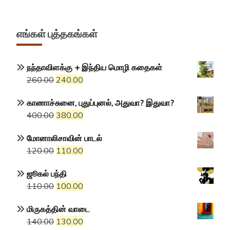
எங்கள் புத்தகங்கள்
நந்தாவிளக்கு + இந்திய மொழி கதைகள்
Original
Current
260.00
240.00
price
price
காணாச்சுனை, புதுப்புனல், அதுவா? இதுவா?
was:
is:
Original
Current
400.00
380.00
₹260.00.
₹240.00.
price
price
மோனாலிசாவின் பாடல்
was:
is:
Original
Current
120.00
110.00
₹400.00.
₹380.00.
price
price
ஜூகல் பந்தி
was:
is:
Original
Current
110.00
100.00
₹120.00.
₹110.00.
price
price
மிருகத்தின் வாடை
was:
is:
Original
Current
140.00
130.00
₹110.00.
₹100.00.