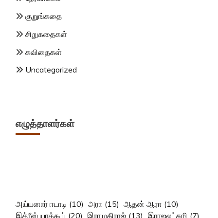
குறுங்கதை
சிறுகதைகள்
கவிதைகள்
Uncategorized
எழுத்தாளர்கள்
அய்யனார் ஈடாடி
(10)
அரா
(15)
ஆதன் ஆரா
(10)
இத்ரீஸ் யாக்கூப்
(20)
இரா.மதிராஜ்
(13)
இராஜலட்சுமி
(7)