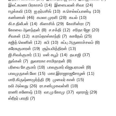
இலட்சுமண பிரகாசம்
(14)
இளையவன் சிவா
(24)
ஈழக்கவி
(10)
ஐ.தர்மசிங்
(10)
க.செல்லப்பாண்டி
(10)
கண்ணன்
(46)
கமலா முரளி
(28)
கயல்
(10)
கி.ச.திலீபன்
(14)
கிளாசிக்
(29)
கோசின்ரா
(7)
கோவை ஆனந்தன்
(8)
ச.சக்தி
(12)
சரிதா ஜோ
(20)
சீவகன்
(12)
சு.ராம்தாஸ்காந்தி
(7)
சுகதேவ்
(25)
சுஜித் லெனின்
(12)
சுபி
(10)
சுப்பு அருணாச்சலம்
(8)
சுரேசுகுமாரன்
(19)
சூர்யமித்திரன்
(13)
ஜி.சிவக்குமார்
(11)
டீன் கபூர்
(14)
தயாஜி
(37)
துங்கன்
(7)
துவாரகா சாமிநாதன்
(8)
பரிவை சே.குமார்
(18)
பாலகுமார் விஜயராமன்
(8)
பாலமுருகன்.லோ
(15)
மகா.இராஜராஜசோழன்
(11)
மாரி.கிருஷ்ணமூர்த்தி
(9)
முனவர் கான்
(15)
ரவி அல்லது
(26)
ரா.சண்முகவள்ளி
(18)
ராணி கணேஷ்
(10)
வா.மு.கோமு
(37)
ஷாராஜ்
(29)
ஸ்ரீதர் பாரதி
(7)