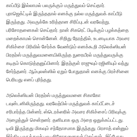
காப்பீடு இல்லாமல் பலருக்கும் மருத்துவம் செய்தார்.
புராஜெக்ட்டில் இருந்ததால் எனக்கு நல்ல மருத்துவக் காப்பீடு
இருந்தது. அவருக்கே உரித்தான சிரிப்புடன் வரவேற்று,
பரிசோதனைகள் செய்தார். நான் சிகரெட் பிடிக்கும் பழக்கத்தை
மறைக்காமல் சொன்னேன். சிறிது நேரத்தில், உடனடியாக அவசர
சிகிச்சை பிரிவில் சேர்க்க வேண்டும் எனக்கூறி அலெக்ஸியன்
பிரதர்ஸ் மருத்துவமனையிலிருந்த நுரையீரல் மருத்துவருக்கு
கடிதம் கொடுத்தனுப்பினார். இதற்குள் ராஜுவும் ரஜினியும் வந்து
சேர்ந்தனர். ஆம்புலன்ஸில் ஏறும் போதுதான் எனக்கு பிரச்சினை
பெரியது எனப் புரிந்தது.
அலெக்ஸியன் பிரதர்ஸ் மருத்துவமனை சிகாகோ
டவுன்டனிலிருந்தது. வரவேற்பில் மருத்துவக் காப்பீட்டைச்
சரிபார்த்த பின்னர், ஸ்டெரக்ஸரில் அவசர சிகிச்சைப் பிரிவுக்கு
அழைத்துச் சென்றனர். தனியாக ஒரு அறை ஒதுக்கப்பட்டது.
டிவி இருந்தது மிகவும் சந்தோசமாக இருந்தது. பிரசாத் என்னும்
இந்திய மருத்துவர் பல பரிசோதனைகள் செய்தார். இப்போது