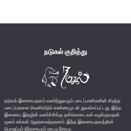
price
price
was:
is:
₹140.00.
₹130.00.
நடுகல் குறித்து
நடுகல் இணையதளம் வளர்ந்துவரும் படைப்பாளிகளின் சிறந்த
படைப்புகளை வெளியிடும் எண்ணமுடன் துவங்கப்பட்டது. இந்த
இணைய இதழின் வளர்ச்சிக்கு நன்கொடைகள் வழங்குவதன்
மூலம் உங்கள் ஆதரவைத்தரலாம். இந்த இணையதளத்தின்
பொறுப்பும் நிர்வாகமும் வா.மு.கோமு.