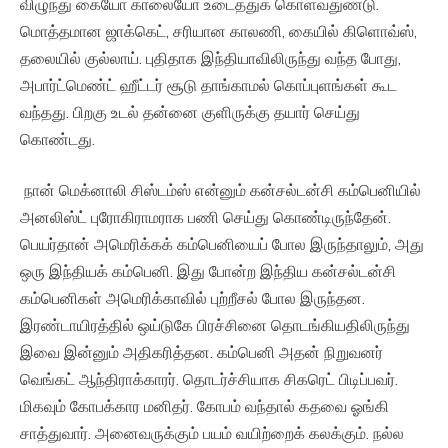
விழுந்து கையோ காலையோ உடைத்துக் கொள்வதுண்டு.
மொத்தமான ஜாக்கெட், சரியான காலணி, கையில் கிளொவ்ஸ்,
தலையில் குல்லாய். புதிதாக இந்தியாவிலிருந்து வந்த போது,
அபார்ட்மெண்ட் ஹீட்டர் சூடு தாங்காமல் கொப்புளங்கள் கூட
வந்தது. பிறகு உடல் தன்னை குளிருக்கு தயார் செய்து
கொண்டது.
நான் மெக்னாலி சிஸ்டம்ஸ் என்னும் கன்சல்டன்சி கம்பெனியில்
அனலிஸ்ட் புரோகிராமராக பணி செய்து கொண்டிருந்தேன்.
பெயர்தான் அமெரிக்கக் கம்பெனியைப் போல இருந்தாலும், அது
ஒரு இந்தியக் கம்பெனி. இது போன்ற இந்திய கன்சல்டன்சி
கம்பெனிகள் அமெரிக்காவில் புற்றீசல் போல இருந்தன.
இரண்டாயிரத்தில் ஒய்டுகே பிரச்சினை தொடங்கியதிலிருந்து
இவை இன்னும் அதிகரித்தன. கம்பெனி அதன் நிறுவனர்
வெங்கட் ஆந்திராக்காரர். தொடர்ச்சியாக சிகரெட் பிடிப்பவர்.
மிகவும் கோபக்கார மனிதர். கோபம் வந்தால் கதவை ஓங்கி
சாத்துவார். அனைவருக்கும் பயம் வயிற்றைக் கலக்கும். நல்ல