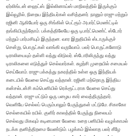
ஏர்லிங்டன் ஹைட்ஸ். இல்லினாய்ஸ் மாநிலத்தில் இருக்கும்
இவ்வூரில், நிறைய இந்தியர்கள் வசித்தனர். நானும் ராஜு மற்றும்
ரஜினி ஆகியோர் ஒரு சிங்கிள் பெட்ரூம் அபார்ட்மெண்ட்டில்
தங்கியிருந்தோம். பக்கத்திலேயே ஒரு டிபார்ட்மெண்ட் ஸ்டோர்
மற்றும் பார்மசியும் இருந்தன. வார இறுதியில் ஸ்டாருக்குச்
சென்று, பொருட்கள் வாங்கி வருவோம். பலர் பொருட்களோடு
டிராலியையும் தள்ளி வந்து விடுவர். ஸ்டோரிலிருந்து வந்து
டிராலிகளை எடுத்துச் செல்வார்கள். சுழற்சி முறையில் சமையல்
செய்வோம். ராஜு பக்கத்து நகரத்தில் உள்ள ஒரு இந்தியக்
கடையில் வேலை செய்து வந்தான். ரஜினி மற்றொரு இந்திய
கன்சல்டன்சி கம்பெனியில் ரெக்ரூட்டராக வேலை செய்து
வந்தான். ராஜு மட்டும் ஒரு பழைய கார் வைத்திருந்தார்.
வெளியே செல்லப் பெரும்பாலும் பேருந்துகள் மட்டுமே. சிகாகோ
செல்கையில் ரயில். குளிர் காலத்தில் பேருந்து நிலையம்
செல்வது மிகவும் கடினமான வேலை. உறை பனியில் வழுக்காமல்
நடக்க தனித்திறமை வேண்டும். பழக்கம் இல்லாத பலர் கீழே