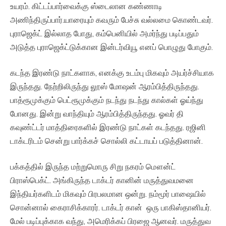
உயரம். கிட்டப்பார்வைக்கு ஸ்டைலான கண்ணாடி
அணிந்திருப்பார்.யாரையும் கவரும் பேச்சு வல்லமை கொண்டவர்.
புராஜெக்ட் இல்லாத போது, கம்பெனியில் அமர்ந்து படிப்பதும்
அடுத்த புராஜெக்ட்டுக்கான இன்டர்வியூ எனப் பொழுது போகும்.
கடந்த இரண்டு நாட்களாக, எனக்கு உடம்பு மிகவும் அயர்ச்சியாக
இருந்தது. நேற்றிலிருந்து லூஸ் மோஷன் ஆரம்பித்திருந்தது.
பாத்ரூமுக்கும் பெட்ரூமுக்கும் நடந்து நடந்து கால்கள் ஓய்ந்து
போனது. இன்று வாந்தியும் ஆரம்பித்திருந்தது. ஓவர் தி
கவுண்ட்டர் மாத்திரைகளில் இரண்டு நாட்கள் கடந்தது. ரஜினி
டாக்டரிடம் சென்று பார்க்கச் சொல்லி கட்டாயப் படுத்தினான்.
பக்கத்தில் இருந்த மற்றுமொரு சிறு நகரம் மௌன்ட்
பிராஸ்பெக்ட். அங்கிருந்த டாக்டர் கானின் மருத்துவமனை
இந்தியர்களிடம் மிகவும் பிரபலமான ஒன்று. நம்மூர் பாஷையில்
சொன்னால் கைராசிக்காரர். டாக்டர் கான் ஒரு பாகிஸ்தானியர்.
மேல் படிப்புக்காக வந்து, அமெரிக்கப் பிரஜை ஆனவர். மருத்துவ