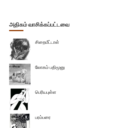
அதிகம் வாசிக்கப்பட்டவை
சிறைமீட்டாள்
லோகம் பதிமூனு
பெரியபுள்ள
பரம்பரை