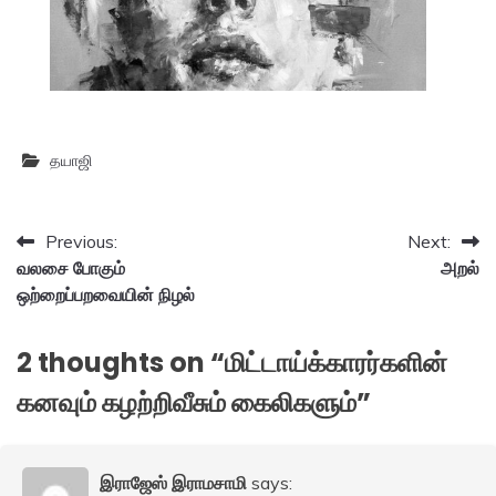
தயாஜி
Post
Previous:
Next:
வலசை போகும்
அறல்
navigation
ஒற்றைப்பறவையின் நிழல்
2 thoughts on “
மிட்டாய்க்காரர்களின்
கனவும் கழற்றிவீசும் கைலிகளும்
”
இராஜேஸ் இராமசாமி
says: