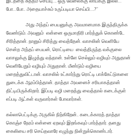
இடத்தை சுத்தம் செய்யு…. ஒரு வேலைக்கு லாய்க்கு இல்ல…
போ…போ.. அதையாச்சும் உருப்படியா செய்யி….?”
அது அந்தப் பையனுக்கு அவமானமாக இருந்திருக்க
வேண்டும். அவனும் என்னை ஒருமாதிரி பார்த்துக் கொண்டே
சிரித்தான். நானும் சிரித்து வைத்தேன். வாசலின் வெளியே
சென்ற அந்தப் பையன், ரொட்டியை வைத்திருந்த வக்குலை
வாசலுக்கு இழுத்து வந்தான். உள்ளே செல்லும் வழியும் அதுதான்
வெளியேறும் வழியும் அதுதான். மீண்டும் வழியை
மறைத்துவிட்டான். வாசலில் உட்கார்ந்து ரொட்டி பாக்கேட்டுகளை
துடைக்க ஆரம்பித்தான். தாத்தா அவனைச் சரியாகத்தான்
திட்டியிருக்கிறார். இப்படி வழி மறைத்து வைத்தால் கடைக்குள்
எப்படி ஆட்கள் வருவார்கள் போவார்கள்.
கல்லாபெட்டிக்கு அருகில் நிற்கிறேன்.. கடைக்காரத் தாத்தா
கொஞ்ச நேரம் என்னை ஏறவும் இறங்கவும் பார்த்தார். தனது
கைலியை சரி செய்தவாரே எழுந்து நின்றுக்கொண்டார்.