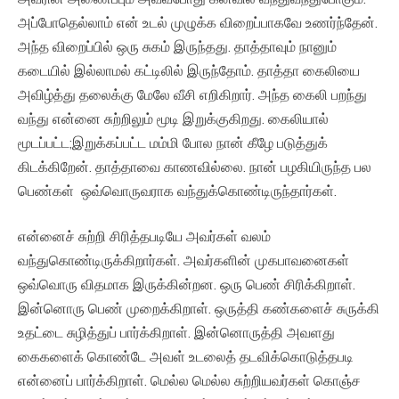
அப்போதெல்லாம் என் உடல் முழுக்க விறைப்பாகவே உணர்ந்தேன்.
அந்த விறைப்பில் ஒரு சுகம் இருந்தது. தாத்தாவும் நானும்
கடையில் இல்லாமல் கட்டிலில் இருந்தோம். தாத்தா கைலியை
அவிழ்த்து தலைக்கு மேலே வீசி எறிகிறார். அந்த கைலி பறந்து
வந்து என்னை சுற்றிலும் மூடி இறுக்குகிறது. கைலியால்
மூடப்பட்ட;இறுக்கப்பட்ட மம்மி போல நான் கீழே படுத்துக்
கிடக்கிறேன். தாத்தாவை காணவில்லை. நான் பழகியிருந்த பல
பெண்கள் ஒவ்வொருவராக வந்துக்கொண்டிருந்தார்கள்.
என்னைச் சுற்றி சிரித்தபடியே அவர்கள் வலம்
வந்துகொண்டிருக்கிறார்கள். அவர்களின் முகபாவனைகள்
ஒவ்வொரு விதமாக இருக்கின்றன. ஒரு பெண் சிரிக்கிறாள்.
இன்னொரு பெண் முறைக்கிறாள். ஒருத்தி கண்களைச் சுருக்கி
உதட்டை சுழித்துப் பார்க்கிறாள். இன்னொருத்தி அவளது
கைகளைக் கொண்டே அவள் உடலைத் தடவிக்கொடுத்தபடி
என்னைப் பார்க்கிறாள். மெல்ல மெல்ல சுற்றியவர்கள் கொஞ்ச