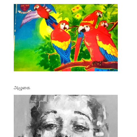
அழுகை