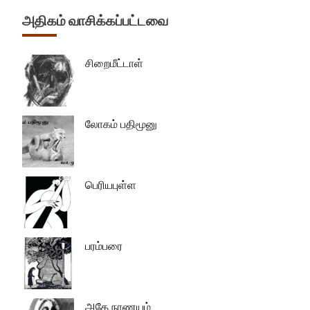
அதிகம் வாசிக்கப்பட்டவை
சிறைமீட்டாள்
லோகம் பதிமூனு
பெரியபுள்ள
பரம்பரை
அதே நாணயம்