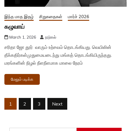
இந்த மாத இதழ்
சிறுகதைகள்
மார்ச் 2026
கழுவாய்
March 1, 2026
நடுகல்
சரிதா ஜோ தூர் வாரும் உற்சவம் தொடங்கியது. வெயிலின்
தீக்கதிர்கள்முதுமையடைந்து மங்கத் தொடங்கியிருந்தது.
மரங்களின் நிழல் நீளநீளமாக மாலை நேரம்
மேலும் படிக்க
Posts
1
2
3
Next
pagination