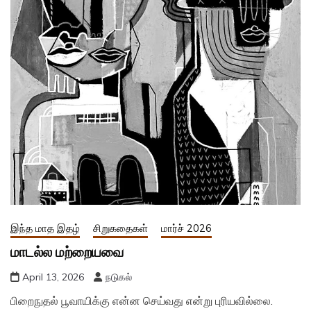
இந்த மாத இதழ்
சிறுகதைகள்
மார்ச் 2026
மாடல்ல மற்றையவை
April 13, 2026
நடுகல்
பிறைநுதல் பூவாயிக்கு என்ன செய்வது என்று புரியவில்லை.