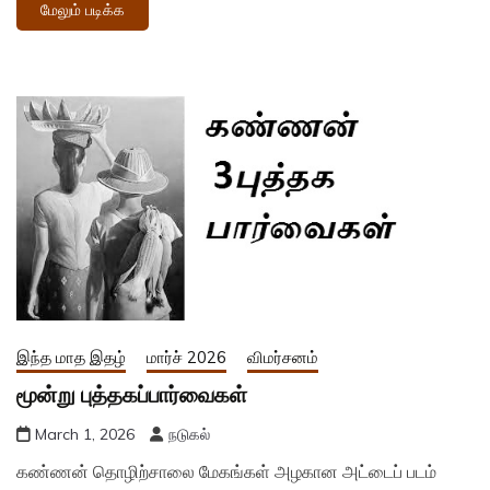
மேலும் படிக்க
இந்த மாத இதழ்
மார்ச் 2026
விமர்சனம்
மூன்று புத்தகப்பார்வைகள்
March 1, 2026
நடுகல்
கண்ணன் தொழிற்சாலை மேகங்கள் அழகான அட்டைப் படம்