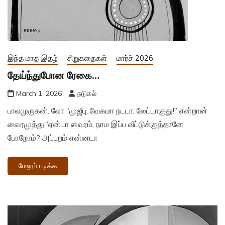
இந்த மாத இதழ்
சிறுகதைகள்
மார்ச் 2026
தேய்ந்துபோன ரேகை…
March 1, 2026
நடுகல்
பாலமுருகன். லோ “முஜீபு, வேகமா நடடா, லேட்டாகுது!” என்றான்
வைரமுத்து.“ஏன்டா வைரம், நாம இப்ப வீட்டுக்குத்தானே
போறோம்? அப்புறம் என்னடா
மேலும் படிக்க