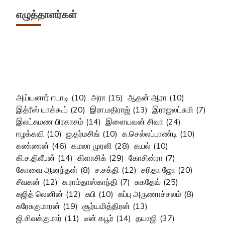
எழுத்தாளர்கள்
அய்யனார் ஈடாடி
(10)
அரா
(15)
ஆதன் ஆரா
(10)
இத்ரீஸ் யாக்கூப்
(20)
இரா.மதிராஜ்
(13)
இராஜலட்சுமி
(7)
இலட்சுமண பிரகாசம்
(14)
இளையவன் சிவா
(24)
ஈழக்கவி
(10)
ஐ.தர்மசிங்
(10)
க.செல்லப்பாண்டி
(10)
கண்ணன்
(46)
கமலா முரளி
(28)
கயல்
(10)
கி.ச.திலீபன்
(14)
கிளாசிக்
(29)
கோசின்ரா
(7)
கோவை ஆனந்தன்
(8)
ச.சக்தி
(12)
சரிதா ஜோ
(20)
சீவகன்
(12)
சு.ராம்தாஸ்காந்தி
(7)
சுகதேவ்
(25)
சுஜித் லெனின்
(12)
சுபி
(10)
சுப்பு அருணாச்சலம்
(8)
சுரேசுகுமாரன்
(19)
சூர்யமித்திரன்
(13)
ஜி.சிவக்குமார்
(11)
டீன் கபூர்
(14)
தயாஜி
(37)