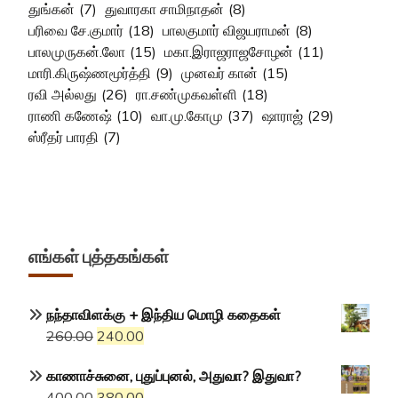
துங்கன்
(7)
துவாரகா சாமிநாதன்
(8)
பரிவை சே.குமார்
(18)
பாலகுமார் விஜயராமன்
(8)
பாலமுருகன்.லோ
(15)
மகா.இராஜராஜசோழன்
(11)
மாரி.கிருஷ்ணமூர்த்தி
(9)
முனவர் கான்
(15)
ரவி அல்லது
(26)
ரா.சண்முகவள்ளி
(18)
ராணி கணேஷ்
(10)
வா.மு.கோமு
(37)
ஷாராஜ்
(29)
ஸ்ரீதர் பாரதி
(7)
எங்கள் புத்தகங்கள்
நந்தாவிளக்கு + இந்திய மொழி கதைகள்
Original
Current
260.00
240.00
price
price
காணாச்சுனை, புதுப்புனல், அதுவா? இதுவா?
was:
is:
Original
Current
400.00
380.00