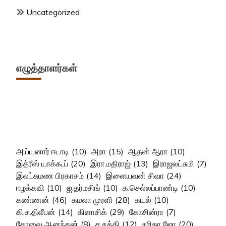
Uncategorized
எழுத்தாளர்கள்
அய்யனார் ஈடாடி
(10)
அரா
(15)
ஆதன் ஆரா
(10)
இத்ரீஸ் யாக்கூப்
(20)
இரா.மதிராஜ்
(13)
இராஜலட்சுமி
(7)
இலட்சுமண பிரகாசம்
(14)
இளையவன் சிவா
(24)
ஈழக்கவி
(10)
ஐ.தர்மசிங்
(10)
க.செல்லப்பாண்டி
(10)
கண்ணன்
(46)
கமலா முரளி
(28)
கயல்
(10)
கி.ச.திலீபன்
(14)
கிளாசிக்
(29)
கோசின்ரா
(7)
கோவை ஆனந்தன்
(8)
ச.சக்தி
(12)
சரிதா ஜோ
(20)