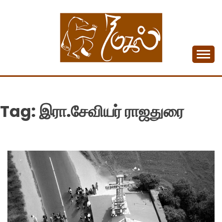
Skip
to
content
Tamil Monthly Magazine
NADUKAL
Tag:
இரா.சேவியர் ராஜதுரை