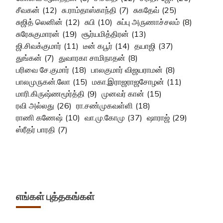
சீவகன்
(12)
சு.ராம்தாஸ்காந்தி
(7)
சுகதேவ்
(25)
சுஜித் லெனின்
(12)
சுபி
(10)
சுப்பு அருணாச்சலம்
(8)
சுரேசுகுமாரன்
(19)
சூர்யமித்திரன்
(13)
ஜி.சிவக்குமார்
(11)
டீன் கபூர்
(14)
தயாஜி
(37)
துங்கன்
(7)
துவாரகா சாமிநாதன்
(8)
பரிவை சே.குமார்
(18)
பாலகுமார் விஜயராமன்
(8)
பாலமுருகன்.லோ
(15)
மகா.இராஜராஜசோழன்
(11)
மாரி.கிருஷ்ணமூர்த்தி
(9)
முனவர் கான்
(15)
ரவி அல்லது
(26)
ரா.சண்முகவள்ளி
(18)
ராணி கணேஷ்
(10)
வா.மு.கோமு
(37)
ஷாராஜ்
(29)
ஸ்ரீதர் பாரதி
(7)
எங்கள் புத்தகங்கள்