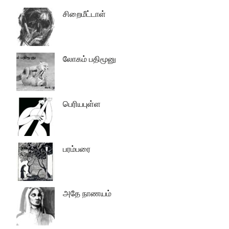
சிறைமீட்டாள்
லோகம் பதிமூனு
பெரியபுள்ள
பரம்பரை
அதே நாணயம்