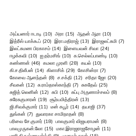
அய்யனார் ஈடாடி
(10)
அரா
(15)
ஆதன் ஆரா
(10)
இத்ரீஸ் யாக்கூப்
(20)
இரா.மதிராஜ்
(13)
இராஜலட்சுமி
(7)
இலட்சுமண பிரகாசம்
(14)
இளையவன் சிவா
(24)
ஈழக்கவி
(10)
ஐ.தர்மசிங்
(10)
க.செல்லப்பாண்டி
(10)
கண்ணன்
(46)
கமலா முரளி
(28)
கயல்
(10)
கி.ச.திலீபன்
(14)
கிளாசிக்
(29)
கோசின்ரா
(7)
கோவை ஆனந்தன்
(8)
ச.சக்தி
(12)
சரிதா ஜோ
(20)
சீவகன்
(12)
சு.ராம்தாஸ்காந்தி
(7)
சுகதேவ்
(25)
சுஜித் லெனின்
(12)
சுபி
(10)
சுப்பு அருணாச்சலம்
(8)
சுரேசுகுமாரன்
(19)
சூர்யமித்திரன்
(13)
ஜி.சிவக்குமார்
(11)
டீன் கபூர்
(14)
தயாஜி
(37)
துங்கன்
(7)
துவாரகா சாமிநாதன்
(8)
பரிவை சே.குமார்
(18)
பாலகுமார் விஜயராமன்
(8)
பாலமுருகன்.லோ
(15)
மகா.இராஜராஜசோழன்
(11)
மாரி.கிருஷ்ணமூர்த்தி
(9)
முனவர் கான்
(15)