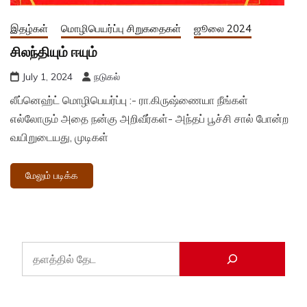
இதழ்கள்
மொழிபெயர்ப்பு சிறுகதைகள்
ஜூலை 2024
சிலந்தியும் ஈயும்
July 1, 2024
நடுகல்
லீப்னெஹ்ட் மொழிபெயர்ப்பு :- ரா.கிருஷ்ணையா நீங்கள்
எல்லோரும் அதை நன்கு அறிவீர்கள்- அந்தப் பூச்சி சால் போன்ற
வயிறுடையது, முடிகள்
மேலும் படிக்க