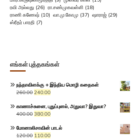
ரவி அல்லது
(26)
ரா.சண்முகவள்ளி
(18)
ராணி கணேஷ்
(10)
வா.மு.கோமு
(37)
ஷாராஜ்
(29)
ஸ்ரீதர் பாரதி
(7)
எங்கள் புத்தகங்கள்
நந்தாவிளக்கு + இந்திய மொழி கதைகள்
Original
Current
260.00
240.00
price
price
காணாச்சுனை, புதுப்புனல், அதுவா? இதுவா?
was:
is:
Original
Current
400.00
380.00
₹260.00.
₹240.00.
price
price
மோனாலிசாவின் பாடல்
was:
is:
Original
Current
120.00
110.00
₹400.00.
₹380.00.