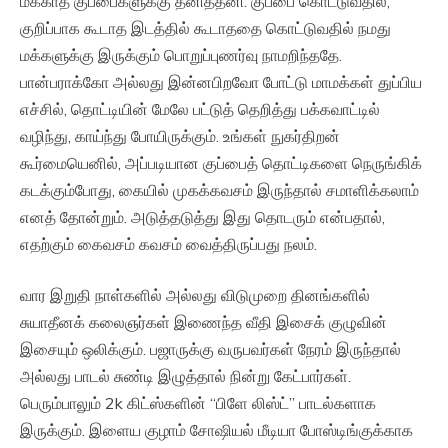
மக்காத குப்பைகளுக்கு தனித்தனி. குப்பை கொட்டுவதில்,
குறிப்பாக கூடாத இடத்தில் கூடாததை கொட்டுவதில் நமது
மக்களுக்கு இருக்கும் பொறுப்புணர்வு நாமறிந்ததே.
பான்பராக்கோ அல்லது இன்னபிறவோ போட்டு மாமக்கள் துப்பிய
எச்சில், தொட்டியின் மேலே பட்டுத் தெறித்து பக்கவாட்டில்
வழிந்து, காய்ந்து போயிருக்கும். உங்கள் நுகர்திறன்
கூர்மையெனில், அப்படியான குப்பைத் தொட்டிகளை நெருங்கிக்
கடக்கும்போது, கையில் முகக்கவசம் இருந்தால் சமாளிக்கலாம்
எனத் தோன்றும். அடுத்தடுத்து இது தொடரும் என்பதால்,
எதற்கும் கைவசம் கவசம் வைத்திருப்பது நலம்.
வார இறுதி நாள்களில் அல்லது விடுமுறை தினங்களில்
சுயாதீனக் கலைஞர்கள் இணைந்த வீதி இசைக் குழுவின்
இசையும் ஒலிக்கும். பஜாருக்கு வருபவர்கள் நேரம் இருந்தால்
அல்லது பாடல் சுண்டி இழுத்தால் நின்று கேட்பார்கள்.
பெரும்பாலும் 2k கிட்ஸ்களின் “பிளே லிஸ்ட்” பாடல்களாக
இருக்கும். இளைய குழாம் சோஷியல் மீடியா போஸ்டிங்குக்காக