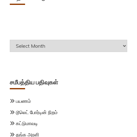
Archives
சமீபத்திய பதிவுகள்
பயணம்
டூலெட் போர்டின் நிறம்
கட்டுமாவடி
தங்க அரளி