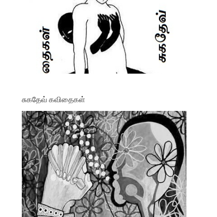
சுகதேவ் கவிதைகள்