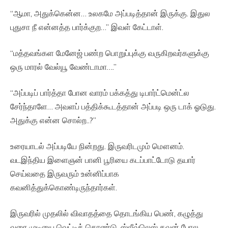
“ஆமா, அதுக்கென்ன… உலகமே அப்படித்தான் இருக்கு. இதுல
புதுசா நீ என்னத்த பார்க்குற…” இவள் கேட்டாள்.
“மத்தவங்கள மேனேஜ் பண்ற பொறுப்புக்கு வருகிறவர்களுக்கு
ஒரு மாரல் வேல்யூ வேண்டாமா….”
“அப்படிப் பார்த்தா போன வாரம் பக்கத்து டிபார்ட்மென்ட்ல
சேர்ந்தாளே… அவளப் பத்திக்கூடத்தான் அப்படி ஒரு டாக் ஓடுது.
அதுக்கு என்ன சொல்ற..?”
உரையாடல் அப்படியே நின்றது. இருவரிடமும் மௌனம்.
வடஇந்திய இளைஞன் பானி பூரியை கடப்பாட்டோடு தயார்
செய்வதை இருவரும் உன்னிப்பாக
கவனித்துக்கொண்டிருந்தார்கள்.
இருவரில் முதலில் விவாதத்தை தொடங்கிய பெண், கழுத்து
வரை முடியை வெட்டிக் கொண்டு, ஸ்லீவ்லெஸ் கவுன் போல