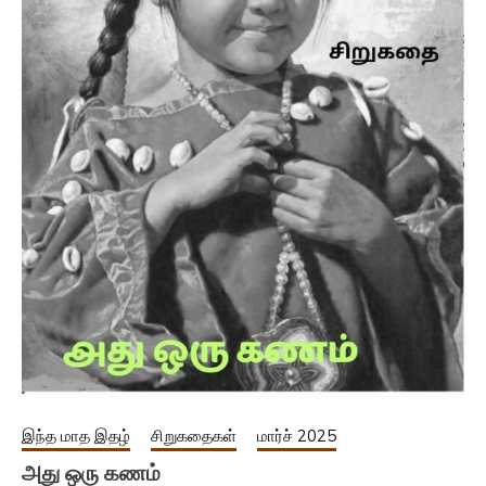
இந்த மாத இதழ்
சிறுகதைகள்
மார்ச் 2025
அது ஒரு கணம்