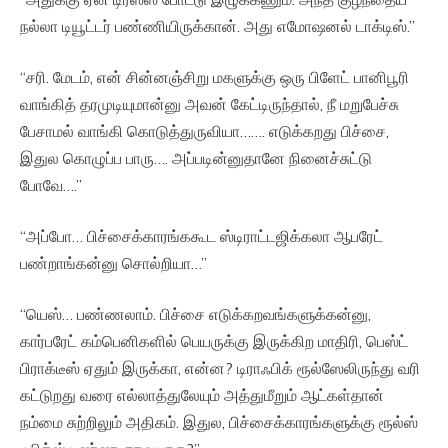
நல்லா டியூட்டர் பண்ணியிருக்கான். அது எமோஷனல் டாக்டிஸ்.”
“சரி. மேடம், என் சின்னஞ்சிறு மகளுக்கு ஒரு பிளேட் பானிபூரி
வாங்கித் தரமுடியுமான்னு அவன் கேட்டிருந்தால், நீ மறுபேச்சு
பேசாமல் வாங்கி கொடுத்துருவியா……. எடுக்கறது பிச்சை,
இதுல கொழுப்ப பாரு…. அப்படின்னுதானே நினைச்சுட்டு
போவே….”
“அப்போ… பிச்சைக்காரங்ககூட ஸ்டிராட்டஜிக்கலா ஆபரேட்
பண்றாங்கன்னு சொல்றியா…”
“யெஸ்… பண்ணலாம். பிச்சை எடுக்கறவங்களுக்கன்னு,
கார்பரேட் கம்பெனிகளில் பெயருக்கு இருக்கிற மாதிரி, பெஸ்ட்
பிராக்டீஸ் ஏதும் இருக்கா, என்ன? டிராஃபிக் ரூல்ஸேலிருந்து வரி
கட்டுறது வரை எல்லாத்துலேயும் அத்துமீறும் ஆட்கள்தான்
நம்மை சுற்றிலும் அதிகம். இதுல, பிச்சைக்காரங்களுக்கு ரூல்ஸ்