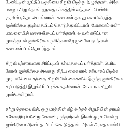
பேண்ட்டின் முட்டுப் பகுதியை சிறுமி பிடித்து இழுத்தாள். அதே
பழைய சிறுமிதான். தந்தை பக்கத்தில் வந்தான். மெல்லிய
குரலில் ஏதோ சொன்னான். கணவன் தனது கையிலிருந்த
ஐஸ்கிரீமை குழந்தையிடம் கொடுத்துவிட்டான். போகலாம் என்ற
பாவனையில் மனைவியைப் பார்த்தான். அவள் கடுப்பான
முகத்துடன் ஐஸ்கிரீமை ருசித்தவாறே முன்னே நடந்தாள்.
கணவன் பின்தொடர்ந்தான்.
சிறுமி உற்சாகமான சிரிப்புடன் தந்தையைப் பார்த்தாள். பெரிய
கோன் ஐஸ்கிரீமை அவளது சிறிய கைகளால் சரியாகப் பிடிக்க
முடியவில்லை. தந்தை, சிறுமியின் கைகளில் இருந்த ஐஸ்கிரீமை
சரிப்படுத்தி இறுக்கிப் பிடிக்க உதவினான். வேகமாக சிறுமி
முன்சென்றாள்.
சற்று தொலைவில், ஒரு மரத்தின் கீழ் அந்தச் சிறுமியின் தாயும்
சகோதரியும் நின்று கொண்டிருந்தார்கள். இவள் ஓடிச் சென்று
ஐஸ்கிரீமை அவள் தாயிடம் கொடுத்தாள். அவள் அதை வாங்கி