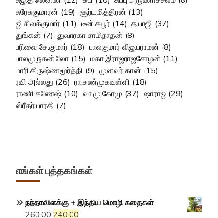
சுஜித் லெனின்
(12)
சுபி
(10)
சுப்பு அருணாச்சலம்
(8)
சுரேசுகுமாரன்
(19)
சூர்யமித்திரன்
(13)
ஜி.சிவக்குமார்
(11)
டீன் கபூர்
(14)
தயாஜி
(37)
துங்கன்
(7)
துவாரகா சாமிநாதன்
(8)
பரிவை சே.குமார்
(18)
பாலகுமார் விஜயராமன்
(8)
பாலமுருகன்.லோ
(15)
மகா.இராஜராஜசோழன்
(11)
மாரி.கிருஷ்ணமூர்த்தி
(9)
முனவர் கான்
(15)
ரவி அல்லது
(26)
ரா.சண்முகவள்ளி
(18)
ராணி கணேஷ்
(10)
வா.மு.கோமு
(37)
ஷாராஜ்
(29)
ஸ்ரீதர் பாரதி
(7)
எங்கள் புத்தகங்கள்
நந்தாவிளக்கு + இந்திய மொழி கதைகள்
Original
Current
260.00
240.00