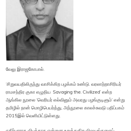
வேலு இராஜகோபால்.
‘சிறுவயதிலிருந்து வாசிக்கிற பழக்கம் உண்டு. வரலாற்றாசிரியர்
ராமசந்திர குகா எழுதிய Savaging the. Civilized’ என்ற
ஆங்கில நூலை ‘வெரியர் எல்வினும் அவரது பழங்குடிளும்’ என்று
தமிழில் நான் மொழிபெயர்த்து, அந்நூலை காலச்சுவடு பதிப்பகம்
2015இல் வெளியிட்டுள்ளது.
எதிர்பாராத விபத்தாக என்னை உறுத்துகிற விஷயங்களைப்