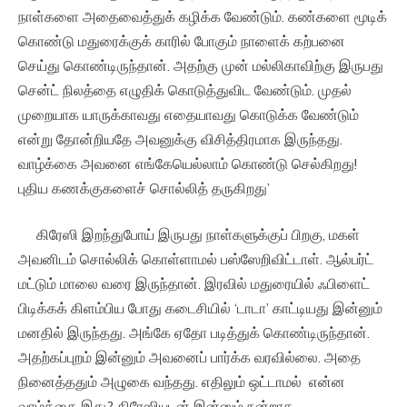
நாள்களை அதைவைத்துக் கழிக்க வேண்டும். கண்களை மூடிக்
கொண்டு மதுரைக்குக் காரில் போகும் நாளைக் கற்பனை
செய்து கொண்டிருந்தான். அதற்கு முன் மல்லிகாவிற்கு இருபது
சென்ட் நிலத்தை எழுதிக் கொடுத்துவிட வேண்டும். முதல்
முறையாக யாருக்காவது எதையாவது கொடுக்க வேண்டும்
என்று தோன்றியதே அவனுக்கு விசித்திரமாக இருந்தது.
வாழ்க்கை அவனை எங்கேயெல்லாம் கொண்டு செல்கிறது!
புதிய கணக்குகளைச் சொல்லித் தருகிறது’
கிரேஸி இறந்துபோய் இருபது நாள்களுக்குப் பிறகு, மகள்
அவனிடம் சொல்லிக் கொள்ளாமல் பஸ்ஸேறிவிட்டாள். ஆல்பர்ட்
மட்டும் மாலை வரை இருந்தான். இரவில் மதுரையில் ஃபிளைட்
பிடிக்கக் கிளம்பிய போது கடைசியில் ‘டாடா’ காட்டியது இன்னும்
மனதில் இருந்தது. அங்கே ஏதோ படித்துக் கொண்டிருந்தான்.
அதற்கப்புறம் இன்னும் அவனைப் பார்க்க வரவில்லை. அதை
நினைத்ததும் அழுகை வந்தது. எதிலும் ஒட்டாமல் என்ன
வாழ்க்கை இது? கிரேஸியுடன் இன்னும் நன்றாக