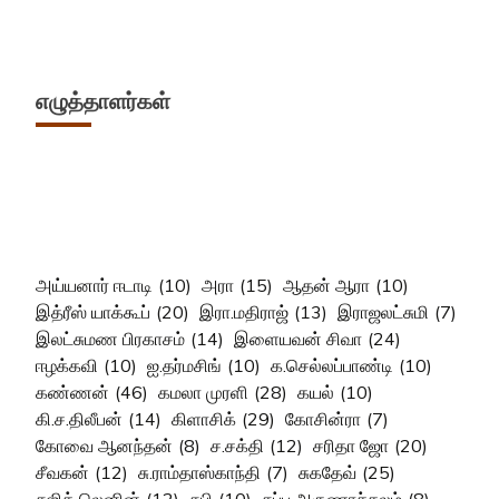
எழுத்தாளர்கள்
அய்யனார் ஈடாடி
(10)
அரா
(15)
ஆதன் ஆரா
(10)
இத்ரீஸ் யாக்கூப்
(20)
இரா.மதிராஜ்
(13)
இராஜலட்சுமி
(7)
இலட்சுமண பிரகாசம்
(14)
இளையவன் சிவா
(24)
ஈழக்கவி
(10)
ஐ.தர்மசிங்
(10)
க.செல்லப்பாண்டி
(10)
கண்ணன்
(46)
கமலா முரளி
(28)
கயல்
(10)
கி.ச.திலீபன்
(14)
கிளாசிக்
(29)
கோசின்ரா
(7)
கோவை ஆனந்தன்
(8)
ச.சக்தி
(12)
சரிதா ஜோ
(20)
சீவகன்
(12)
சு.ராம்தாஸ்காந்தி
(7)
சுகதேவ்
(25)