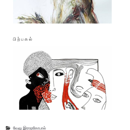
பி ற் ப க ல்
வேலு இராஜகோபால்