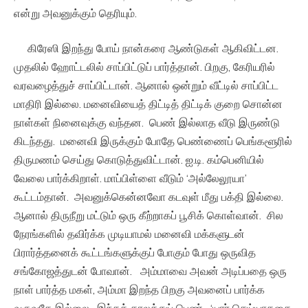
என்று அவனுக்கும் தெரியும்.
கிரேஸி இறந்து போய் நான்கரை ஆண்டுகள் ஆகிவிட்டன.
முதலில் ஹோட்டலில் சாப்பிட்டுப் பார்த்தான். பிறகு, கேரியரில்
வரவழைத்துச் சாப்பிட்டான். ஆனால் ஒன்றும் வீட்டில் சாப்பிட்ட
மாதிரி இல்லை. மனைவியைத் திட்டித் திட்டிக் குறை சொன்ன
நாள்கள் நினைவுக்கு வந்தன. பெண் இல்லாத வீடு இருண்டு
கிடந்தது. மனைவி இருக்கும் போதே பெண்ணைப் பெங்களூரில்
திருமணம் செய்து கொடுத்துவிட்டான். ஐ.டி. கம்பெனியில்
வேலை பார்க்கிறாள். மாப்பிள்ளை வீடும் ‘அல்லேலூயா’
கூட்டம்தான். அவனுக்கென்னவோ கடவுள் மீது பக்தி இல்லை.
ஆனால் திருநீறு மட்டும் ஒரு கீற்றாகப் பூசிக் கொள்வான். சில
நேரங்களில் தவிர்க்க முடியாமல் மனைவி மக்களுடன்
பிரார்த்தனைக் கூட்டங்களுக்குப் போகும் போது ஒருவித
சங்கோஜத்துடன் போவான். அம்மாவை அவன் அடிப்பதை ஒரு
நாள் பார்த்த மகள், அம்மா இறந்த பிறகு அவனைப் பார்க்க
வருவதே இல்லை. இந்தக் காலத்துப் பெண். ‘யார் செய்யாததை