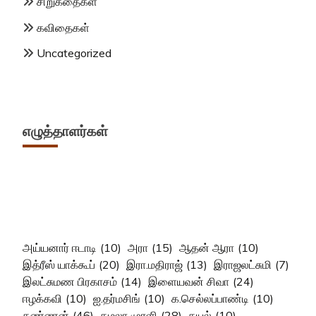
சிறுகதைகள்
கவிதைகள்
Uncategorized
எழுத்தாளர்கள்
அய்யனார் ஈடாடி
(10)
அரா
(15)
ஆதன் ஆரா
(10)
இத்ரீஸ் யாக்கூப்
(20)
இரா.மதிராஜ்
(13)
இராஜலட்சுமி
(7)
இலட்சுமண பிரகாசம்
(14)
இளையவன் சிவா
(24)
ஈழக்கவி
(10)
ஐ.தர்மசிங்
(10)
க.செல்லப்பாண்டி
(10)
கண்ணன்
(46)
கமலா முரளி
(28)
கயல்
(10)