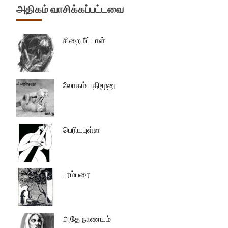
அதிகம் வாசிக்கப்பட்டவை
சிறைமீட்டாள்
லோகம் பதிமூனு
பெரியபுள்ள
பரம்பரை
அதே நாணயம்