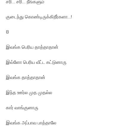
சரி… சரி… நீங்களும்
குடைந்து கொண்டிருக்கிறீர்களா…!
8
இவங்க பெரிய தாத்தாதான்
இவ்ளோ பெரிய வீட்ட கட்டுனாரு
இவங்க தாத்தாதான்
இந்த ஊர்ல முத முதல்ல
கார் வாங்குனாரு
இவங்க அப்பாவ பாத்தாலே