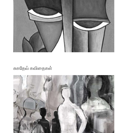
சுகதேவ் கவிதைகள்