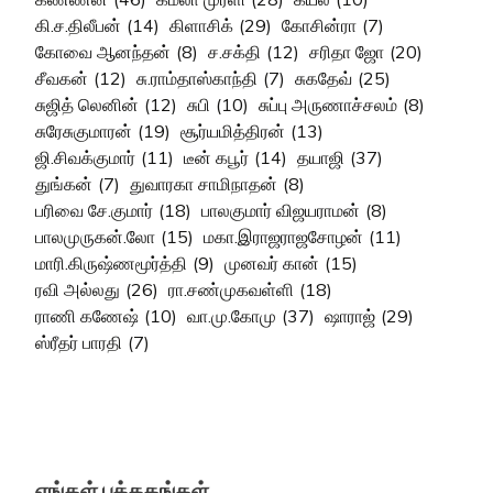
கி.ச.திலீபன்
(14)
கிளாசிக்
(29)
கோசின்ரா
(7)
கோவை ஆனந்தன்
(8)
ச.சக்தி
(12)
சரிதா ஜோ
(20)
சீவகன்
(12)
சு.ராம்தாஸ்காந்தி
(7)
சுகதேவ்
(25)
சுஜித் லெனின்
(12)
சுபி
(10)
சுப்பு அருணாச்சலம்
(8)
சுரேசுகுமாரன்
(19)
சூர்யமித்திரன்
(13)
ஜி.சிவக்குமார்
(11)
டீன் கபூர்
(14)
தயாஜி
(37)
துங்கன்
(7)
துவாரகா சாமிநாதன்
(8)
பரிவை சே.குமார்
(18)
பாலகுமார் விஜயராமன்
(8)
பாலமுருகன்.லோ
(15)
மகா.இராஜராஜசோழன்
(11)
மாரி.கிருஷ்ணமூர்த்தி
(9)
முனவர் கான்
(15)
ரவி அல்லது
(26)
ரா.சண்முகவள்ளி
(18)
ராணி கணேஷ்
(10)
வா.மு.கோமு
(37)
ஷாராஜ்
(29)
ஸ்ரீதர் பாரதி
(7)
எங்கள் புத்தகங்கள்