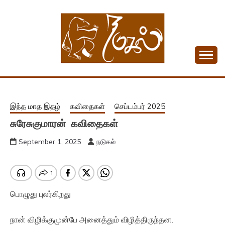
Skip
to
content
Tamil Monthly Magazine
NADUKAL
இந்த மாத இதழ்
கவிதைகள்
செப்டம்பர் 2025
சுரேசுகுமாரன் கவிதைகள்
September 1, 2025
நடுகல்
பொழுது புலர்கிறது
நான் விழிக்குமுன்பே அனைத்தும் விழித்திருந்தன.