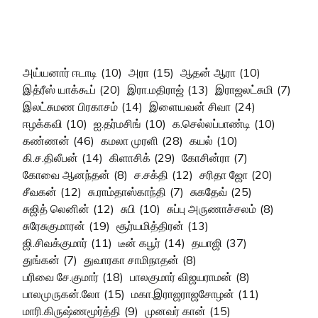
அய்யனார் ஈடாடி
(10)
அரா
(15)
ஆதன் ஆரா
(10)
இத்ரீஸ் யாக்கூப்
(20)
இரா.மதிராஜ்
(13)
இராஜலட்சுமி
(7)
இலட்சுமண பிரகாசம்
(14)
இளையவன் சிவா
(24)
ஈழக்கவி
(10)
ஐ.தர்மசிங்
(10)
க.செல்லப்பாண்டி
(10)
கண்ணன்
(46)
கமலா முரளி
(28)
கயல்
(10)
கி.ச.திலீபன்
(14)
கிளாசிக்
(29)
கோசின்ரா
(7)
கோவை ஆனந்தன்
(8)
ச.சக்தி
(12)
சரிதா ஜோ
(20)
சீவகன்
(12)
சு.ராம்தாஸ்காந்தி
(7)
சுகதேவ்
(25)
சுஜித் லெனின்
(12)
சுபி
(10)
சுப்பு அருணாச்சலம்
(8)
சுரேசுகுமாரன்
(19)
சூர்யமித்திரன்
(13)
ஜி.சிவக்குமார்
(11)
டீன் கபூர்
(14)
தயாஜி
(37)
துங்கன்
(7)
துவாரகா சாமிநாதன்
(8)
பரிவை சே.குமார்
(18)
பாலகுமார் விஜயராமன்
(8)
பாலமுருகன்.லோ
(15)
மகா.இராஜராஜசோழன்
(11)
மாரி.கிருஷ்ணமூர்த்தி
(9)
முனவர் கான்
(15)