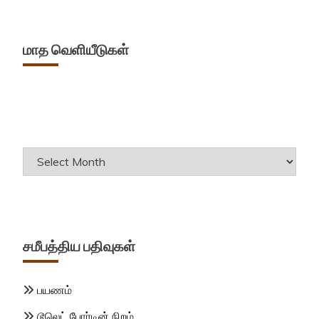
மாத வெளியீடுகள்
Archives
சமீபத்திய பதிவுகள்
பயணம்
டூலெட் போர்டின் நிறம்