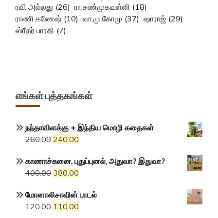
ரவி அல்லது
(26)
ரா.சண்முகவள்ளி
(18)
ராணி கணேஷ்
(10)
வா.மு.கோமு
(37)
ஷாராஜ்
(29)
ஸ்ரீதர் பாரதி
(7)
எங்கள் புத்தகங்கள்
நந்தாவிளக்கு + இந்திய மொழி கதைகள்
Original
Current
260.00
240.00
price
price
காணாச்சுனை, புதுப்புனல், அதுவா? இதுவா?
was:
is:
Original
Current
400.00
380.00
₹260.00.
₹240.00.
price
price
மோனாலிசாவின் பாடல்
was:
is:
Original
Current
120.00
110.00
₹400.00.
₹380.00.
price
price