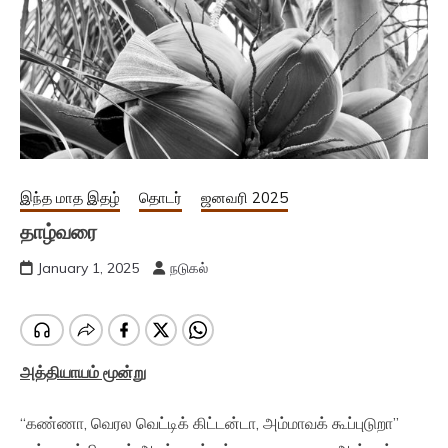
இந்த மாத இதழ்
தொடர்
ஜனவரி 2025
தாழ்வரை
January 1, 2025
நடுகல்
அத்தியாயம் மூன்று
“கண்ணா, வெரல வெட்டிக் கிட்டன்டா, அம்மாவக் கூப்புடுறா”