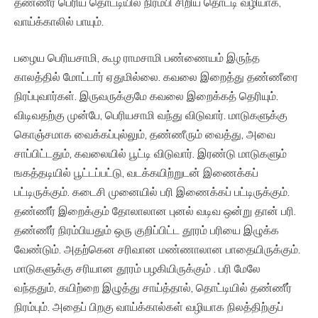
தண்ணீர் பெரிய தொட்டியில் நிரம்பி சிறிய தொட்டி வழியாக,
வாய்க்காலில் பாயும்.
பழைய பெரியசாமி, கூழ ராமசாமி பண்ணையம் இருந்த
காலத்தில் மோட்டார் ஏதுமில்லை. கவலை இறைத்து தண்ணீரை
நிரப்புவார்கள். இருவருக்குமே கவலை இறைக்கத் தெரியும்.
விடிவதற்கு முன்பே, பெரியசாமி வந்து விடுவார். மாடுகளுக்கு
கொஞ்சமாக வைக்கப்புல்லும், தண்ணீரும் வைத்து, அவை
சாப்பிட்டதும், கவலையில் பூட்டி விடுவார். இரண்டு மாடுகளும்
ஙகத்தடியில் பூட்டப்பட்டு, வடக்கயிற்றுடன் இணைக்கப்
பட்டிருக்கும். கடைசி முனையில் பரி இணைக்கப் பட்டிருக்கும்.
தண்ணீர் இறைக்கும் தோலாலான புனல் வடிவ ஒன்று தான் பரி.
தண்ணீர் நிரம்பியதும் ஒரு குறிப்பிட்ட தூரம் பரியை இழுக்க
வேண்டும். அதற்கென சரிவான மண்ணாலான பாதையிருக்கும்.
மாடுகளுக்கு சரியான தூரம் பழகியிருக்கும் . பரி மேலே
வந்ததும், கயிற்றை இழுத்து சாய்த்தால், தொட்டியில் தண்ணீர்
நிரம்பும். அதைப் பிறகு வாய்க்கால்கள் வழியாக நிலத்திற்குப்