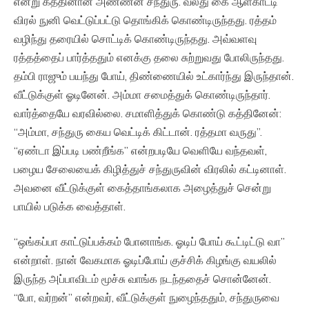
என்று கத்தினான் அண்ணன் சந்துரு. வலது கை ஆள்காட்டி
விரல் நுனி வெட்டுப்பட்டு தொங்கிக் கொண்டிருந்தது. ரத்தம்
வழிந்து தரையில் சொட்டிக் கொண்டிருந்தது. அவ்வளவு
ரத்தத்தைப் பார்த்ததும் எனக்கு தலை சுற்றுவது போலிருந்தது.
தம்பி ராஜும் பயந்து போய், திண்ணையில் உட்கார்ந்து இருந்தான்.
வீட்டுக்குள் ஓடினேன். அம்மா சமைத்துக் கொண்டிருந்தார்.
வார்த்தையே வரவில்லை. சமாளித்துக் கொண்டு கத்தினேன்:
“அம்மா, சந்துரு கைய வெட்டிக் கிட்டான். ரத்தமா வருது”.
“ஏண்டா இப்படி பண்றீங்க” என்றபடியே வெளியே வந்தவள்,
பழைய சேலையைக் கிழித்துச் சந்துருவின் விரலில் கட்டினாள்.
அவனை வீட்டுக்குள் கைத்தாங்கலாக அழைத்துச் சென்று
பாயில் படுக்க வைத்தாள்.
“ஒங்கப்பா காட்டுப்பக்கம் போனாங்க. ஓடிப் போய் கூட்டிட்டு வா”
என்றாள். நான் வேகமாக ஓடிப்போய் குச்சிக் கிழங்கு வயலில்
இருந்த அப்பாவிடம் மூச்சு வாங்க நடந்ததைச் சொன்னேன்.
“போ, வர்றன்” என்றவர், வீட்டுக்குள் நுழைந்ததும், சந்துருவை