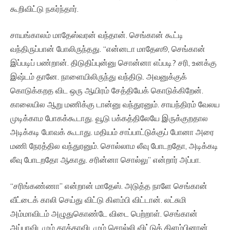
கூறிவிட்டு நகர்ந்தார்.
சாயங்காலம் மாதேஸ்வரன் வந்தான். செங்கான் கூட்டி
வந்திருப்பான் போலிருந்தது. “என்னடா மாதேஸூ, செங்கான்
இப்படிப் பண்றான். திடுதிப்புன்னு சொன்னா எப்படி? சரி, உனக்கு
இஷ்டம் தானே. நாளையிலிருந்து வந்திடு. அவனுக்குக்
கொடுக்கறத விட ஒரு ஆயிரம் சேத்தியேக் கொடுக்கிறேன்.
காலையில ஆறு மணிக்கு டான்னு வந்துரனும். சாயந்திரம் வேலய
முடிக்காம போகக்கூடாது. வூடு பக்கத்திலேயே இருக்குறதால
அடிக்கடி போவக் கூடாது. மதியம் சாப்பாட்டுக்குப் போனா அரை
மணி நேரத்தில வந்துரனும். சொல்லாம லீவு போடறதோ, அடிக்கடி
லீவு போடறதோ ஆகாது. சரின்னா சொல்லு” என்றார் அப்பா.
“சரிங்கண்ணா” என்றான் மாதேஸ். அடுத்த நாளே செங்கான்
வீட்டைக் காலி செய்து விட்டு கிளம்பி விட்டான். லட்சுமி
அம்மாவிடம் அழுதுகொண்டே விடை பெற்றாள். செங்கான்
அப்பாவிடமும் தாத்தாவிடமும் சொல்லி விட்டுக் கிளம்பினான்.