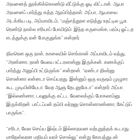
அவனைத் தூக்கிக்கொண்டு வீட்டுக்கு ஓடி விட்டான். ஆயா
அவனைப் பார்த்து கத்த ஆரம்பித்தாள். அப்பா, ஆயாவை
அடக்கிய படி, அம்மாவிடம், “மஞ்சத்தூள எடுத்து உதட்டில பூசு.
ரெண்டு நாள்ல சரியாப் போயிடும். இந்த எருமைங்க, பரம்பு ஓட்டற
எடத்துக்கு ஏன் போகுதுங்க” என்றார்.
திடீரென ஒரு நாள், காலையில் செங்கான் அப்பாவிடம் வந்து,
“அண்ணா, நான் வேலய உட்டரலான்னு இருக்கன். கணக்குப்
பார்த்து அனுப்பி உட்டுருங்க” என்றான். “ஏண்டா திடீர்னு
சொன்னா என்னடா செய்யறது. இன்னும் ஒரு வருஷம் முழுசா
கூட முடியிலியேடா. வேற ஆளு தேடனுமேடா” என்றார் அப்பா.
“இல்லண்ணா, டவுனுக்கு கட்டட வேலைக்குப் போகலாம்னு
இருக்கிறன். பாட்டப்பன் தம்பி வர்றனு சொன்னாண்ணா, கேட்டுப்
பாருங்க”.
“சரிடா, வேல செய்ய இஷ்டம் இல்லாதவன வற்புறுத்தக் கூடாது.
மாதேஸ்வரன மதியம் வரச் சொல்லு” என்று கோபத்துடன்