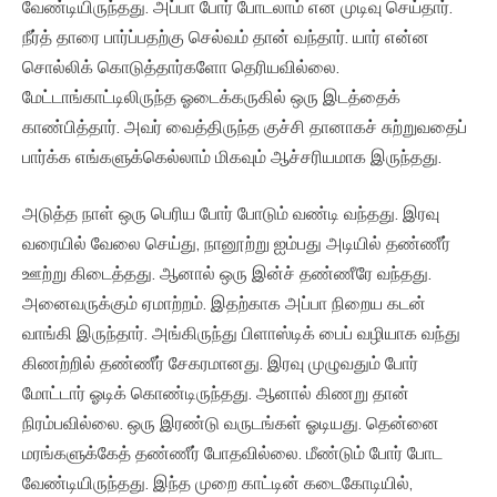
வேண்டியிருந்தது. அப்பா போர் போடலாம் என முடிவு செய்தார்.
நீர்த் தாரை பார்ப்பதற்கு செல்வம் தான் வந்தார். யார் என்ன
சொல்லிக் கொடுத்தார்களோ தெரியவில்லை.
மேட்டாங்காட்டிலிருந்த ஓடைக்கருகில் ஒரு இடத்தைக்
காண்பித்தார். அவர் வைத்திருந்த குச்சி தானாகச் சுற்றுவதைப்
பார்க்க எங்களுக்கெல்லாம் மிகவும் ஆச்சரியமாக இருந்தது.
அடுத்த நாள் ஒரு பெரிய போர் போடும் வண்டி வந்தது. இரவு
வரையில் வேலை செய்து, நானூற்று ஐம்பது அடியில் தண்ணீர்
ஊற்று கிடைத்தது. ஆனால் ஒரு இன்ச் தண்ணீரே வந்தது.
அனைவருக்கும் ஏமாற்றம். இதற்காக அப்பா நிறைய கடன்
வாங்கி இருந்தார். அங்கிருந்து பிளாஸ்டிக் பைப் வழியாக வந்து
கிணற்றில் தண்ணீர் சேகரமானது. இரவு முழுவதும் போர்
மோட்டார் ஓடிக் கொண்டிருந்தது. ஆனால் கிணறு தான்
நிரம்பவில்லை. ஒரு இரண்டு வருடங்கள் ஓடியது. தென்னை
மரங்களுக்கேத் தண்ணீர் போதவில்லை. மீண்டும் போர் போட
வேண்டியிருந்தது. இந்த முறை காட்டின் கடைகோடியில்,